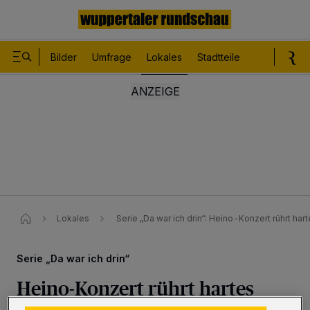
Bilder
Umfrage
Lokales
Stadtteile
Sport
Le
Lokales
Serie „Da war ich drin“: Heino-Konzert rührt ha
Serie „Da war ich drin“
Heino-Konzert rührt hartes