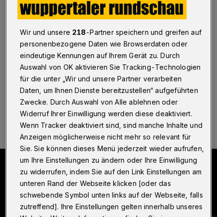
Rocker-Herz
Wuppertal
·
„Stairway to Heaven“, „Smoke on the
Wir und unsere
218
-Partner speichern und greifen auf
Water“ und „Voodoo Child“ – höre ich kräftigen Gesang,
personenbezogene Daten wie Browserdaten oder
Gitarrensoli, druckvolles Bass- und Schlagzeugspiel,
setze ich direkt zum Headbangen an. Liebe Leserinnen
eindeutige Kennungen auf Ihrem Gerät zu. Durch
und Leser, ich bin eine Rockerin.
Auswahl von OK aktivieren Sie Tracking-Technologien
für die unter „Wir und unsere Partner verarbeiten
Daten, um Ihnen Dienste bereitzustellen“ aufgeführten
Zwecke. Durch Auswahl von Alle ablehnen oder
19.12.2021 , 11:00 Uhr
Eine Minute Lesezeit
Widerruf Ihrer Einwilligung werden diese deaktiviert.
Wenn Tracker deaktiviert sind, sind manche Inhalte und
Anzeigen möglicherweise nicht mehr so relevant für
Sie. Sie können dieses Menü jederzeit wieder aufrufen,
um Ihre Einstellungen zu ändern oder Ihre Einwilligung
zu widerrufen, indem Sie auf den Link Einstellungen am
unteren Rand der Webseite klicken [oder das
schwebende Symbol unten links auf der Webseite, falls
zutreffend]. Ihre Einstellungen gelten innerhalb unseres