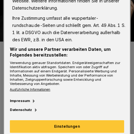
Website. Weitere Informationen finden Sie in unserer
Datenschutzerklärung.
Ihre Zustimmung umfasst alle wuppertaler-
rundschau.de-Seiten und schließt gem. Art. 49 Abs. 1 S.
1 lit. a DSGVO auch die Datenverarbeitung außerhalb
des EWR, z.B. in den USA ein.
Heino und Geiger Yury Revich.
Wir und unsere Partner verarbeiten Daten, um
Foto: Veranstalter
Folgendes bereitzustellen:
Verwendung genauer Standortdaten. Endgeräteeigenschaften zur
Identifikation aktiv abfragen. Speichern von oder Zugriff auf
Informationen auf einem Endgerät. Personalisierte Werbung und
Inhalte, Messung von Werbeleistung und der Performance von
Inhalten, Zielgruppenforschung sowie Entwicklung und
Verbesserung von Angeboten.
Ausführliche Informationen
Von Milka Vidovic
Impressum
W
enn verzerrte Sounds aus einer
Datenschutz
elektronischen Klampfe auf mein
Einstellungen
Gehör treffen, dann gerate ich in Ek­s­ta­se.