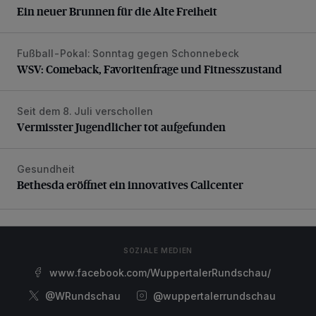
Ein neuer Brunnen für die Alte Freiheit
Fußball-Pokal: Sonntag gegen Schonnebeck
WSV: Comeback, Favoritenfrage und Fitnesszustand
WSV: Comeback, Favoritenfrage und Fitnesszustand
Seit dem 8. Juli verschollen
Vermisster Jugendlicher tot aufgefunden
Vermisster Jugendlicher tot aufgefunden
Gesundheit
Bethesda eröffnet ein innovatives Callcenter
Bethesda eröffnet ein innovatives Callcenter
SOZIALE MEDIEN
www.facebook.com/WuppertalerRundschau/
@WRundschau
@wuppertalerrundschau