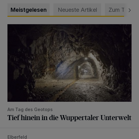
Meistgelesen
Neueste Artikel
Zum Thema
Tief hinein in die Wuppertaler Unterwelt
Am Tag des Geotops
Tief hinein in die Wuppertaler Unterwelt
Elberfeld
Ein neuer Brunnen für die Alte Freiheit