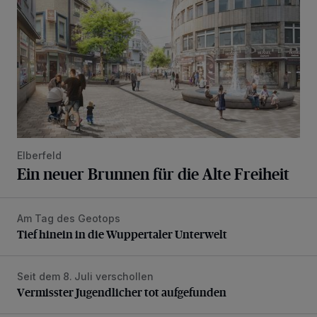
Elberfeld
Ein neuer Brunnen für die Alte Freiheit
Am Tag des Geotops
Tief hinein in die Wuppertaler Unterwelt
Tief hinein in die Wuppertaler Unterwelt
Seit dem 8. Juli verschollen
Vermisster Jugendlicher tot aufgefunden
Vermisster Jugendlicher tot aufgefunden