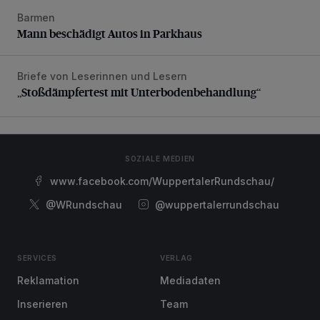
Barmen
Mann beschädigt Autos in Parkhaus
Mann beschädigt Autos in Parkhaus
Briefe von Leserinnen und Lesern
„Stoßdämpfertest mit Unterbodenbehandlung“
„Stoßdämpfertest mit Unterbodenbehandlung“
SOZIALE MEDIEN
www.facebook.com/WuppertalerRundschau/
@WRundschau
@wuppertalerrundschau
SERVICES
VERLAG
Reklamation
Mediadaten
Inserieren
Team