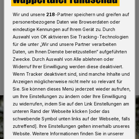
folgt auf Böth
Wir und unsere
218
-Partner speichern und greifen auf
Wuppertal
·
Susanne Herhaus ist neue Co-
personenbezogene Daten wie Browserdaten oder
Vorsitzende der Linken-Fraktion im Wuppertaler Rat.
Sie wurde einstimmig gewählt. Zuvor hatte die bisherige
eindeutige Kennungen auf Ihrem Gerät zu. Durch
Amtsinhaberin Gunhild Böth ihr Mandat aus
Auswahl von OK aktivieren Sie Tracking-Technologien
gesundheitlichen Gründen zurückgeben.
für die unter „Wir und unsere Partner verarbeiten
Daten, um Ihnen Dienste bereitzustellen“ aufgeführten
Zwecke. Durch Auswahl von Alle ablehnen oder
Widerruf Ihrer Einwilligung werden diese deaktiviert.
25.11.2019 , 17:54 Uhr
Eine Minute Lesezeit
Wenn Tracker deaktiviert sind, sind manche Inhalte und
Anzeigen möglicherweise nicht mehr so relevant für
Sie. Sie können dieses Menü jederzeit wieder aufrufen,
um Ihre Einstellungen zu ändern oder Ihre Einwilligung
zu widerrufen, indem Sie auf den Link Einstellungen am
unteren Rand der Webseite klicken [oder das
schwebende Symbol unten links auf der Webseite, falls
zutreffend]. Ihre Einstellungen gelten innerhalb unseres
Website. Weitere Informationen finden Sie in unserer