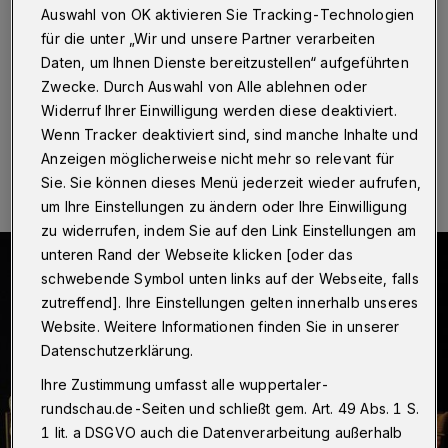
Auswahl von OK aktivieren Sie Tracking-Technologien
Wuppertal
·
... haben die Wupperaler Bühnen in der
letzten Spielzeit diese Szenerie für das Camus-Stück
für die unter „Wir und unsere Partner verarbeiten
„Das Missverständnis“ entworfen.
Daten, um Ihnen Dienste bereitzustellen“ aufgeführten
Zwecke. Durch Auswahl von Alle ablehnen oder
Widerruf Ihrer Einwilligung werden diese deaktiviert.
Wenn Tracker deaktiviert sind, sind manche Inhalte und
03.01.2021 , 17:41 Uhr
Eine Minute Lesezeit
Anzeigen möglicherweise nicht mehr so relevant für
Sie. Sie können dieses Menü jederzeit wieder aufrufen,
um Ihre Einstellungen zu ändern oder Ihre Einwilligung
zu widerrufen, indem Sie auf den Link Einstellungen am
unteren Rand der Webseite klicken [oder das
schwebende Symbol unten links auf der Webseite, falls
zutreffend]. Ihre Einstellungen gelten innerhalb unseres
Website. Weitere Informationen finden Sie in unserer
Datenschutzerklärung.
Ihre Zustimmung umfasst alle wuppertaler-
rundschau.de-Seiten und schließt gem. Art. 49 Abs. 1 S.
1 lit. a DSGVO auch die Datenverarbeitung außerhalb