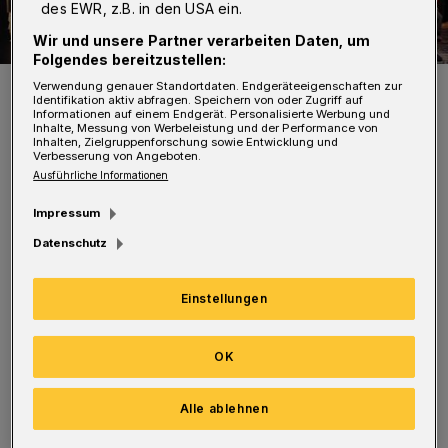
des EWR, z.B. in den USA ein.
Wir und unsere Partner verarbeiten Daten, um
Folgendes bereitzustellen:
Szene aus „Das Missverständnis“.
Verwendung genauer Standortdaten. Endgeräteeigenschaften zur
Identifikation aktiv abfragen. Speichern von oder Zugriff auf
Foto: Uwe Schinkel
Informationen auf einem Endgerät. Personalisierte Werbung und
Inhalte, Messung von Werbeleistung und der Performance von
Inhalten, Zielgruppenforschung sowie Entwicklung und
Verbesserung von Angeboten.
Ausführliche Informationen
Impressum
Das trübe Stimmungsbild passt perfekt zum
Datenschutz
Wuppertaler Jahreswechsel ohne Party und
Feuerwerk. Schauspiel, Oper und Orchester
Einstellungen
der Stadt wollen sich aber nicht unterkriegen
lassen. Infos zu in der Pipeline befindlichen
OK
Stücken und Konzerten gibt‘s im Netz auf
Alle ablehnen
www.wuppertaler-buehnen.de