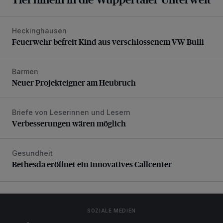
Heckinghausen
Feuerwehr befreit Kind aus verschlossenem VW Bulli
Feuerwehr befreit Kind aus verschlossenem VW Bulli
Barmen
Neuer Projekteigner am Heubruch
Neuer Projekteigner am Heubruch
Briefe von Leserinnen und Lesern
Verbesserungen wären möglich
Verbesserungen wären möglich
Gesundheit
Bethesda eröffnet ein innovatives Callcenter
Bethesda eröffnet ein innovatives Callcenter
SOZIALE MEDIEN