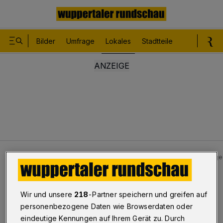
Bilder
Umfrage
Lokales
Stadtteile
Sport
Le
Lokales
Wuppertaler Bühnen: Fast so, als hätten sie‘s g
Sprechblase
Wir und unsere
218
-Partner speichern und greifen auf
Fast so, als hätten sie‘s geahnt
personenbezogene Daten wie Browserdaten oder
eindeutige Kennungen auf Ihrem Gerät zu. Durch