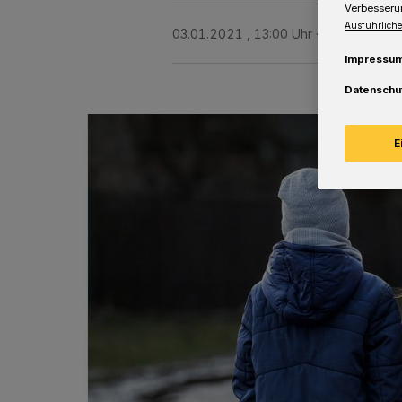
Verbesseru
Ausführliche
03.01.2021 , 13:00 Uhr
Eine Minute L
Impressu
Datenschu
E