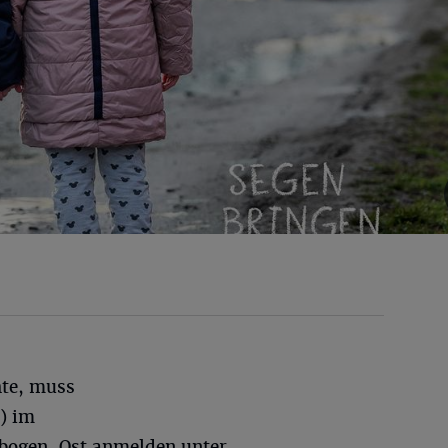
te, muss
r) im
bogen-Ost anmelden unter