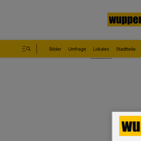
Bilder
Umfrage
Lokales
Stadtteile