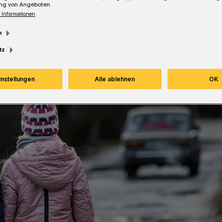
ng von Angeboten.
 Informationen
esezeit
m
tz
instellungen
Alle ablehnen
OK