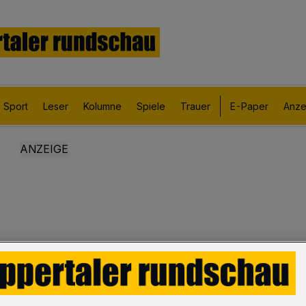
Sport
Leser
Kolumne
Spiele
Trauer
E-Paper
Anze