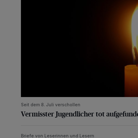
Seit dem 8. Juli verschollen
Vermisster Jugendlicher tot aufgefund
Briefe von Leserinnen und Lesern
„Stoßdämpfertest mit Unterbodenbehandlung“