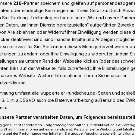
unsere
218
-Partner speichern und greifen auf personenbezogen
aten oder eindeutige Kennungen auf Ihrem Gerät zu. Durch Ausw
n Sie Tracking-Technologien für die unter „Wir und unsere Partne
Wuppertal-Barmen – aber sicher!
en Daten, um Ihnen Dienste bereitzustellen“ aufgeführten Zwecke
on Alle ablehnen oder Widerruf Ihrer Einwilligung werden diese de
cker deaktiviert sind, sind manche Inhalte und Anzeigen möglich
r so relevant für Sie. Sie können dieses Menü jederzeit wieder au
tellungen zu ändern oder Ihre Einwilligung zu widerrufen, indem Si
 aber sicher!
stellungen am unteren Rand der Webseite klicken [oder das schw
ten links auf der Webseite, falls zutreffend]. Ihre Einstellungen g
 unseres Website. Weitere Informationen finden Sie in unserer
utzerklärung.
rinnen und und –singer kommen am
n die Krippendarstellungen in den
immung umfasst alle wuppertaler-rundschau.de-Seiten und schließt
hael (Inselstraße) und St. Paul
 S. 1 lit. a DSGVO auch die Datenverarbeitung außerhalb des EWR, 
ssierte können sich dort den
ein.
+21 kontaktlos abholen.
unsere Partner verarbeiten Daten, um Folgendes bereitzustell
 genauer Standortdaten. Endgeräteeigenschaften zur Identifikation aktiv abfra
griff auf Informationen auf einem Endgerät. Personalisierte Werbung und Inhalt
ung und der Performance von Inhalten, Zielgruppenforschung sowie Entwicklung