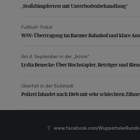
„Stoßdämpfertest mit Unterbodenbehandlung“
Fußball-Pokal
WSV: Übertragung im Barmer Bahnhof und klare An
WSV: Übertragung im Barmer Bahnhof und klare An
Am 4. September in der „börse“
Lydia Benecke: Über Hochstapler, Betrüger und Blen
Lydia Benecke: Über Hochstapler, Betrüger und Ble
Überfall in der Südstadt
Polizei fahndet nach Dieb mit sehr schlechten Zähne
Polizei fahndet nach Dieb mit sehr schlechten Zähn
www.facebook.com/WuppertalerRunds