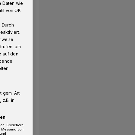
e Daten wie
ahl von OK
r
. Durch
aktiviert.
erweise
frufen, um
e auf den
ebende
elten
 gem. Art.
z.B. in
en:
gen. Speichern
e, Messung von
 und