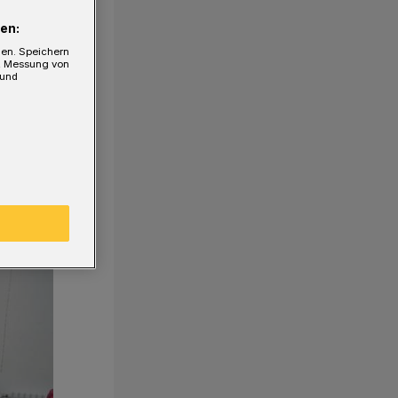
en:
gen. Speichern
e, Messung von
 und