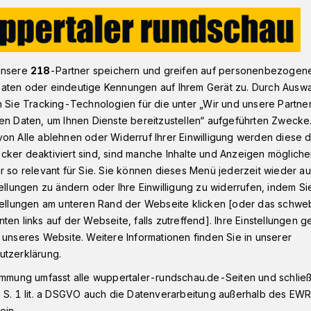
d „Knapp Daneben“: Musik für Flüchtlingskinder
unsere
218
-Partner speichern und greifen auf personenbezogen
aten oder eindeutige Kennungen auf Ihrem Gerät zu. Durch Ausw
n Sie Tracking-Technologien für die unter „Wir und unsere Partne
en Daten, um Ihnen Dienste bereitzustellen“ aufgeführten Zwecke
ben“: Musik für
on Alle ablehnen oder Widerruf Ihrer Einwilligung werden diese de
cker deaktiviert sind, sind manche Inhalte und Anzeigen möglich
inder
r so relevant für Sie. Sie können dieses Menü jederzeit wieder au
tellungen zu ändern oder Ihre Einwilligung zu widerrufen, indem Si
stellungen am unteren Rand der Webseite klicken [oder das schw
ten links auf der Webseite, falls zutreffend]. Ihre Einstellungen g
er Wuppertaler Bigband „Knapp Daneben“
 unseres Website. Weitere Informationen finden Sie in unserer
en ihrer Konzerte wird für einen guten
utzerklärung.
ine-Hilfsfonds der Arbeitsgemeinschaft
immung umfasst alle wuppertaler-rundschau.de-Seiten und schließt
nerschaftsvereine war dabei Spendenziel
 S. 1 lit. a DSGVO auch die Datenverarbeitung außerhalb des EWR, 
onzertes auf der Waldbühne.
ein.