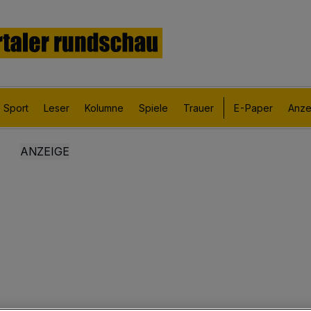
Sport
Leser
Kolumne
Spiele
Trauer
E-Paper
Anze