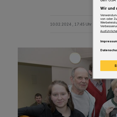
Wir und 
Verwendung
von oder Zu
Werbeleist
10.02.2024 , 17:45 Uhr
Eine Minute 
Verbesseru
Ausführliche
Impressu
Datenschu
E