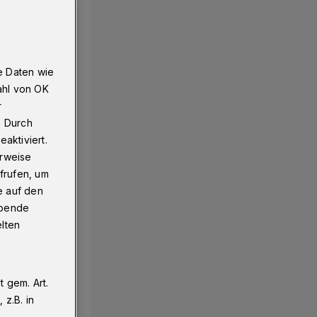
e Daten wie
ahl von OK
r
. Durch
aktiviert.
erweise
frufen, um
e auf den
ebende
elten
 gem. Art.
z.B. in