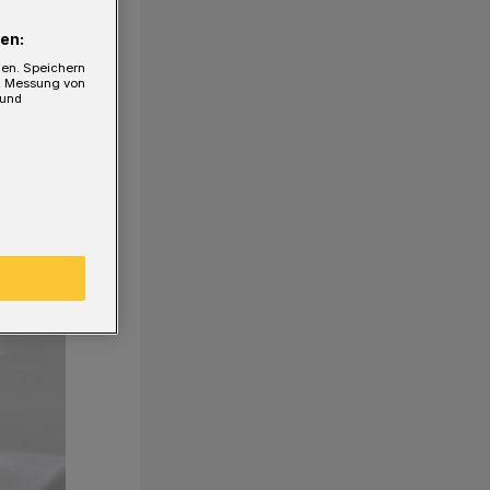
en:
gen. Speichern
e, Messung von
 und