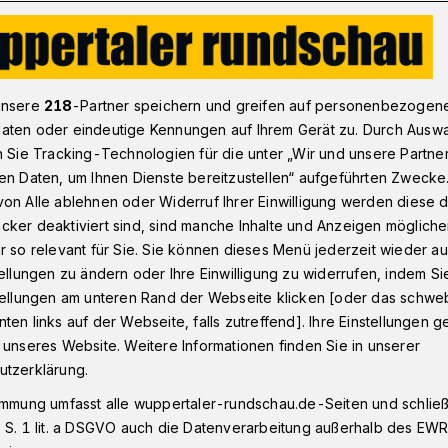
tung am 18. Januar für Projekt „Gesundes Tal“
unsere
218
-Partner speichern und greifen auf personenbezogen
aten oder eindeutige Kennungen auf Ihrem Gerät zu. Durch Ausw
n Sie Tracking-Technologien für die unter „Wir und unsere Partne
en Daten, um Ihnen Dienste bereitzustellen“ aufgeführten Zwecke
staltung für
on Alle ablehnen oder Widerruf Ihrer Einwilligung werden diese de
cker deaktiviert sind, sind manche Inhalte und Anzeigen möglich
undes Tal“
r so relevant für Sie. Sie können dieses Menü jederzeit wieder au
tellungen zu ändern oder Ihre Einwilligung zu widerrufen, indem Si
stellungen am unteren Rand der Webseite klicken [oder das schw
ten links auf der Webseite, falls zutreffend]. Ihre Einstellungen g
tale Angebote jetzt und in Zukunft zu einer
 unseres Website. Weitere Informationen finden Sie in unserer
r Bürgerinnen und Bürger bei? Für den
utzerklärung.
Competence Center Smart City Wuppertal“
immung umfasst alle wuppertaler-rundschau.de-Seiten und schließt
 Tal“ ein, um das Projekt mit seinen
 S. 1 lit. a DSGVO auch die Datenverarbeitung außerhalb des EWR, 
sten Fragestellungen vorzustellen.