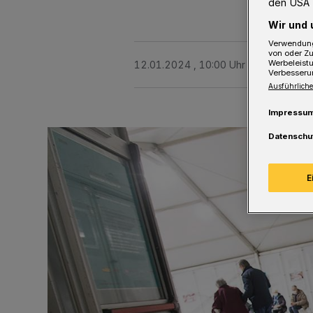
den USA 
Wir und 
Verwendung
von oder Zu
Werbeleist
12.01.2024 , 10:00 Uhr
2 Minuten Le
Verbesseru
Ausführliche
Impressu
Datenschu
E