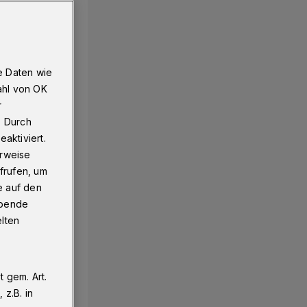
e Daten wie
ahl von OK
r
. Durch
aktiviert.
erweise
frufen, um
e auf den
ebende
elten
 gem. Art.
z.B. in