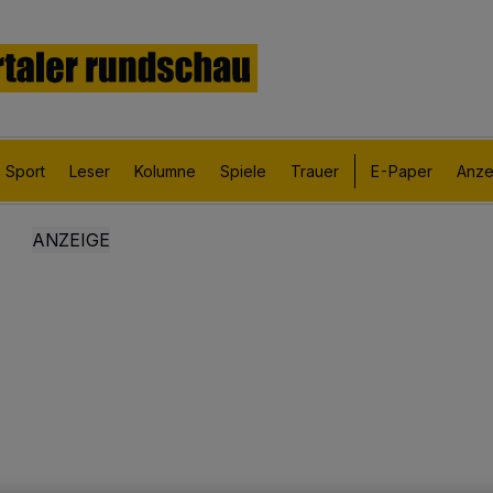
Sport
Leser
Kolumne
Spiele
Trauer
E-Paper
Anze