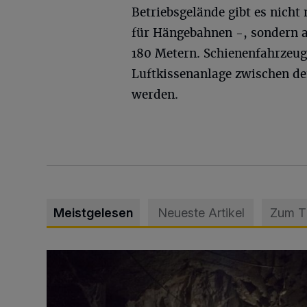
Betriebsgelände gibt es nicht 
für Hängebahnen -, sondern a
180 Metern. Schienenfahrzeug
Luftkissenanlage zwischen den
werden.
Meistgelesen
Neueste Artikel
Zum 
Tief hinein in die Wuppertaler Unterwelt