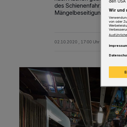
den USA 
des Schienenfahrzeug-Spezi
Wir und 
Mängelbeseitigung an der 
Verwendung
von oder Zu
Werbeleist
Verbesseru
Ausführliche
02.10.2020 , 17:00 Uhr
2 Minuten Le
Impressu
Datenschu
E