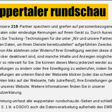
 schicken weiteren Schwebebahnzug zur Mängelbeseitigung nach
unsere
218
-Partner speichern und greifen auf personenbezogen
aten oder eindeutige Kennungen auf Ihrem Gerät zu. Durch Ausw
n Sie Tracking-Technologien für die unter „Wir und unsere Partne
en Daten, um Ihnen Dienste bereitzustellen“ aufgeführten Zwecke
chwebebahnzug
on Alle ablehnen oder Widerruf Ihrer Einwilligung werden diese de
cker deaktiviert sind, sind manche Inhalte und Anzeigen möglich
ängelbeseitigung
r so relevant für Sie. Sie können dieses Menü jederzeit wieder au
tellungen zu ändern oder Ihre Einwilligung zu widerrufen, indem Si
stellungen am unteren Rand der Webseite klicken [oder das schw
n
ten links auf der Webseite, falls zutreffend]. Ihre Einstellungen g
 unseres Website. Weitere Informationen finden Sie in unserer
utzerklärung.
er Stadtwerke (WSW) haben mit dem
immung umfasst alle wuppertaler-rundschau.de-Seiten und schließt
iten Schwebebahn-Wagen auf den Weg
 S. 1 lit. a DSGVO auch die Datenverarbeitung außerhalb des EWR, 
r soll in den kommenden Wochen im Werk