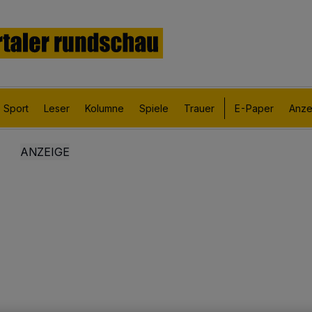
Sport
Leser
Kolumne
Spiele
Trauer
E-Paper
Anze