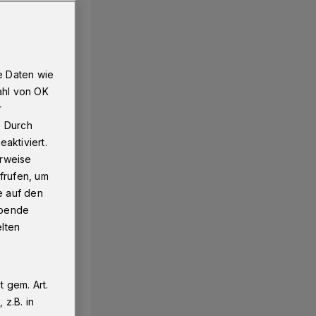
 Aachen
e Daten wie
ahl von OK
r
. Durch
aktiviert.
erweise
frufen, um
e auf den
ebende
elten
 gem. Art.
z.B. in