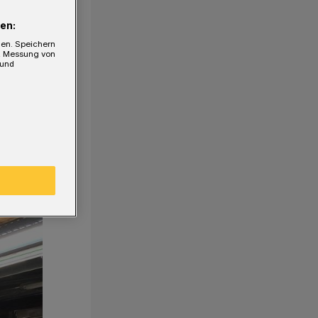
en:
gen. Speichern
e, Messung von
 und