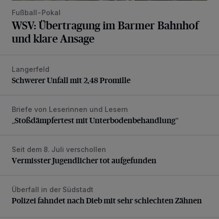
Fußball-Pokal
WSV: Übertragung im Barmer Bahnhof
und klare Ansage
Langerfeld
Schwerer Unfall mit 2,48 Promille
Schwerer Unfall mit 2,48 Promille
Briefe von Leserinnen und Lesern
„Stoßdämpfertest mit Unterbodenbehandlung“
„Stoßdämpfertest mit Unterbodenbehandlung“
Seit dem 8. Juli verschollen
Vermisster Jugendlicher tot aufgefunden
Vermisster Jugendlicher tot aufgefunden
Überfall in der Südstadt
Polizei fahndet nach Dieb mit sehr schlechten Zähnen
Polizei fahndet nach Dieb mit sehr schlechten Zähnen