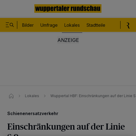
Bilder
Umfrage
Lokales
Stadtteile
Sport
Le
Lokales
Wuppertal HBF: Einschränkungen auf der Linie S
Schienenersatzverkehr
Einschränkungen auf der Linie