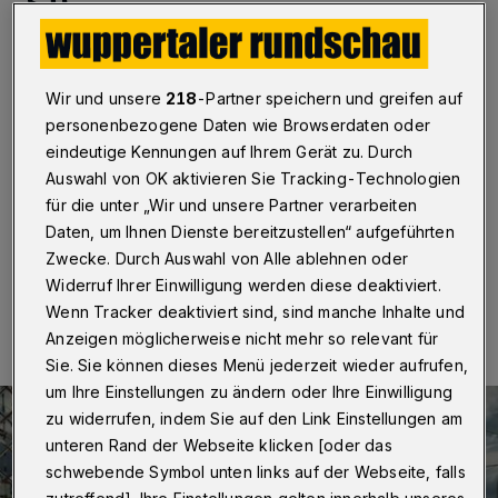
S 9
Wuppertal
·
Wer in der Zeit von Donnerstagnacht bis
Freitagmorgen (2. bis 3. Juli 2020) von Wuppertal aus
Wir und unsere
218
-Partner speichern und greifen auf
nach Essen mit dem Zug fahren möchte, muss für einen
personenbezogene Daten wie Browserdaten oder
Teil der Strecke auf den Schienenersatzverkehr
umsteigen.Durch Gleisbauarbeiten kommt es zur
eindeutige Kennungen auf Ihrem Gerät zu. Durch
Sperrung des Streckenabschnitts zwischen Essen-
Auswahl von OK aktivieren Sie Tracking-Technologien
Steele und Essen Hbf für einzelne Züge der Linie S 9.
für die unter „Wir und unsere Partner verarbeiten
Daten, um Ihnen Dienste bereitzustellen“ aufgeführten
Zwecke. Durch Auswahl von Alle ablehnen oder
Widerruf Ihrer Einwilligung werden diese deaktiviert.
30.06.2020 , 13:00 Uhr
Eine Minute Lesezeit
Wenn Tracker deaktiviert sind, sind manche Inhalte und
Anzeigen möglicherweise nicht mehr so relevant für
Sie. Sie können dieses Menü jederzeit wieder aufrufen,
um Ihre Einstellungen zu ändern oder Ihre Einwilligung
zu widerrufen, indem Sie auf den Link Einstellungen am
unteren Rand der Webseite klicken [oder das
schwebende Symbol unten links auf der Webseite, falls