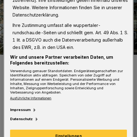
zutreffend]. Ihre Einstellungen gelten innerhalb unseres
Website. Weitere Informationen finden Sie in unserer
Datenschutzerklärung.
Ihre Zustimmung umfasst alle wuppertaler-
rundschau.de-Seiten und schließt gem. Art. 49 Abs. 1 S.
1 lit. a DSGVO auch die Datenverarbeitung außerhalb
des EWR, z.B. in den USA ein.
Wir und unsere Partner verarbeiten Daten, um
Der Wuppertaler Hauptbahnhof.
Folgendes bereitzustellen:
Foto: Dennis Polz
Verwendung genauer Standortdaten. Endgeräteeigenschaften zur
Identifikation aktiv abfragen. Speichern von oder Zugriff auf
Informationen auf einem Endgerät. Personalisierte Werbung und
Inhalte, Messung von Werbeleistung und der Performance von
Inhalten, Zielgruppenforschung sowie Entwicklung und
Verbesserung von Angeboten.
Ausführliche Informationen
Dabei kommt es durch Gleisbauarbeiten durch
Impressum
die DB Netz AG in Essen Hbf zur Sperrung des
Datenschutz
Streckenabschnitts zwischen Essen-Steele und
Essen Hbf für einzelne Züge der Linie S 9 von
Einstellungen