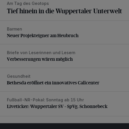
Am Tag des Geotops
Tief hinein in die Wuppertaler Unterwelt
Barmen
Neuer Projekteigner am Heubruch
Neuer Projekteigner am Heubruch
Briefe von Leserinnen und Lesern
Verbesserungen wären möglich
Verbesserungen wären möglich
Gesundheit
Bethesda eröffnet ein innovatives Callcenter
Bethesda eröffnet ein innovatives Callcenter
Fußball-NR-Pokal: Sonntag ab 15 Uhr
Liveticker: Wuppertaler SV – SpVg. Schonnebeck
Liveticker: Wuppertaler SV – SpVg. Schonnebeck