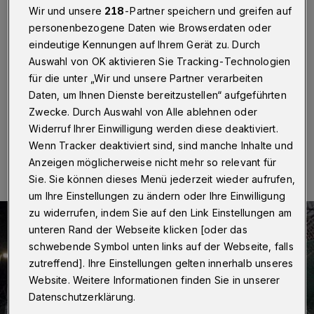
wird abgebaut
Wir und unsere
218
-Partner speichern und greifen auf
personenbezogene Daten wie Browserdaten oder
Wuppertal
·
Die Westkotter Straße muss vom 1. bis 4.
eindeutige Kennungen auf Ihrem Gerät zu. Durch
Juli nachts zwischen 0:40 und 4:10 Uhr in beide
Auswahl von OK aktivieren Sie Tracking-Technologien
Richtungen gesperrt werden. In dieser Zeit wird das
für die unter „Wir und unsere Partner verarbeiten
Arbeitsgerüst auf der Nordseite des Viadukts abgebaut.
Daten, um Ihnen Dienste bereitzustellen“ aufgeführten
Zwecke. Durch Auswahl von Alle ablehnen oder
Widerruf Ihrer Einwilligung werden diese deaktiviert.
29.06.2020 , 20:24 Uhr
Eine Minute Lesezeit
Wenn Tracker deaktiviert sind, sind manche Inhalte und
Anzeigen möglicherweise nicht mehr so relevant für
Sie. Sie können dieses Menü jederzeit wieder aufrufen,
um Ihre Einstellungen zu ändern oder Ihre Einwilligung
zu widerrufen, indem Sie auf den Link Einstellungen am
unteren Rand der Webseite klicken [oder das
schwebende Symbol unten links auf der Webseite, falls
zutreffend]. Ihre Einstellungen gelten innerhalb unseres
Website. Weitere Informationen finden Sie in unserer
Datenschutzerklärung.