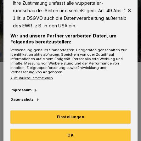
Ihre Zustimmung umfasst alle wuppertaler-
rundschau.de-Seiten und schließt gem. Art. 49 Abs. 1 S.
1 lit. a DSGVO auch die Datenverarbeitung außerhalb
des EWR, z.B. in den USA ein.
Wir und unsere Partner verarbeiten Daten, um
Folgendes bereitzustellen:
Verwendung genauer Standortdaten. Endgeräteeigenschaften zur
Identifikation aktiv abfragen. Speichern von oder Zugriff auf
Informationen auf einem Endgerät. Personalisierte Werbung und
Inhalte, Messung von Werbeleistung und der Performance von
Inhalten, Zielgruppenforschung sowie Entwicklung und
Archivbild von den Bauarbeiten.
Verbesserung von Angeboten.
Foto: Christoph Petersen
Ausführliche Informationen
Impressum
Datenschutz
„Aus Sicherheitsgründen muss der Verkehr in
Einstellungen
der oben angegebenen Zeit nur im
unmittelbaren Brückenbereich ruhen, alle
OK