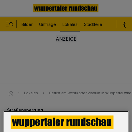
Bilder
Umfrage
Lokales
Stadtteile
Sport
Le
Lokales
Gerüst am Westkotter Viadukt in Wuppertal wir
Straßensperrung
Gerüst am Westkotter Viadukt