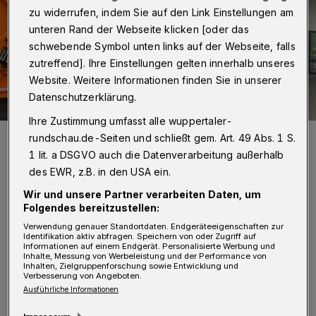
zu widerrufen, indem Sie auf den Link Einstellungen am
unteren Rand der Webseite klicken [oder das
schwebende Symbol unten links auf der Webseite, falls
zutreffend]. Ihre Einstellungen gelten innerhalb unseres
Website. Weitere Informationen finden Sie in unserer
Datenschutzerklärung.
Ihre Zustimmung umfasst alle wuppertaler-
Ein Teil des ESW-HerbstlaubTeams.
rundschau.de-Seiten und schließt gem. Art. 49 Abs. 1 S.
Foto: ESW
1 lit. a DSGVO auch die Datenverarbeitung außerhalb
des EWR, z.B. in den USA ein.
Wir und unsere Partner verarbeiten Daten, um
Folgendes bereitzustellen:
Verwendung genauer Standortdaten. Endgeräteeigenschaften zur
D
Identifikation aktiv abfragen. Speichern von oder Zugriff auf
ie telefonische Terminvergabe startete
Informationen auf einem Endgerät. Personalisierte Werbung und
Inhalte, Messung von Werbeleistung und der Performance von
am 10. Oktober und endete am 25.
Inhalten, Zielgruppenforschung sowie Entwicklung und
Verbesserung von Angeboten.
November 2022. Die Abholung der Laubsäcke
Ausführliche Informationen
erfolgte am 17. Oktober und dauerte bis 2.