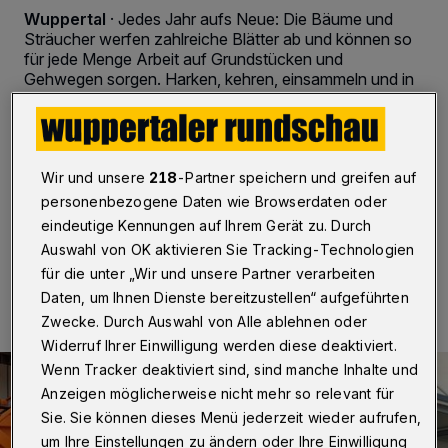
Wuppertal
·
Jedes Jahr aufs Neue: Die Bäume und
Sträucher werfen zahlreiche Blätter ab und können so
für jede Menge Arbeit auf Grundstücken und
Gehwegen sorgen. Harken, kehren, einsammeln und in
Säcke packen – so verläuft der herbstliche Alltag vieler
Wuppertaler. Zum ersten Mal konnten Privathaushalte
beim Eigenbetrieb Straßenreinigung Wuppertal (ESW)
die Herbstlaub-Abholung bestellen. Das Angebot kam
gut an.
Wir und unsere
218
-Partner speichern und greifen auf
personenbezogene Daten wie Browserdaten oder
eindeutige Kennungen auf Ihrem Gerät zu. Durch
Auswahl von OK aktivieren Sie Tracking-Technologien
12.12.2022 , 13:09 Uhr
2 Minuten Lesezeit
für die unter „Wir und unsere Partner verarbeiten
Daten, um Ihnen Dienste bereitzustellen“ aufgeführten
Zwecke. Durch Auswahl von Alle ablehnen oder
Widerruf Ihrer Einwilligung werden diese deaktiviert.
Wenn Tracker deaktiviert sind, sind manche Inhalte und
Anzeigen möglicherweise nicht mehr so relevant für
Sie. Sie können dieses Menü jederzeit wieder aufrufen,
um Ihre Einstellungen zu ändern oder Ihre Einwilligung