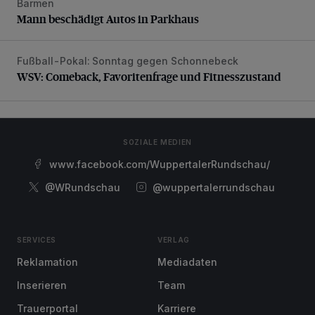
Barmen
Mann beschädigt Autos in Parkhaus
Mann beschädigt Autos in Parkhaus
Fußball-Pokal: Sonntag gegen Schonnebeck
WSV: Comeback, Favoritenfrage und Fitnesszustand
WSV: Comeback, Favoritenfrage und Fitnesszustand
SOZIALE MEDIEN
www.facebook.com/WuppertalerRundschau/
@WRundschau
@wuppertalerrundschau
SERVICES
VERLAG
Reklamation
Mediadaten
Inserieren
Team
Trauerportal
Karriere