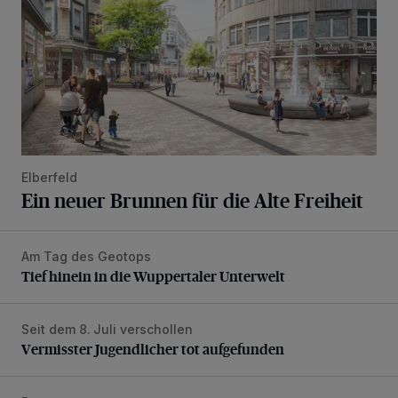
Elberfeld
Ein neuer Brunnen für die Alte Freiheit
Am Tag des Geotops
Tief hinein in die Wuppertaler Unterwelt
Tief hinein in die Wuppertaler Unterwelt
Seit dem 8. Juli verschollen
Vermisster Jugendlicher tot aufgefunden
Vermisster Jugendlicher tot aufgefunden