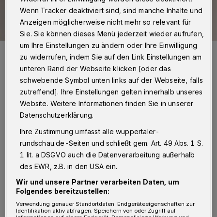
Wenn Tracker deaktiviert sind, sind manche Inhalte und
Anzeigen möglicherweise nicht mehr so relevant für
Sie. Sie können dieses Menü jederzeit wieder aufrufen,
um Ihre Einstellungen zu ändern oder Ihre Einwilligung
Der Stein des Anstoßes: Die MLPD-Vorsitzende Gabriele Fechtner.
zu widerrufen, indem Sie auf den Link Einstellungen am
Foto: MLPD
unteren Rand der Webseite klicken [oder das
schwebende Symbol unten links auf der Webseite, falls
zutreffend]. Ihre Einstellungen gelten innerhalb unseres
Website. Weitere Informationen finden Sie in unserer
Datenschutzerklärung.
Von Jörg Degenkolb-Degerli
Ihre Zustimmung umfasst alle wuppertaler-
rundschau.de-Seiten und schließt gem. Art. 49 Abs. 1 S.
„Des Kommunisten Friedrich Engels darf jeder
1 lit. a DSGVO auch die Datenverarbeitung außerhalb
gedenken – außer er ist Kommunist“ - so
des EWR, z.B. in den USA ein.
lautet der zentrale Vorwurf des
Wir und unsere Partner verarbeiten Daten, um
Folgendes bereitzustellen:
Geschäftsführers der Gelsenkirchener Willi-
Verwendung genauer Standortdaten. Endgeräteeigenschaften zur
Dickhut-Stiftung, Christoph Gärtner, gegen
Identifikation aktiv abfragen. Speichern von oder Zugriff auf