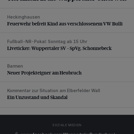
Heckinghausen
Feuerwehr befreit Kind aus verschlossenem VW Bulli
Feuerwehr befreit Kind aus verschlossenem VW Bulli
Fußball-NR-Pokal: Sonntag ab 15 Uhr
Liveticker: Wuppertaler SV – SpVg. Schonnebeck
Liveticker: Wuppertaler SV – SpVg. Schonnebeck
Barmen
Neuer Projekteigner am Heubruch
Neuer Projekteigner am Heubruch
Kommentar zur Situation am Elberfelder Wall
Ein Unzustand und Skandal
Ein Unzustand und Skandal
SOZIALE MEDIEN