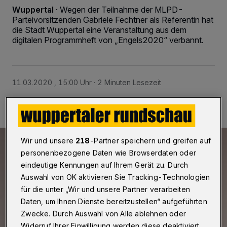
Wuppertal
·
Wegen der Teilnahme der MLPD-
Parteivorsitzenden Gabriele Fechtner als Referentin hat
die Stadt Wuppertal eine Veranstaltung aus dem
digitalen Programmheft von „Engels2020“ verbannt.
11.03.2020 , 15:00 Uhr
2 Minuten Lesezeit
Wir und unsere
218
-Partner speichern und greifen auf
personenbezogene Daten wie Browserdaten oder
eindeutige Kennungen auf Ihrem Gerät zu. Durch
Auswahl von OK aktivieren Sie Tracking-Technologien
für die unter „Wir und unsere Partner verarbeiten
Daten, um Ihnen Dienste bereitzustellen“ aufgeführten
Zwecke. Durch Auswahl von Alle ablehnen oder
Widerruf Ihrer Einwilligung werden diese deaktiviert.