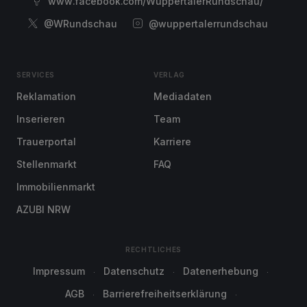
www.facebook.com/WuppertalerRundschau/
@WRundschau
@wuppertalerrundschau
SERVICES
VERLAG
Reklamation
Mediadaten
Inserieren
Team
Trauerportal
Karriere
Stellenmarkt
FAQ
Immobilienmarkt
AZUBI NRW
RECHTLICHES
Impressum
Datenschutz
Datenerhebung
AGB
Barrierefreiheitserklärung