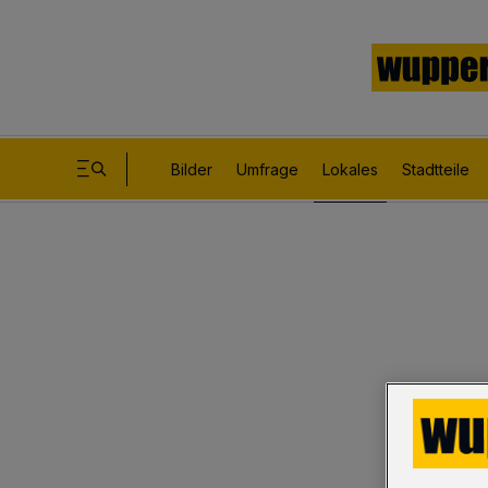
Bilder
Umfrage
Lokales
Stadtteile