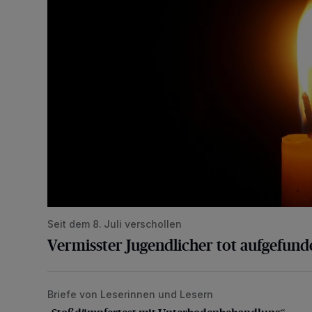
Seit dem 8. Juli verschollen
Vermisster Jugendlicher tot aufgefund
Briefe von Leserinnen und Lesern
„Stoßdämpfertest mit Unterbodenbehandlung“