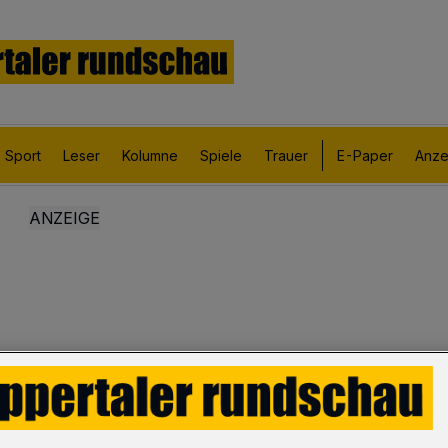
Sport
Leser
Kolumne
Spiele
Trauer
E-Paper
Anze