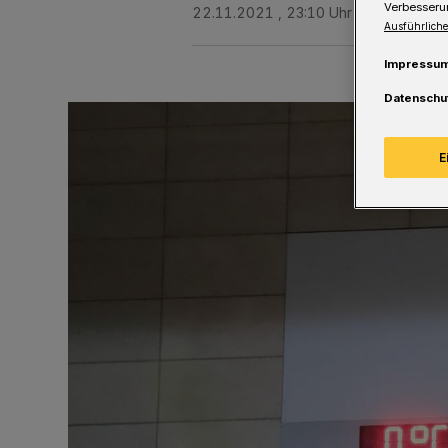
Verbesseru
22.11.2021 , 23:10 Uhr
Eine Minute 
Ausführliche
Impressu
Datenschu
E