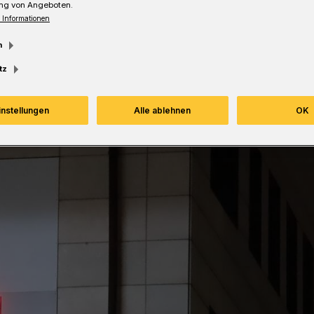
ng von Angeboten.
Lesezeit
 Informationen
m
tz
instellungen
Alle ablehnen
OK