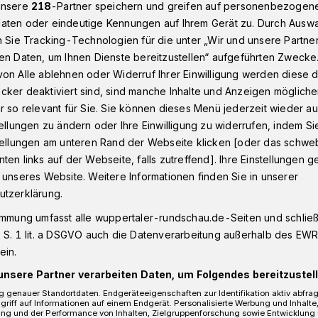
unsere
218
-Partner speichern und greifen auf personenbezogen
aten oder eindeutige Kennungen auf Ihrem Gerät zu. Durch Ausw
n Sie Tracking-Technologien für die unter „Wir und unsere Partne
al: Es kann glatt werden ...
en Daten, um Ihnen Dienste bereitzustellen“ aufgeführten Zwecke
on Alle ablehnen oder Widerruf Ihrer Einwilligung werden diese de
cker deaktiviert sind, sind manche Inhalte und Anzeigen möglich
r so relevant für Sie. Sie können dieses Menü jederzeit wieder au
tellungen zu ändern oder Ihre Einwilligung zu widerrufen, indem Si
 werden ...
stellungen am unteren Rand der Webseite klicken [oder das schw
ten links auf der Webseite, falls zutreffend]. Ihre Einstellungen g
 unseres Website. Weitere Informationen finden Sie in unserer
utzerklärung.
ht von Montag auf Dienstag (22./23.
Morgen im Berufsverkehr zu Fuß oder
immung umfasst alle wuppertaler-rundschau.de-Seiten und schließt
ollte aufpassen – es kann sich Reifglätte
 S. 1 lit. a DSGVO auch die Datenverarbeitung außerhalb des EWR, 
ein.
unsere Partner verarbeiten Daten, um Folgendes bereitzustell
 genauer Standortdaten. Endgeräteeigenschaften zur Identifikation aktiv abfra
griff auf Informationen auf einem Endgerät. Personalisierte Werbung und Inhalt
ung und der Performance von Inhalten, Zielgruppenforschung sowie Entwicklung