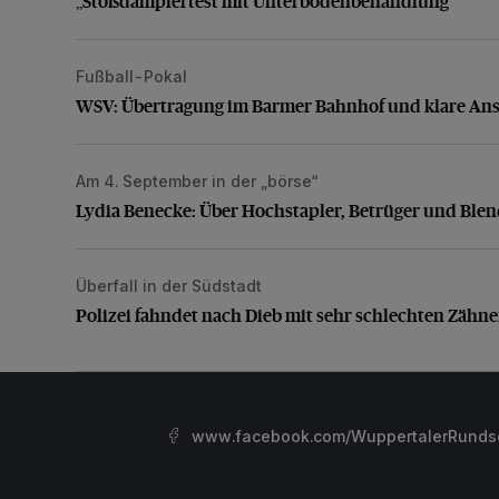
„Stoßdämpfertest mit Unterbodenbehandlung“
Fußball-Pokal
WSV: Übertragung im Barmer Bahnhof und klare An
WSV: Übertragung im Barmer Bahnhof und klare An
Am 4. September in der „börse“
Lydia Benecke: Über Hochstapler, Betrüger und Blen
Lydia Benecke: Über Hochstapler, Betrüger und Ble
Überfall in der Südstadt
Polizei fahndet nach Dieb mit sehr schlechten Zähne
Polizei fahndet nach Dieb mit sehr schlechten Zähn
www.facebook.com/WuppertalerRunds