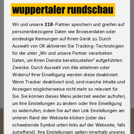
Abendrealschule weiter
möglich
Wir und unsere
218
-Partner speichern und greifen auf
Wuppertal
·
Das Weiterbildungskolleg Am Ölberg in
personenbezogene Daten wie Browserdaten oder
Wuppertal-Elberfeld nimmt weiterhin neue Studierende
auf. Wegen der Corona-Pandemie veranstaltet die
eindeutige Kennungen auf Ihrem Gerät zu. Durch
Abendrealschule jedoch keinen Aufnahmetag.
Auswahl von OK aktivieren Sie Tracking-Technologien
Stattdessen sind Anmeldungen über die Website der
für die unter „Wir und unsere Partner verarbeiten
Schule möglich.
Daten, um Ihnen Dienste bereitzustellen“ aufgeführten
Zwecke. Durch Auswahl von Alle ablehnen oder
Widerruf Ihrer Einwilligung werden diese deaktiviert.
27.05.2020 , 11:20 Uhr
Eine Minute Lesezeit
Wenn Tracker deaktiviert sind, sind manche Inhalte und
Anzeigen möglicherweise nicht mehr so relevant für
Sie. Sie können dieses Menü jederzeit wieder aufrufen,
um Ihre Einstellungen zu ändern oder Ihre Einwilligung
zu widerrufen, indem Sie auf den Link Einstellungen am
unteren Rand der Webseite klicken [oder das
schwebende Symbol unten links auf der Webseite, falls
zutreffend]. Ihre Einstellungen gelten innerhalb unseres