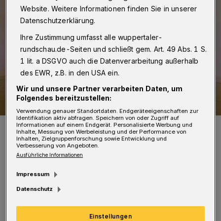
Website. Weitere Informationen finden Sie in unserer
Datenschutzerklärung.
Ihre Zustimmung umfasst alle wuppertaler-
rundschau.de-Seiten und schließt gem. Art. 49 Abs. 1 S.
1 lit. a DSGVO auch die Datenverarbeitung außerhalb
des EWR, z.B. in den USA ein.
Wir und unsere Partner verarbeiten Daten, um
Folgendes bereitzustellen:
Verwendung genauer Standortdaten. Endgeräteeigenschaften zur
Identifikation aktiv abfragen. Speichern von oder Zugriff auf
Symbolfoto.
Informationen auf einem Endgerät. Personalisierte Werbung und
Inhalte, Messung von Werbeleistung und der Performance von
Foto: Pixabay
Inhalten, Zielgruppenforschung sowie Entwicklung und
Verbesserung von Angeboten.
Ausführliche Informationen
Impressum
Datenschutz
A
uf der Webseite des Kollegs gibt es ein
Formular zum Download, das ausgefüllt
Einstellungen