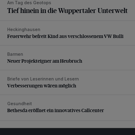
Am Tag des Geotops
Tief hinein in die Wuppertaler Unterwelt
Heckinghausen
Feuerwehr befreit Kind aus verschlossenem VW Bulli
Feuerwehr befreit Kind aus verschlossenem VW Bulli
Barmen
Neuer Projekteigner am Heubruch
Neuer Projekteigner am Heubruch
Briefe von Leserinnen und Lesern
Verbesserungen wären möglich
Verbesserungen wären möglich
Gesundheit
Bethesda eröffnet ein innovatives Callcenter
Bethesda eröffnet ein innovatives Callcenter