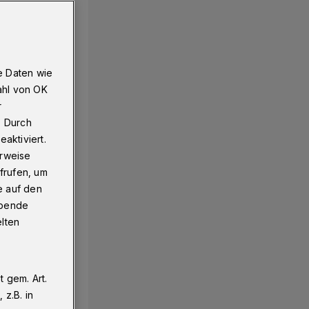
e Daten wie
ahl von OK
r
. Durch
aktiviert.
erweise
frufen, um
e auf den
ebende
elten
 gem. Art.
z.B. in