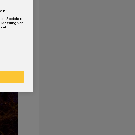
en:
gen. Speichern
e, Messung von
 und