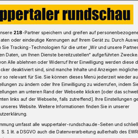
en zum Weihnachtsmarkt auf Schloss Lüntenbeck
unsere
218
-Partner speichern und greifen auf personenbezogen
aten oder eindeutige Kennungen auf Ihrem Gerät zu. Durch Ausw
n Sie Tracking-Technologien für die unter „Wir und unsere Partne
enende
en Daten, um Ihnen Dienste bereitzustellen“ aufgeführten Zwecke
ühren zu Schloss
on Alle ablehnen oder Widerruf Ihrer Einwilligung werden diese de
cker deaktiviert sind, sind manche Inhalte und Anzeigen möglich
r so relevant für Sie. Sie können dieses Menü jederzeit wieder au
tellungen zu ändern oder Ihre Einwilligung zu widerrufen, indem Si
stellungen am unteren Rand der Webseite klicken [oder das schw
ten links auf der Webseite, falls zutreffend]. Ihre Einstellungen g
arkt auf Schloss Lüntenbeck lockt am
 unseres Website. Weitere Informationen finden Sie in unserer
ezember 2023 mit seinem stimmungsvollen
utzerklärung.
ertigen Angeboten viele Menschen nach
immung umfasst alle wuppertaler-rundschau.de-Seiten und schließt
 S. 1 lit. a DSGVO auch die Datenverarbeitung außerhalb des EWR, 