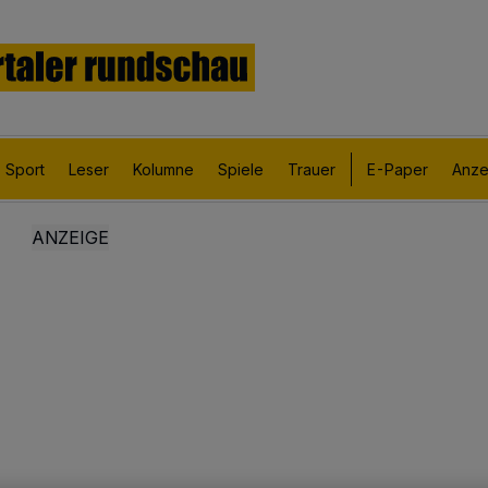
Sport
Leser
Kolumne
Spiele
Trauer
E-Paper
Anze