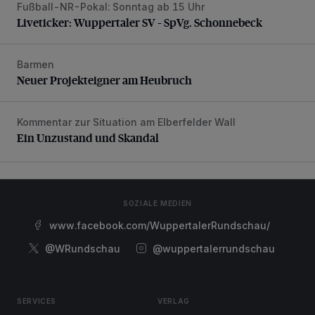
Fußball-NR-Pokal: Sonntag ab 15 Uhr
Liveticker: Wuppertaler SV – SpVg. Schonnebeck
Liveticker: Wuppertaler SV – SpVg. Schonnebeck
Barmen
Neuer Projekteigner am Heubruch
Neuer Projekteigner am Heubruch
Kommentar zur Situation am Elberfelder Wall
Ein Unzustand und Skandal
Ein Unzustand und Skandal
SOZIALE MEDIEN
www.facebook.com/WuppertalerRundschau/
@WRundschau
@wuppertalerrundschau
SERVICES
VERLAG