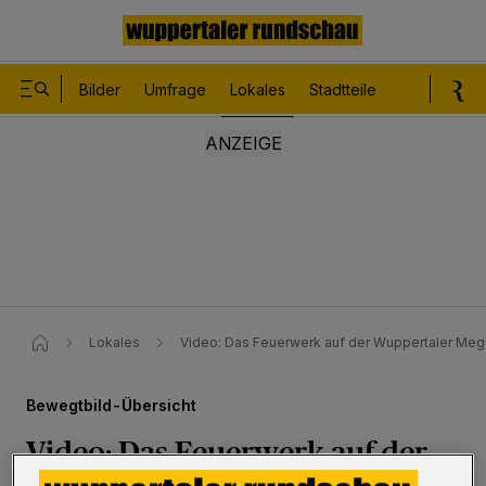
Bilder
Umfrage
Lokales
Stadtteile
Sport
Le
Lokales
Video: Das Feuerwerk auf der Wuppertaler Me
Bewegtbild-Übersicht
Video: Das Feuerwerk auf der