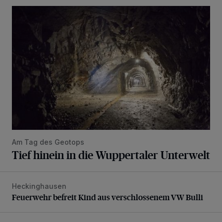
Tief hinein in die Wuppertaler Unterwelt
Am Tag des Geotops
Tief hinein in die Wuppertaler Unterwelt
Heckinghausen
Feuerwehr befreit Kind aus verschlossenem VW Bulli
Feuerwehr befreit Kind aus verschlossenem VW Bulli