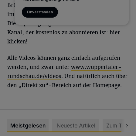
Brückensprengungen, schwere Unfälle – es ist
Einverstanden
immer etwa los in der bergischen Metropole.
Die Reportagen gibt es auf unserem YouTube-
Kanal, der kostenlos zu abonnieren ist:
hier
klicken!
Alle Videos können ganz einfach aufgerufen
werden, und zwar unter
www.wuppertaler-
rundschau.de/videos
. Und natürlich auch über
den „Direkt zu“-Bereich auf der Homepage.
Meistgelesen
Neueste Artikel
Zum Thema