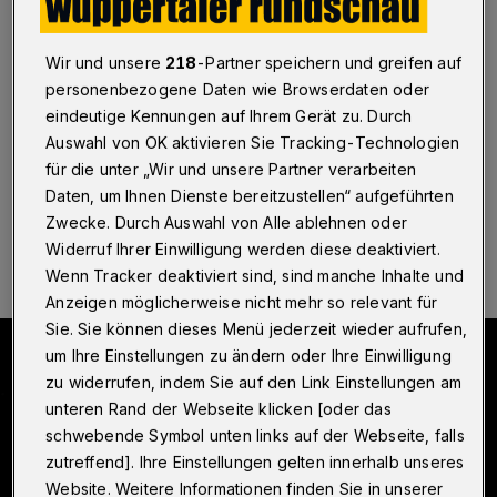
Mega-Kirmes
Wuppertal
·
Es bewegt sich einiges in der Stadt und in
Wir und unsere
218
-Partner speichern und greifen auf
der Region. Bei einigen Ereignissen ist die Wuppertaler
personenbezogene Daten wie Browserdaten oder
Rundschau mit der Videokamera dabei. Die Beiträge
eindeutige Kennungen auf Ihrem Gerät zu. Durch
gibt es in einer Übersicht.
Auswahl von OK aktivieren Sie Tracking-Technologien
für die unter „Wir und unsere Partner verarbeiten
Daten, um Ihnen Dienste bereitzustellen“ aufgeführten
13.06.2026 , 13:36 Uhr
Eine Minute Lesezeit
Zwecke. Durch Auswahl von Alle ablehnen oder
Widerruf Ihrer Einwilligung werden diese deaktiviert.
Wenn Tracker deaktiviert sind, sind manche Inhalte und
Anzeigen möglicherweise nicht mehr so relevant für
Sie. Sie können dieses Menü jederzeit wieder aufrufen,
um Ihre Einstellungen zu ändern oder Ihre Einwilligung
zu widerrufen, indem Sie auf den Link Einstellungen am
unteren Rand der Webseite klicken [oder das
schwebende Symbol unten links auf der Webseite, falls
zutreffend]. Ihre Einstellungen gelten innerhalb unseres
Website. Weitere Informationen finden Sie in unserer