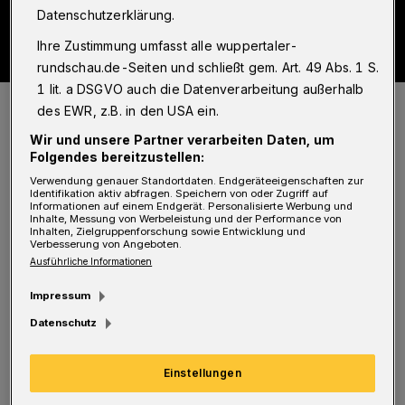
Datenschutzerklärung.
Ihre Zustimmung umfasst alle wuppertaler-
rundschau.de-Seiten und schließt gem. Art. 49 Abs. 1 S.
1 lit. a DSGVO auch die Datenverarbeitung außerhalb
Foto: Wuppertaler Rundschau/Christoph Petersen
des EWR, z.B. in den USA ein.
Wir und unsere Partner verarbeiten Daten, um
Folgendes bereitzustellen:
Verwendung genauer Standortdaten. Endgeräteeigenschaften zur
Identifikation aktiv abfragen. Speichern von oder Zugriff auf
D
Informationen auf einem Endgerät. Personalisierte Werbung und
iesmal: Gleich zwei Feuerwerke werden
Inhalte, Messung von Werbeleistung und der Performance von
Inhalten, Zielgruppenforschung sowie Entwicklung und
auf der Wuppertaler Mega-Kirmes
Verbesserung von Angeboten.
Ausführliche Informationen
abgefeuert, die vom 12. bis zum 21. Juni rund
um das Stadion am Zoo stattfindet. Das erste
Impressum
fand am Eröffnungstag statt, das zweite steigt
Datenschutz
am kommenden Freitag (19. Juni). Angesichts
der vorausgesagten Wetterbesserung mit
Einstellungen
Temperaturen rund um die 30-Grad-Marke