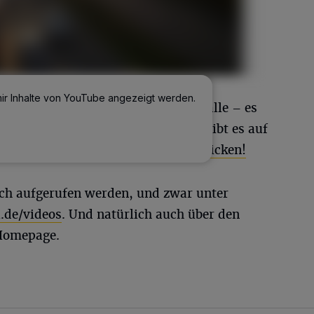
mir Inhalte von YouTube angezeigt werden.
Brückensprengungen, schwere Unfälle – es
gischen Metropole. Die Reportagen gibt es auf
ostenlos zu abonnieren ist:
hier klicken!
ach aufgerufen werden, und zwar unter
de/videos
. Und natürlich auch über den
 Homepage.