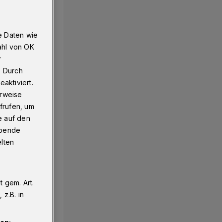
e Daten wie
ahl von OK
r
. Durch
aktiviert.
erweise
frufen, um
e auf den
ebende
elten
 gem. Art.
z.B. in