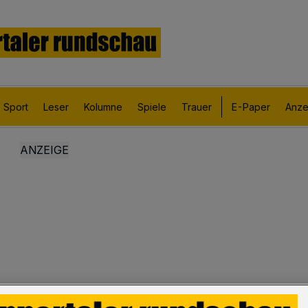
Sport
Leser
Kolumne
Spiele
Trauer
E-Paper
Anze