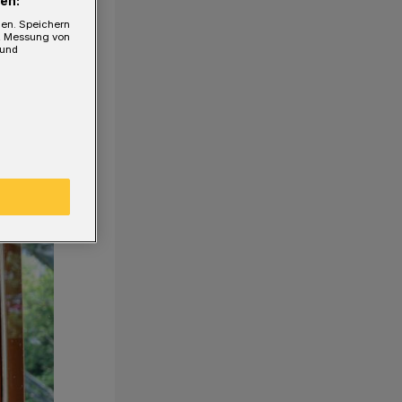
en:
gen. Speichern
e, Messung von
 und