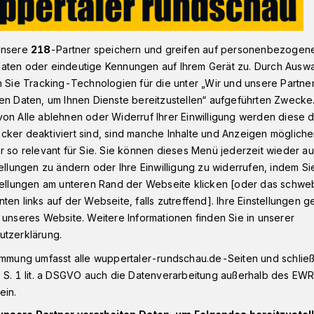
unsere
218
-Partner speichern und greifen auf personenbezogen
s mit dem Wuppertaler Kaiserwagen
aten oder eindeutige Kennungen auf Ihrem Gerät zu. Durch Ausw
n Sie Tracking-Technologien für die unter „Wir und unsere Partne
en Daten, um Ihnen Dienste bereitzustellen“ aufgeführten Zwecke
on Alle ablehnen oder Widerruf Ihrer Einwilligung werden diese de
cker deaktiviert sind, sind manche Inhalte und Anzeigen möglich
rwegs mit dem
r so relevant für Sie. Sie können dieses Menü jederzeit wieder au
tellungen zu ändern oder Ihre Einwilligung zu widerrufen, indem Si
n
stellungen am unteren Rand der Webseite klicken [oder das schw
ten links auf der Webseite, falls zutreffend]. Ihre Einstellungen g
 unseres Website. Weitere Informationen finden Sie in unserer
utzerklärung.
einiges in der Stadt und in der Region. Bei
 Wuppertaler Rundschau mit der
immung umfasst alle wuppertaler-rundschau.de-Seiten und schließt
räge gibt es in einer Übersicht.
 S. 1 lit. a DSGVO auch die Datenverarbeitung außerhalb des EWR, 
ein.