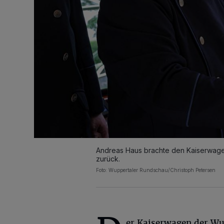
Andreas Haus brachte den Kaiserwag
zurück.
Foto: Wuppertaler Rundschau/Christoph Petersen
er Kaiserwagen der Wu