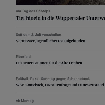
Am Tag des Geotops
Tief hinein in die Wuppertaler Unterwe
Seit dem 8. Juli verschollen
Vermisster Jugendlicher tot aufgefunden
Vermisster Jugendlicher tot aufgefunden
Elberfeld
Ein neuer Brunnen für die Alte Freiheit
Ein neuer Brunnen für die Alte Freiheit
Fußball-Pokal: Sonntag gegen Schonnebeck
WSV: Comeback, Favoritenfrage und Fitnesszustan
WSV: Comeback, Favoritenfrage und Fitnesszustand
Ab Montag
Hofkamp teilweise bis Ende August gesperrt