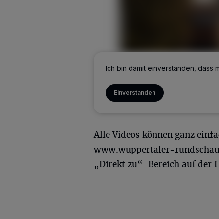
Ich bin damit einverstanden, dass 
Feuerwehr-Einsätze, Demos, 
ist immer etwa los in der ber
Einverstanden
unserem YouTube-Kanal, der k
Alle Videos können ganz einf
www.wuppertaler-rundschau.
„Direkt zu“-Bereich auf der