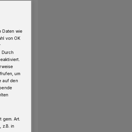
e Daten wie
ahl von OK
r
. Durch
aktiviert.
erweise
frufen, um
e auf den
ebende
elten
 gem. Art.
z.B. in