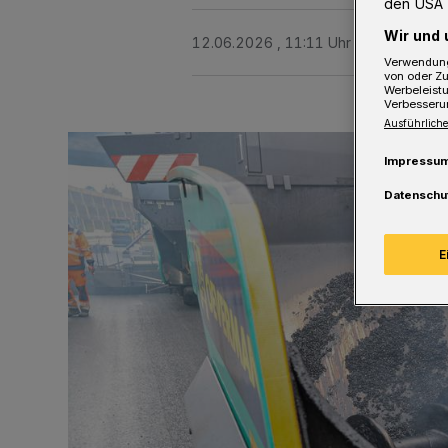
den USA 
Wir und 
12.06.2026 , 11:11 Uhr
2 Minuten Le
Verwendung
von oder Zu
Werbeleist
Verbesseru
Ausführliche
Impressu
Datenschu
E