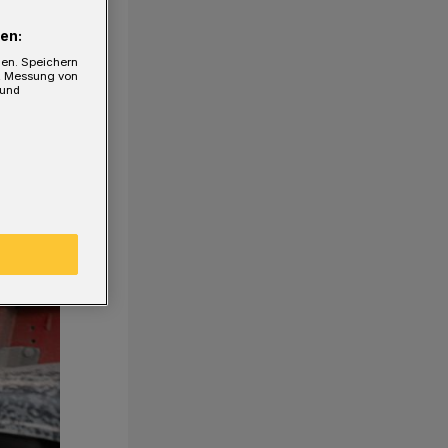
en:
gen. Speichern
e, Messung von
 und