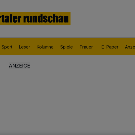
Sport
Leser
Kolumne
Spiele
Trauer
E-Paper
Anze