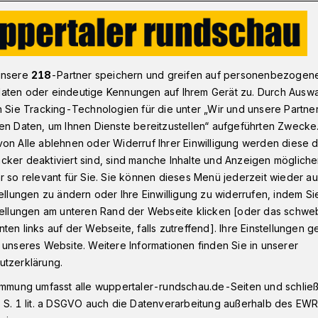
er ein und sucht nach Lösung
unsere
218
-Partner speichern und greifen auf personenbezogen
aten oder eindeutige Kennungen auf Ihrem Gerät zu. Durch Ausw
n Sie Tracking-Technologien für die unter „Wir und unsere Partne
u
en Daten, um Ihnen Dienste bereitzustellen“ aufgeführten Zwecke
Fehler ein und
on Alle ablehnen oder Widerruf Ihrer Einwilligung werden diese de
cker deaktiviert sind, sind manche Inhalte und Anzeigen möglich
Lösung
r so relevant für Sie. Sie können dieses Menü jederzeit wieder au
tellungen zu ändern oder Ihre Einwilligung zu widerrufen, indem Si
stellungen am unteren Rand der Webseite klicken [oder das schw
ten links auf der Webseite, falls zutreffend]. Ihre Einstellungen g
r Verwaltung legt den politischen Gremien
 unseres Website. Weitere Informationen finden Sie in unserer
ndsbericht zu den
utzerklärung.
 vor.
immung umfasst alle wuppertaler-rundschau.de-Seiten und schließt
 S. 1 lit. a DSGVO auch die Datenverarbeitung außerhalb des EWR, 