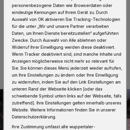
Zentralbibliothek
personenbezogene Daten wie Browserdaten oder
eindeutige Kennungen auf Ihrem Gerät zu. Durch
Wuppertal
·
Für ein blütenreiches Wuppertal kann ab
Auswahl von OK aktivieren Sie Tracking-Technologien
sofort in der Zentralbibliothek (Kolpingstraße 8) Saatgut
für die unter „Wir und unsere Partner verarbeiten
abgegeben und / oder mitgenommen werden. Die
Bibliothek stellt hierzu leere Saatgut-Tütchen zur
Daten, um Ihnen Dienste bereitzustellen“ aufgeführten
Verfügung.
Zwecke. Durch Auswahl von Alle ablehnen oder
Widerruf Ihrer Einwilligung werden diese deaktiviert.
Wenn Tracker deaktiviert sind, sind manche Inhalte und
Anzeigen möglicherweise nicht mehr so relevant für
12.10.2021 , 09:00 Uhr
Eine Minute Lesezeit
Sie. Sie können dieses Menü jederzeit wieder aufrufen,
um Ihre Einstellungen zu ändern oder Ihre Einwilligung
zu widerrufen, indem Sie auf den Link Einstellungen am
unteren Rand der Webseite klicken [oder das
schwebende Symbol unten links auf der Webseite, falls
zutreffend]. Ihre Einstellungen gelten innerhalb unseres
Website. Weitere Informationen finden Sie in unserer
Datenschutzerklärung.
Ihre Zustimmung umfasst alle wuppertaler-