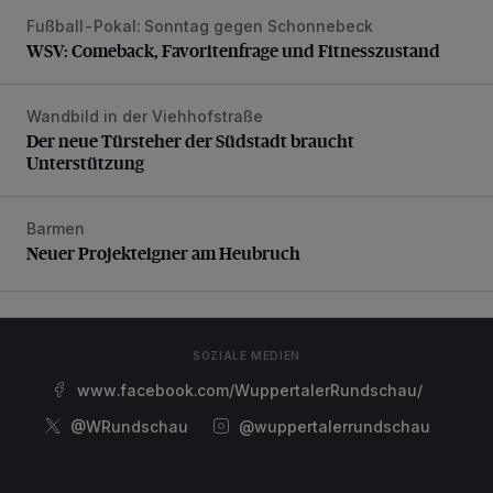
Fußball-Pokal: Sonntag gegen Schonnebeck
WSV: Comeback, Favoritenfrage und Fitnesszustand
WSV: Comeback, Favoritenfrage und Fitnesszustand
Wandbild in der Viehhofstraße
Der neue Türsteher der Südstadt braucht Unterstützung
Der neue Türsteher der Südstadt braucht
Unterstützung
Barmen
Neuer Projekteigner am Heubruch
Neuer Projekteigner am Heubruch
SOZIALE MEDIEN
www.facebook.com/WuppertalerRundschau/
@WRundschau
@wuppertalerrundschau