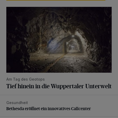
Tief hinein in die Wuppertaler Unterwelt
Am Tag des Geotops
Tief hinein in die Wuppertaler Unterwelt
Gesundheit
Bethesda eröffnet ein innovatives Callcenter
Bethesda eröffnet ein innovatives Callcenter