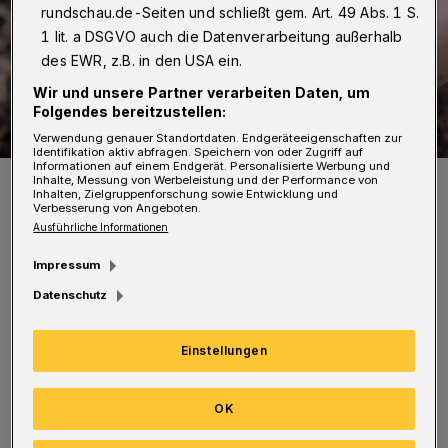
rundschau.de-Seiten und schließt gem. Art. 49 Abs. 1 S.
1 lit. a DSGVO auch die Datenverarbeitung außerhalb
des EWR, z.B. in den USA ein.
Wir und unsere Partner verarbeiten Daten, um
Folgendes bereitzustellen:
Verwendung genauer Standortdaten. Endgeräteeigenschaften zur
Identifikation aktiv abfragen. Speichern von oder Zugriff auf
Informationen auf einem Endgerät. Personalisierte Werbung und
Symbolbild.
Inhalte, Messung von Werbeleistung und der Performance von
Inhalten, Zielgruppenforschung sowie Entwicklung und
Foto: Myriams-Fotoss/Myriams-Fotos
Verbesserung von Angeboten.
Ausführliche Informationen
Impressum
Datenschutz
Wenn wieder samenfestes Saatgut an die
Einstellungen
Stadtbibliothek zurückgegeben wird, kann so
mit Unterstützung der Wuppertaler
OK
Bürgerinnen und Bürger eine