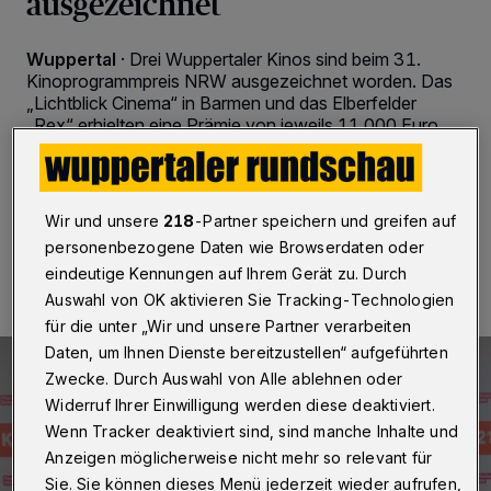
ausgezeichnet
Wuppertal
·
Drei Wuppertaler Kinos sind beim 31.
Kinoprogrammpreis NRW ausgezeichnet worden. Das
„Lichtblick Cinema“ in Barmen und das Elberfelder
„Rex“ erhielten eine Prämie von jeweils 11.000 Euro,
das Open-air-Kino „Talflimmern“ bekam 6.000 Euro.
Wir und unsere
218
-Partner speichern und greifen auf
12.10.2021 , 07:00 Uhr
2 Minuten Lesezeit
personenbezogene Daten wie Browserdaten oder
eindeutige Kennungen auf Ihrem Gerät zu. Durch
Auswahl von OK aktivieren Sie Tracking-Technologien
für die unter „Wir und unsere Partner verarbeiten
Daten, um Ihnen Dienste bereitzustellen“ aufgeführten
Zwecke. Durch Auswahl von Alle ablehnen oder
Widerruf Ihrer Einwilligung werden diese deaktiviert.
Wenn Tracker deaktiviert sind, sind manche Inhalte und
Anzeigen möglicherweise nicht mehr so relevant für
Sie. Sie können dieses Menü jederzeit wieder aufrufen,