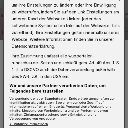
um Ihre Einstellungen zu ändern oder Ihre Einwilligung
zu widerrufen, indem Sie auf den Link Einstellungen am
unteren Rand der Webseite klicken [oder das
schwebende Symbol unten links auf der Webseite, falls
zutreffend]. Ihre Einstellungen gelten innerhalb unseres
Website. Weitere Informationen finden Sie in unserer
Nicola Rossa und Mark Tykwer (Talflimmern).
Datenschutzerklärung.
Foto: Hojabr Riahi / Film- und Medienstiftung NRW
Ihre Zustimmung umfasst alle wuppertaler-
rundschau.de-Seiten und schließt gem. Art. 49 Abs. 1 S.
1 lit. a DSGVO auch die Datenverarbeitung außerhalb
des EWR, z.B. in den USA ein.
I
Wir und unsere Partner verarbeiten Daten, um
m Rahmen eines festlichen Dinners ehrte
Folgendes bereitzustellen:
die Filmstiftung in der Kölner Wolkenburg
Verwendung genauer Standortdaten. Endgeräteeigenschaften zur
Identifikation aktiv abfragen. Speichern von oder Zugriff auf
nordrhein-westfälische Kinobetreiberinnen
Informationen auf einem Endgerät. Personalisierte Werbung und
Inhalte, Messung von Werbeleistung und der Performance von
und -betreiber, die sich in besonderer Weise
Inhalten, Zielgruppenforschung sowie Entwicklung und
Verbesserung von Angeboten.
um ein vielfältiges Programm deutscher und
Ausführliche Informationen