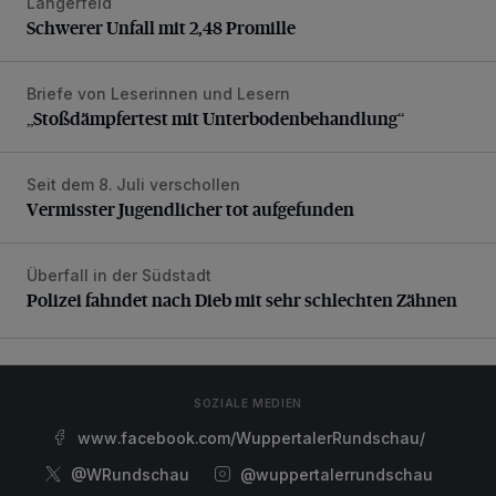
Langerfeld
Schwerer Unfall mit 2,48 Promille
Schwerer Unfall mit 2,48 Promille
Briefe von Leserinnen und Lesern
„Stoßdämpfertest mit Unterbodenbehandlung“
„Stoßdämpfertest mit Unterbodenbehandlung“
Seit dem 8. Juli verschollen
Vermisster Jugendlicher tot aufgefunden
Vermisster Jugendlicher tot aufgefunden
Überfall in der Südstadt
Polizei fahndet nach Dieb mit sehr schlechten Zähnen
Polizei fahndet nach Dieb mit sehr schlechten Zähnen
SOZIALE MEDIEN
www.facebook.com/WuppertalerRundschau/
@WRundschau
@wuppertalerrundschau