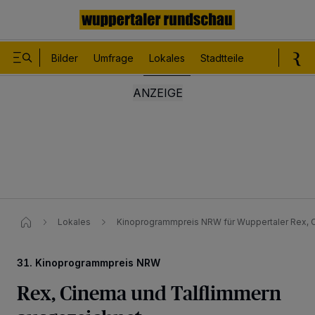
Bilder
Umfrage
Lokales
Stadtteile
Sport
Le
Lokales
Kinoprogrammpreis NRW für Wuppertaler Rex, 
31. Kinoprogrammpreis NRW
Rex, Cinema und Talflimmern