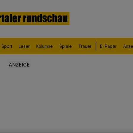
Sport
Leser
Kolumne
Spiele
Trauer
E-Paper
Anze