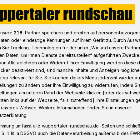
ft Wuppertal: Männer sollen Kinder sexuell missbraucht haben
unsere
218
-Partner speichern und greifen auf personenbezogen
aten oder eindeutige Kennungen auf Ihrem Gerät zu. Durch Ausw
n Sie Tracking-Technologien für die unter „Wir und unsere Partne
r des Landgerichts
en Daten, um Ihnen Dienste bereitzustellen“ aufgeführten Zwecke
n Kinder sexuell
on Alle ablehnen oder Widerruf Ihrer Einwilligung werden diese de
cker deaktiviert sind, sind manche Inhalte und Anzeigen möglich
 haben
r so relevant für Sie. Sie können dieses Menü jederzeit wieder au
tellungen zu ändern oder Ihre Einwilligung zu widerrufen, indem Si
stellungen am unteren Rand der Webseite klicken [oder das schw
ten links auf der Webseite, falls zutreffend]. Ihre Einstellungen g
ltschaft Wuppertal hat gegen einen 22
 unseres Website. Weitere Informationen finden Sie in unserer
rtal und einen 44-Jährigen aus Wetter
utzerklärung.
kammer des Landgerichts Wuppertal
immung umfasst alle wuppertaler-rundschau.de-Seiten und schließt
gten besteht der Verdacht, dass sie
 S. 1 lit. a DSGVO auch die Datenverarbeitung außerhalb des EWR, 
und von ihren Taten Fotos und Videos