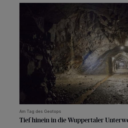
Tief hinein in die Wuppertaler Unterwelt
Am Tag des Geotops
Tief hinein in die Wuppertaler Unterwe