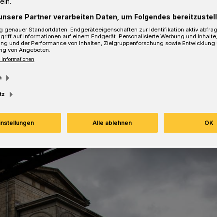
ein.
inder sollen zu Beginn der Taten
unsere Partner verarbeiten Daten, um Folgendes bereitzustell
ahren alt gewesen sein.
 genauer Standortdaten. Endgeräteeigenschaften zur Identifikation aktiv abfra
griff auf Informationen auf einem Endgerät. Personalisierte Werbung und Inhalt
ung und der Performance von Inhalten, Zielgruppenforschung sowie Entwicklung
ng von Angeboten.
 Informationen
sezeit
m
tz
instellungen
Alle ablehnen
OK