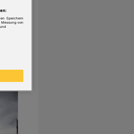
en:
gen. Speichern
e, Messung von
 und