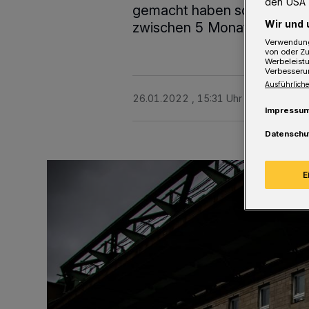
den USA 
gemacht haben sollen. Die K
Wir und 
zwischen 5 Monate und 12 J
Verwendung
von oder Zu
Werbeleist
Verbesseru
Ausführliche
26.01.2022 , 15:31 Uhr
2 Minuten Le
Impressu
Datenschu
E