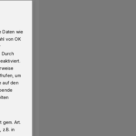
e Daten wie
ahl von OK
r
. Durch
aktiviert.
erweise
frufen, um
e auf den
ebende
elten
 gem. Art.
z.B. in