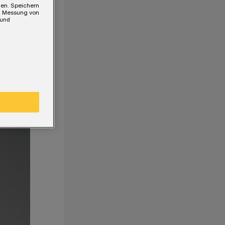
gen. Speichern
e, Messung von
 und