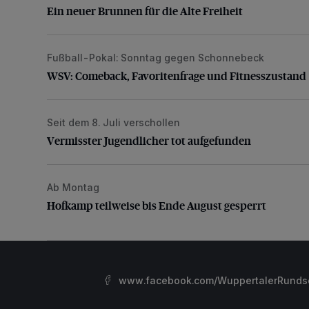
Ein neuer Brunnen für die Alte Freiheit
Fußball-Pokal: Sonntag gegen Schonnebeck
WSV: Comeback, Favoritenfrage und Fitnesszustan
WSV: Comeback, Favoritenfrage und Fitnesszustand
Seit dem 8. Juli verschollen
Vermisster Jugendlicher tot aufgefunden
Vermisster Jugendlicher tot aufgefunden
Ab Montag
Hofkamp teilweise bis Ende August gesperrt
Hofkamp teilweise bis Ende August gesperrt
www.facebook.com/WuppertalerRunds