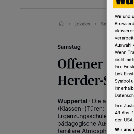
Wir und 
Browserd
Lokales
Samstag: Offene
aktiviere
verarbeit
Auswahl v
Samstag
Wenn Tra
Offener Vorm
nicht meh
Ihre Eins
Herder-Schu
Link Ein
Symbol un
innerhalb
Datensch
Wuppertal
·
Die älteste Pri
Ihre Zust
(Klassen-)Türen: Für Samsta
49 Abs. 1
Ergänzungsschule alle intere
den USA 
pädagogische Ausrichtung i
Wir und 
familiäre Atmosphäre der S