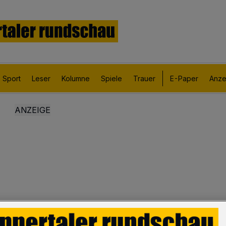
Sport
Leser
Kolumne
Spiele
Trauer
E-Paper
Anze