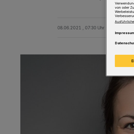
Verwendung
von oder Zu
Werbeleist
Verbesseru
Ausführliche
08.06.2021 , 07:30 Uhr
Eine Minute 
Impressu
Datenschu
E