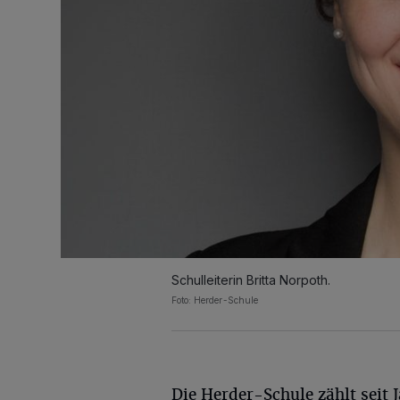
Schulleiterin Britta Norpoth.
Foto: Herder-Schule
Die Herder-Schule zählt seit 