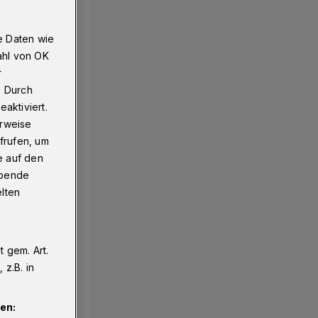
e Daten wie
ahl von OK
r
. Durch
aktiviert.
erweise
frufen, um
e auf den
ebende
elten
 gem. Art.
z.B. in
en: