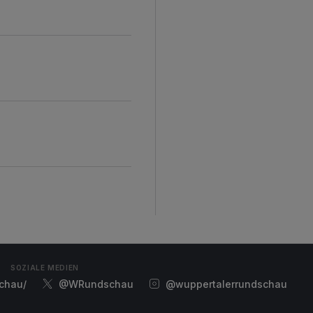
d
SOZIALE MEDIEN
chau/
@WRundschau
@wuppertalerrundschau