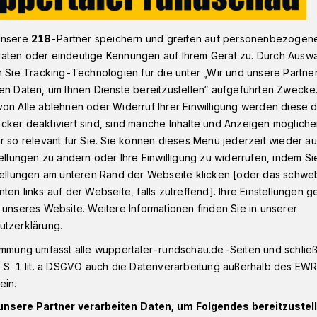
unsere
218
-Partner speichern und greifen auf personenbezogen
aten oder eindeutige Kennungen auf Ihrem Gerät zu. Durch Ausw
r Vormittag in der Wuppertaler Herder-Schule
n Sie Tracking-Technologien für die unter „Wir und unsere Partne
en Daten, um Ihnen Dienste bereitzustellen“ aufgeführten Zwecke
on Alle ablehnen oder Widerruf Ihrer Einwilligung werden diese de
cker deaktiviert sind, sind manche Inhalte und Anzeigen möglich
ittag in der
r so relevant für Sie. Sie können dieses Menü jederzeit wieder au
tellungen zu ändern oder Ihre Einwilligung zu widerrufen, indem Si
le
stellungen am unteren Rand der Webseite klicken [oder das schw
ten links auf der Webseite, falls zutreffend]. Ihre Einstellungen g
 unseres Website. Weitere Informationen finden Sie in unserer
utzerklärung.
vatschule im Bergischen Raum öffnet die
immung umfasst alle wuppertaler-rundschau.de-Seiten und schließt
g (12. Juni 2021) lädt die
 S. 1 lit. a DSGVO auch die Datenverarbeitung außerhalb des EWR, 
ssierten Eltern und Kinder ein, die
ein.
m Sinne Maria Montessoris und die
unsere Partner verarbeiten Daten, um Folgendes bereitzustell
chule kennenzulernen.