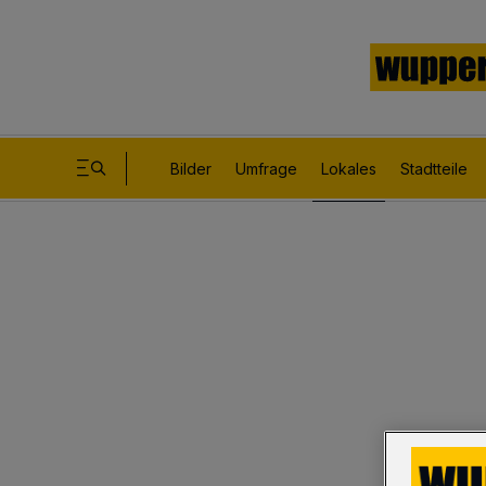
Bilder
Umfrage
Lokales
Stadtteile