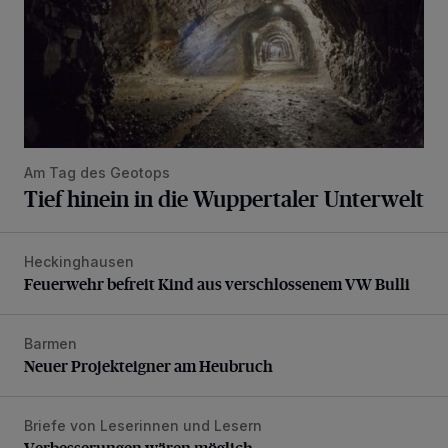
Am Tag des Geotops
Tief hinein in die Wuppertaler Unterwelt
Heckinghausen
Feuerwehr befreit Kind aus verschlossenem VW Bulli
Feuerwehr befreit Kind aus verschlossenem VW Bulli
Barmen
Neuer Projekteigner am Heubruch
Neuer Projekteigner am Heubruch
Briefe von Leserinnen und Lesern
Verbesserungen wären möglich
Verbesserungen wären möglich