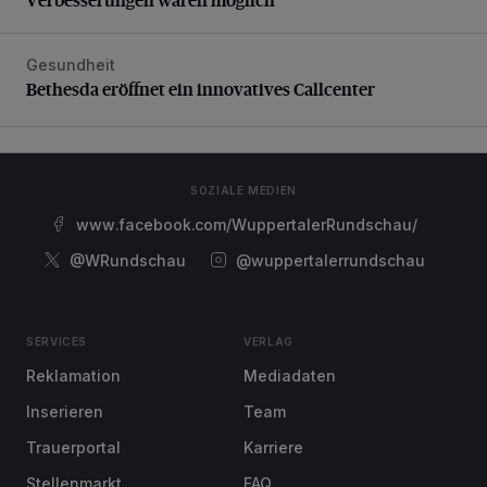
Gesundheit
Bethesda eröffnet ein innovatives Callcenter
Bethesda eröffnet ein innovatives Callcenter
SOZIALE MEDIEN
www.facebook.com/WuppertalerRundschau/
@WRundschau
@wuppertalerrundschau
SERVICES
VERLAG
Reklamation
Mediadaten
Inserieren
Team
Trauerportal
Karriere
Stellenmarkt
FAQ