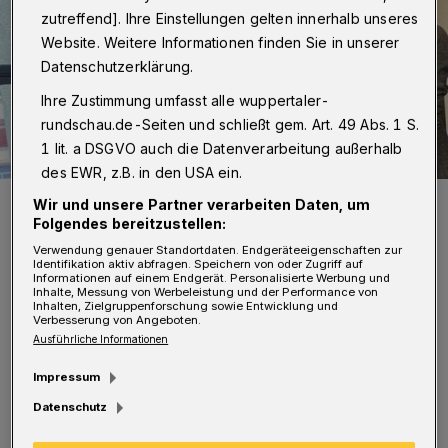
zutreffend]. Ihre Einstellungen gelten innerhalb unseres
Website. Weitere Informationen finden Sie in unserer
Datenschutzerklärung.
Ihre Zustimmung umfasst alle wuppertaler-
rundschau.de-Seiten und schließt gem. Art. 49 Abs. 1 S.
1 lit. a DSGVO auch die Datenverarbeitung außerhalb
des EWR, z.B. in den USA ein.
Bei der Vorstellung des Integrationsberichtes (von li.): Integrations-
Wir und unsere Partner verarbeiten Daten, um
Ressortleiterin Suna Lenz, Sozialdezernentin Annette Berg, Arlin
Folgendes bereitzustellen:
Çakal-Rasch (Leiterin des Kommunalen Integrationszentrums)
sowie Integrationsmanagement-Fachreferentin Burcu Künbül.
Verwendung genauer Standortdaten. Endgeräteeigenschaften zur
Identifikation aktiv abfragen. Speichern von oder Zugriff auf
Foto: Stadt Wuppertal
Informationen auf einem Endgerät. Personalisierte Werbung und
Inhalte, Messung von Werbeleistung und der Performance von
Inhalten, Zielgruppenforschung sowie Entwicklung und
Verbesserung von Angeboten.
Ausführliche Informationen
D
Impressum
ie Angebote reichen von
Datenschutz
Demokratiebildung und