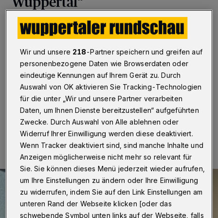
Wuppertal“
Wuppertal
·
Integration oder Nachbarschaftshilfe,
Sport oder Kultur – überall leisten Ehrenamtliche in
Vereinen einen unschätzbaren Beitrag. Um sie gezielt
Wir und unsere
218
-Partner speichern und greifen auf
zu unterstützen, hat das Kommunale
personenbezogene Daten wie Browserdaten oder
Integrationszentrum Wuppertal ein Schulungs- und
Qualifizierungsprogramm für Clubs entwickelt. Es heißt
eindeutige Kennungen auf Ihrem Gerät zu. Durch
„Stark im Ehrenamt – Stark für Wuppertal“.
Auswahl von OK aktivieren Sie Tracking-Technologien
für die unter „Wir und unsere Partner verarbeiten
Daten, um Ihnen Dienste bereitzustellen“ aufgeführten
Zwecke. Durch Auswahl von Alle ablehnen oder
17.09.2025 , 11:00 Uhr
Eine Minute Lesezeit
Widerruf Ihrer Einwilligung werden diese deaktiviert.
Wenn Tracker deaktiviert sind, sind manche Inhalte und
Anzeigen möglicherweise nicht mehr so relevant für
Sie. Sie können dieses Menü jederzeit wieder aufrufen,
um Ihre Einstellungen zu ändern oder Ihre Einwilligung
zu widerrufen, indem Sie auf den Link Einstellungen am
unteren Rand der Webseite klicken [oder das
schwebende Symbol unten links auf der Webseite, falls