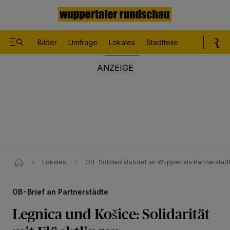
Bilder
Umfrage
Lokales
Stadtteile
Sport
Le
Lokales
OB-Solidaritätsbrief an Wuppertals Partnerstäd
OB-Brief an Partnerstädte
Legnica und Košice: Solidarität