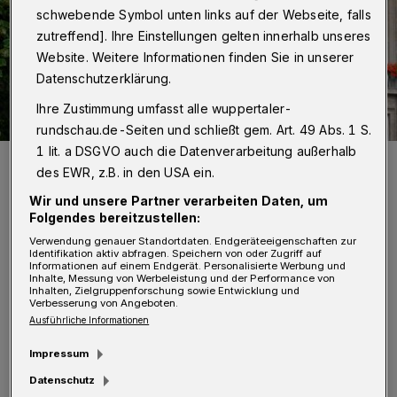
schwebende Symbol unten links auf der Webseite, falls
zutreffend]. Ihre Einstellungen gelten innerhalb unseres
Website. Weitere Informationen finden Sie in unserer
Datenschutzerklärung.
Ihre Zustimmung umfasst alle wuppertaler-
rundschau.de-Seiten und schließt gem. Art. 49 Abs. 1 S.
1 lit. a DSGVO auch die Datenverarbeitung außerhalb
Wuppertals Partnerstädte.
des EWR, z.B. in den USA ein.
Foto: Achim Otto
Wir und unsere Partner verarbeiten Daten, um
Folgendes bereitzustellen:
Verwendung genauer Standortdaten. Endgeräteeigenschaften zur
Identifikation aktiv abfragen. Speichern von oder Zugriff auf
Informationen auf einem Endgerät. Personalisierte Werbung und
L
Inhalte, Messung von Werbeleistung und der Performance von
egnica unterhält eine
Inhalten, Zielgruppenforschung sowie Entwicklung und
Verbesserung von Angeboten.
Städtepartnerschaft mit Drohobycz,
Ausführliche Informationen
Košice mit Uzhorod. „Mit Entsetzen und
Impressum
Fassungslosigkeit verfolgt die Welt den
Datenschutz