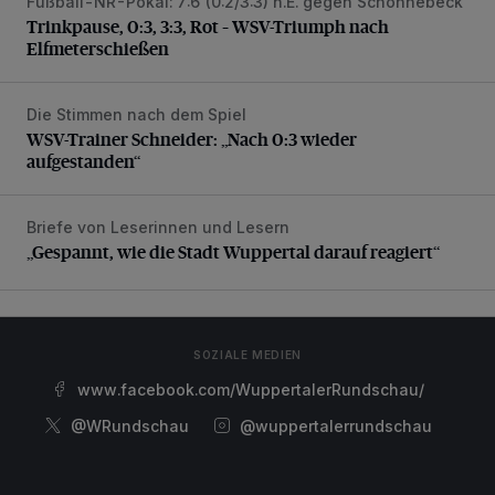
Fußball-NR-Pokal: 7:6 (0:2/3:3) n.E. gegen Schonnebeck
Trinkpause, 0:3, 3:3, Rot – WSV-Triumph nach Elfmetersc
Trinkpause, 0:3, 3:3, Rot – WSV-Triumph nach
Elfmeterschießen
Die Stimmen nach dem Spiel
WSV-Trainer Schneider: „Nach 0:3 wieder aufgestanden“
WSV-Trainer Schneider: „Nach 0:3 wieder
aufgestanden“
Briefe von Leserinnen und Lesern
„Gespannt, wie die Stadt Wuppertal darauf reagiert“
„Gespannt, wie die Stadt Wuppertal darauf reagiert“
SOZIALE MEDIEN
www.facebook.com/WuppertalerRundschau/
@WRundschau
@wuppertalerrundschau