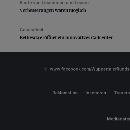
Briefe von Leserinnen und Lesern
Verbesserungen wären möglich
Verbesserungen wären möglich
Gesundheit
Bethesda eröffnet ein innovatives Callcenter
Bethesda eröffnet ein innovatives Callcenter
www.facebook.com/WuppertalerRunds
Reklamation
Inserieren
Trauerp
Mediadate