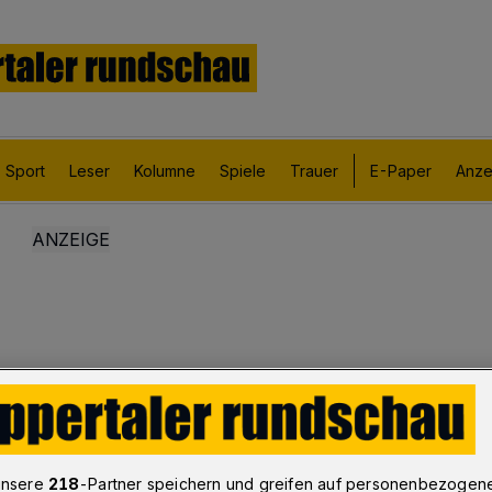
Sport
Leser
Kolumne
Spiele
Trauer
E-Paper
Anze
unsere
218
-Partner speichern und greifen auf personenbezogen