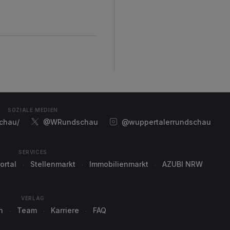
SOZIALE MEDIEN
chau/
@WRundschau
@wuppertalerrundschau
SERVICES
ortal
Stellenmarkt
Immobilienmarkt
AZUBI NRW
VERLAG
n
Team
Karriere
FAQ