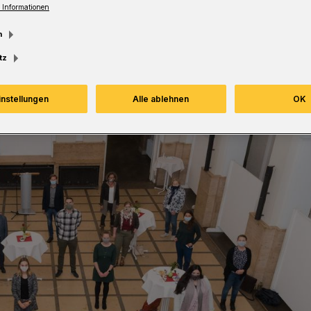
 Informationen
Lesezeit
m
tz
instellungen
Alle ablehnen
OK