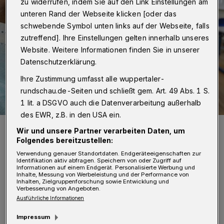
zu widerrufen, indem Sie auf den Link Einstellungen am
unteren Rand der Webseite klicken [oder das
schwebende Symbol unten links auf der Webseite, falls
zutreffend]. Ihre Einstellungen gelten innerhalb unseres
Website. Weitere Informationen finden Sie in unserer
Datenschutzerklärung.
Ihre Zustimmung umfasst alle wuppertaler-
rundschau.de-Seiten und schließt gem. Art. 49 Abs. 1 S.
1 lit. a DSGVO auch die Datenverarbeitung außerhalb
des EWR, z.B. in den USA ein.
Symbolfoto.
Wir und unsere Partner verarbeiten Daten, um
Foto: Alexandra_Koch auf Pixabay
Folgendes bereitzustellen:
Verwendung genauer Standortdaten. Endgeräteeigenschaften zur
Identifikation aktiv abfragen. Speichern von oder Zugriff auf
Informationen auf einem Endgerät. Personalisierte Werbung und
Inhalte, Messung von Werbeleistung und der Performance von
Inhalten, Zielgruppenforschung sowie Entwicklung und
Verbesserung von Angeboten.
I
Ausführliche Informationen
n internationalen Klassen werden neu
zugewanderte Schüler und Schülerinnen
Impressum