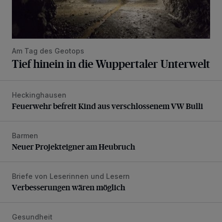
Am Tag des Geotops
Tief hinein in die Wuppertaler Unterwelt
Heckinghausen
Feuerwehr befreit Kind aus verschlossenem VW Bulli
Feuerwehr befreit Kind aus verschlossenem VW Bulli
Barmen
Neuer Projekteigner am Heubruch
Neuer Projekteigner am Heubruch
Briefe von Leserinnen und Lesern
Verbesserungen wären möglich
Verbesserungen wären möglich
Gesundheit
Bethesda eröffnet ein innovatives Callcenter