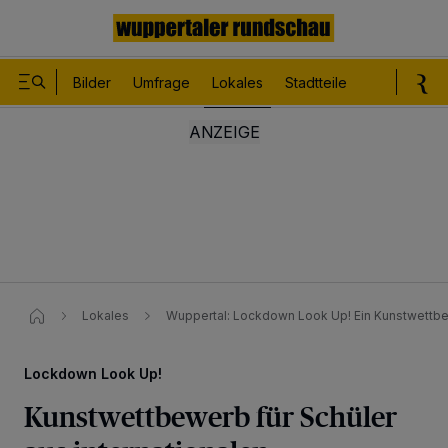
Bilder
Umfrage
Lokales
Stadtteile
Sport
Le
Lokales
Wuppertal: Lockdown Look Up! Ein Kunstwettbew
Lockdown Look Up!
Kunstwettbewerb für Schüler