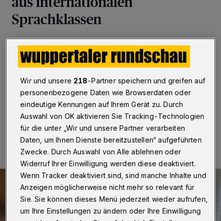
aus internationalen
Sprachklassen
Wuppertaler
·
Das kommunale Integrationszentrum im
Haus der Integration in Wuppertal hat einen
Kunstwettbewerb unter dem Motto: Lockdown Look
Up! für Schülerinnen und Schüler der internationalen
Wir und unsere
218
-Partner speichern und greifen auf
Sprachklassen ins Leben gerufen.
personenbezogene Daten wie Browserdaten oder
eindeutige Kennungen auf Ihrem Gerät zu. Durch
Auswahl von OK aktivieren Sie Tracking-Technologien
02.10.2020 , 20:00 Uhr
Eine Minute Lesezeit
für die unter „Wir und unsere Partner verarbeiten
Daten, um Ihnen Dienste bereitzustellen“ aufgeführten
Zwecke. Durch Auswahl von Alle ablehnen oder
Widerruf Ihrer Einwilligung werden diese deaktiviert.
Wenn Tracker deaktiviert sind, sind manche Inhalte und
Anzeigen möglicherweise nicht mehr so relevant für
Sie. Sie können dieses Menü jederzeit wieder aufrufen,
um Ihre Einstellungen zu ändern oder Ihre Einwilligung