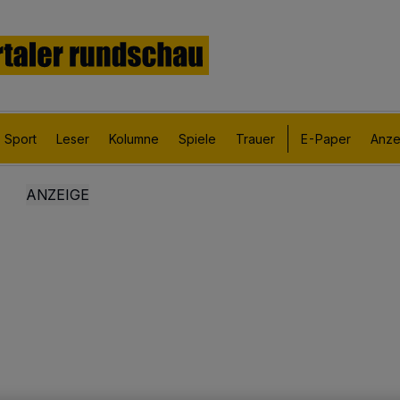
Sport
Leser
Kolumne
Spiele
Trauer
E-Paper
Anze