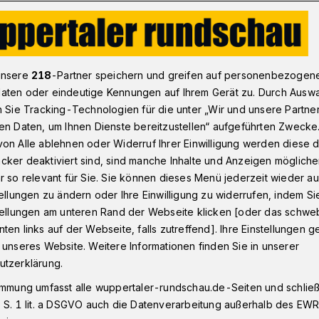
des Wuppertaler Verwaltungsvorstandes​
unsere
218
-Partner speichern und greifen auf personenbezogen
aten oder eindeutige Kennungen auf Ihrem Gerät zu. Durch Ausw
n Sie Tracking-Technologien für die unter „Wir und unsere Partne
ungsvorstandes
en Daten, um Ihnen Dienste bereitzustellen“ aufgeführten Zwecke
d und Fraktionen
on Alle ablehnen oder Widerruf Ihrer Einwilligung werden diese de
cker deaktiviert sind, sind manche Inhalte und Anzeigen möglich
rhandlungsrunden
r so relevant für Sie. Sie können dieses Menü jederzeit wieder au
tellungen zu ändern oder Ihre Einwilligung zu widerrufen, indem Si
stellungen am unteren Rand der Webseite klicken [oder das schw
ten links auf der Webseite, falls zutreffend]. Ihre Einstellungen g
en Verhandlungsrunden zwischen
 unseres Website. Weitere Informationen finden Sie in unserer
er und den Fraktionen von CDU, SPD,
utzerklärung.
FDP zur Neuaufstellung des
immung umfasst alle wuppertaler-rundschau.de-Seiten und schließt
d die Beratungen nun beendet worden.
 S. 1 lit. a DSGVO auch die Datenverarbeitung außerhalb des EWR, 
rbürgermeisters Uwe Schneidewind im