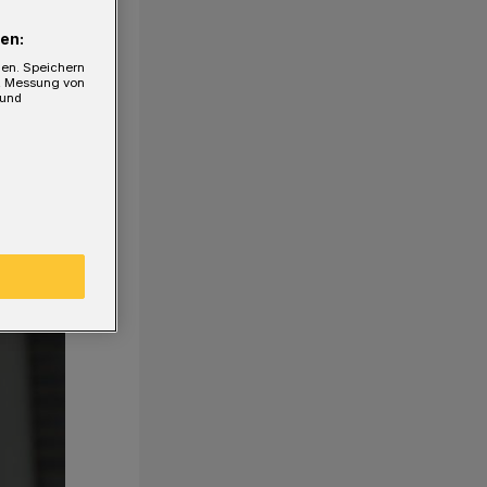
en:
gen. Speichern
e, Messung von
 und