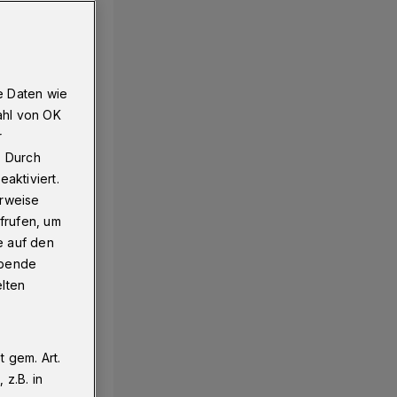
e Daten wie
ahl von OK
r
. Durch
aktiviert.
erweise
frufen, um
e auf den
ebende
elten
 gem. Art.
z.B. in