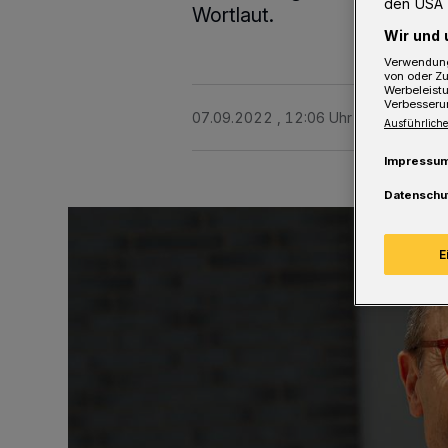
den USA 
Wortlaut.
Wir und 
Verwendung
von oder Zu
Werbeleist
Verbesseru
07.09.2022 , 12:06 Uhr
3 Minuten Le
Ausführliche
Impressu
Datenschu
E