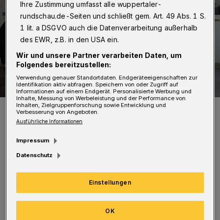
Ihre Zustimmung umfasst alle wuppertaler-
rundschau.de-Seiten und schließt gem. Art. 49 Abs. 1 S.
1 lit. a DSGVO auch die Datenverarbeitung außerhalb
des EWR, z.B. in den USA ein.
Wir und unsere Partner verarbeiten Daten, um
Folgendes bereitzustellen:
Verwendung genauer Standortdaten. Endgeräteeigenschaften zur
Identifikation aktiv abfragen. Speichern von oder Zugriff auf
Informationen auf einem Endgerät. Personalisierte Werbung und
Inhalte, Messung von Werbeleistung und der Performance von
Inhalten, Zielgruppenforschung sowie Entwicklung und
Arzu Çiçek (Mitte) ist die neue Beauftragte für Antidiskriminierung.
Verbesserung von Angeboten.
Foto: Stadt Wuppertal
Ausführliche Informationen
Impressum
Datenschutz
Fragen dazu beantwortet Nicole Wiemann
Einstellungen
(Projektleitung der BUGA in der Wuppertaler
Stadtverwaltung). Dr. Arzu Çiçek (städtische
OK