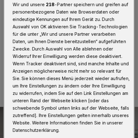
Antidiskriminierung
Wir und unsere
218
-Partner speichern und greifen auf
personenbezogene Daten wie Browserdaten oder
Wuppertal
·
Was ist der aktuelle Stand bei den
eindeutige Kennungen auf Ihrem Gerät zu. Durch
Planungen zur Bundesgartenschau 2031 – und wie
Auswahl von OK aktivieren Sie Tracking-Technologien
geht es mit der Bürgerbeteiligung weiter? Darum geht es
für die unter „Wir und unsere Partner verarbeiten
schwerpunktmäßig in der Sitzung des Beirats
Bürgerbeteiligung am Donnerstag (8. September 2022)
Daten, um Ihnen Dienste bereitzustellen“ aufgeführten
um 18 Uhr im Ratssaal im Rathaus Barmen (Johannes-
Zwecke. Durch Auswahl von Alle ablehnen oder
Rau-Platz 1)
Widerruf Ihrer Einwilligung werden diese deaktiviert.
Wenn Tracker deaktiviert sind, sind manche Inhalte und
Anzeigen möglicherweise nicht mehr so relevant für
Sie. Sie können dieses Menü jederzeit wieder aufrufen,
07.09.2022 , 11:00 Uhr
Eine Minute Lesezeit
um Ihre Einstellungen zu ändern oder Ihre Einwilligung
zu widerrufen, indem Sie auf den Link Einstellungen am
unteren Rand der Webseite klicken [oder das
schwebende Symbol unten links auf der Webseite, falls
zutreffend]. Ihre Einstellungen gelten innerhalb unseres
Website. Weitere Informationen finden Sie in unserer
Datenschutzerklärung.