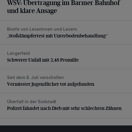
WSV: Übertragung im Barmer Bahnhof
und klare Ansage
Briefe von Leserinnen und Lesern
„Stoßdämpfertest mit Unterbodenbehandlung“
„Stoßdämpfertest mit Unterbodenbehandlung“
Langerfeld
Schwerer Unfall mit 2,48 Promille
Schwerer Unfall mit 2,48 Promille
Seit dem 8. Juli verschollen
Vermisster Jugendlicher tot aufgefunden
Vermisster Jugendlicher tot aufgefunden
Überfall in der Südstadt
Polizei fahndet nach Dieb mit sehr schlechten Zähnen
Polizei fahndet nach Dieb mit sehr schlechten Zähnen