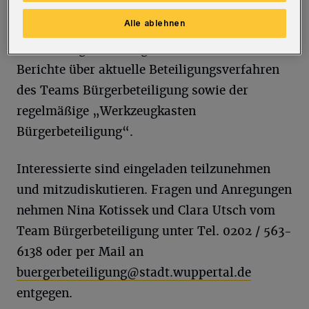
Beauftragte für Antidiskriminierung) stellt die
Alle ablehnen
geplante Antidiskriminierungs-Strategie vor.
Auf der Tagesordnung stehen außerdem
Berichte über aktuelle Beteiligungsverfahren
des Teams Bürgerbeteiligung sowie der
regelmäßige „Werkzeugkasten
Bürgerbeteiligung“.
Interessierte sind eingeladen teilzunehmen
und mitzudiskutieren. Fragen und Anregungen
nehmen Nina Kotissek und Clara Utsch vom
Team Bürgerbeteiligung unter Tel. 0202 / 563-
6138 oder per Mail an
buergerbeteiligung@stadt.wuppertal.de
entgegen.