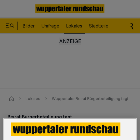
Bilder
Umfrage
Lokales
Stadtteile
Sport
Le
Lokales
Wuppertaler Beirat Bürgerbeteiligung tagt
Beirat Bürgerbeteiligung tagt
Bundesgartenschau und