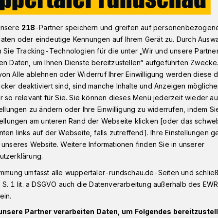
unsere
218
-Partner speichern und greifen auf personenbezogen
Wuppertal gegen Versiegelung von Naturraum​
aten oder eindeutige Kennungen auf Ihrem Gerät zu. Durch Ausw
n Sie Tracking-Technologien für die unter „Wir und unsere Partne
en Daten, um Ihnen Dienste bereitzustellen“ aufgeführten Zwecke
on Alle ablehnen oder Widerruf Ihrer Einwilligung werden diese de
chen
cker deaktiviert sind, sind manche Inhalte und Anzeigen möglich
nis gegen
r so relevant für Sie. Sie können dieses Menü jederzeit wieder au
tellungen zu ändern oder Ihre Einwilligung zu widerrufen, indem Si
g von Naturraum
stellungen am unteren Rand der Webseite klicken [oder das schw
ten links auf der Webseite, falls zutreffend]. Ihre Einstellungen g
 unseres Website. Weitere Informationen finden Sie in unserer
utzerklärung.
das „Handlungsprogramm Gewerbeflächen“
immung umfasst alle wuppertaler-rundschau.de-Seiten und schließt
m Wuppertaler Stadtrat, „Naturraum vor
 S. 1 lit. a DSGVO auch die Datenverarbeitung außerhalb des EWR, 
Gegen die aufgelisteten Flächen rege sich
ein.
nd Anwohnern, Naturschützerinnen und
en Bezirksvertretungen.
unsere Partner verarbeiten Daten, um Folgendes bereitzustell