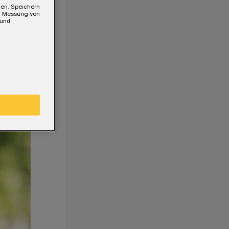
gen. Speichern
e, Messung von
 und