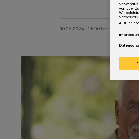
Verwendung
von oder Zu
Werbeleist
Verbesseru
Ausführliche
30.05.2024 , 15:00 Uhr
Eine Minute 
Impressu
Datenschu
E