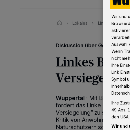
Wir und 
Lokales
Linkes Bündnis 
Browserd
aktiviere
verarbeit
Auswahl v
Diskussion über Gewerbeflä
Wenn Tra
Linkes Bünd
nicht meh
Ihre Eins
Versiegelun
Link Ein
Symbol un
innerhalb
Datensch
Wuppertal
·
Mit Blick auf 
Ihre Zust
fordert das Linke Bündnis i
49 Abs. 1
Versiegelung“ zu schützen. 
den USA 
Kritik von Anwohnerinnen u
Naturschützern sowie aus d
Wir und 