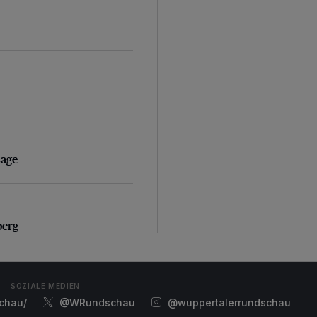
sage
sage
erg
berg
SOZIALE MEDIEN
chau/
@WRundschau
@wuppertalerrundschau