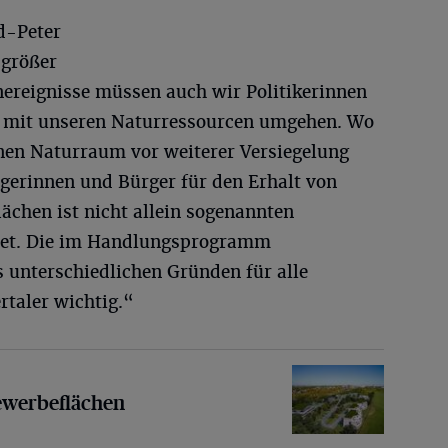
d-Peter
 größer
ereignisse müssen auch wir Politikerinnen
m mit unseren Naturressourcen umgehen. Wo
nen Naturraum vor weiterer Versiegelung
rgerinnen und Bürger für den Erhalt von
ächen ist nicht allein sogenannten
ldet. Die im Handlungsprogramm
 unterschiedlichen Gründen für alle
taler wichtig.“
flächen
ewerbeflächen