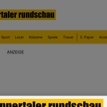
Sport
Leser
Kolumne
Spiele
Trauer
E-Paper
Anze