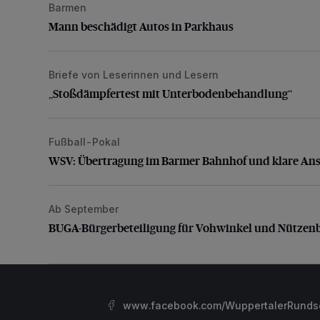
Barmen
Mann beschädigt Autos in Parkhaus
Mann beschädigt Autos in Parkhaus
Briefe von Leserinnen und Lesern
„Stoßdämpfertest mit Unterbodenbehandlung“
„Stoßdämpfertest mit Unterbodenbehandlung“
Fußball-Pokal
WSV: Übertragung im Barmer Bahnhof und klare An
WSV: Übertragung im Barmer Bahnhof und klare An
Ab September
BUGA-Bürgerbeteiligung für Vohwinkel und Nützenb
BUGA-Bürgerbeteiligung für Vohwinkel und Nützen
www.facebook.com/WuppertalerRunds