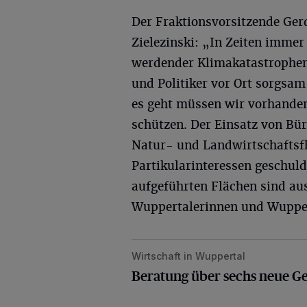
Der Fraktionsvorsitzende Ger
Zielezinski: „In Zeiten immer
werdender Klimakatastrophen
und Politiker vor Ort sorgsa
es geht müssen wir vorhande
schützen. Der Einsatz von Bü
Natur- und Landwirtschaftsfl
Partikularinteressen geschu
aufgeführten Flächen sind aus
Wuppertalerinnen und Wupper
Wirtschaft in Wuppertal
Beratung über sechs neue Gewerbe
Beratung über sechs neue G