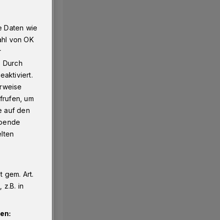
e Daten wie
ahl von OK
r
. Durch
aktiviert.
erweise
frufen, um
e auf den
ebende
elten
 gem. Art.
z.B. in
en: