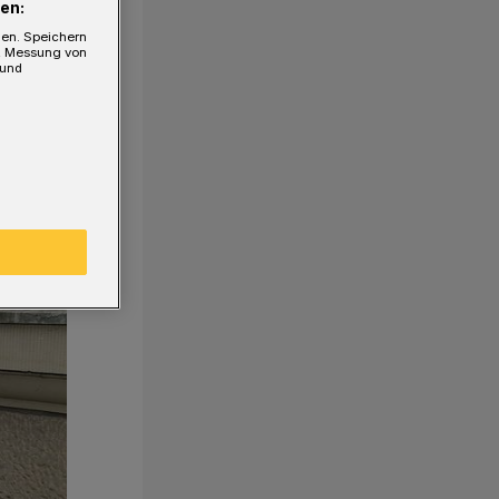
en:
gen. Speichern
e, Messung von
 und