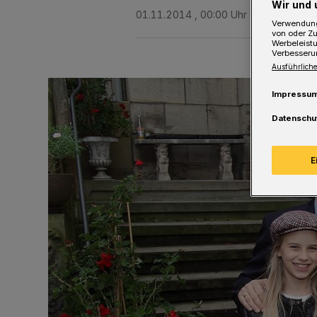
Wir und 
01.11.2014 , 00:00 Uhr
Eine Minute 
Verwendung
von oder Zu
Werbeleist
Verbesseru
Ausführliche
Impressu
Datenschu
E