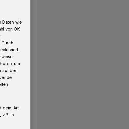
e Daten wie
ahl von OK
r
. Durch
aktiviert.
erweise
frufen, um
e auf den
ebende
elten
 gem. Art.
z.B. in