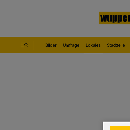
Bilder
Umfrage
Lokales
Stadtteile