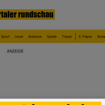
Sport
Leser
Kolumne
Spiele
Trauer
E-Paper
Anze