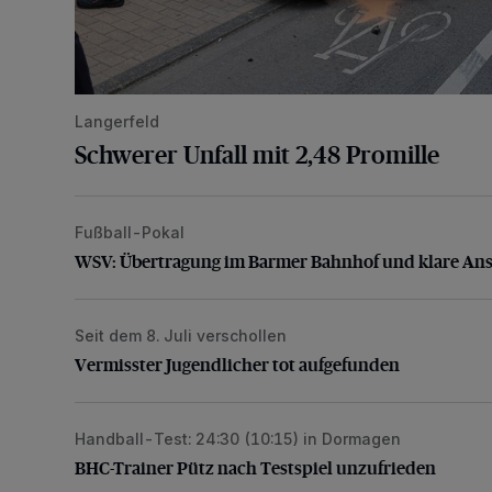
Langerfeld
Schwerer Unfall mit 2,48 Promille
Fußball-Pokal
WSV: Übertragung im Barmer Bahnhof und klare An
WSV: Übertragung im Barmer Bahnhof und klare An
Seit dem 8. Juli verschollen
Vermisster Jugendlicher tot aufgefunden
Vermisster Jugendlicher tot aufgefunden
Handball-Test: 24:30 (10:15) in Dormagen
BHC-Trainer Pütz nach Testspiel unzufrieden
BHC-Trainer Pütz nach Testspiel unzufrieden