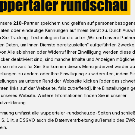
unsere
218
-Partner speichern und greifen auf personenbezogen
er Viertel geschrumpft
aten oder eindeutige Kennungen auf Ihrem Gerät zu. Durch Ausw
n Sie Tracking-Technologien für die unter „Wir und unsere Partne
en Daten, um Ihnen Dienste bereitzustellen“ aufgeführten Zwecke
riller Viertel
on Alle ablehnen oder Widerruf Ihrer Einwilligung werden diese de
cker deaktiviert sind, sind manche Inhalte und Anzeigen möglich
r so relevant für Sie. Sie können dieses Menü jederzeit wieder au
tellungen zu ändern oder Ihre Einwilligung zu widerrufen, indem Si
stellungen am unteren Rand der Webseite klicken [oder das schw
ten links auf der Webseite, falls zutreffend]. Ihre Einstellungen g
Pädagogen mögen manche Schüler
 unseres Website. Weitere Informationen finden Sie in unserer
ie wird das jetzt wahr — und gedreht wird
utzerklärung.
immung umfasst alle wuppertaler-rundschau.de-Seiten und schließt
 S. 1 lit. a DSGVO auch die Datenverarbeitung außerhalb des EWR, 
ein.