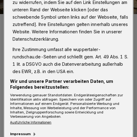
zu widerrufen, indem Sie auf den Link Einstellungen am
unteren Rand der Webseite klicken [oder das
schwebende Symbol unten links auf der Webseite, falls
Das neue Restaurant: Ein Schmuckstück direkt neben dem
zutreffend]. Ihre Einstellungen gelten innerhalb unseres
Elefantengehege. Dazu passend hatte Elefantendame "Sweni" zur
Eröffnung eigens ein Gemälde (Bildmitte) erstellt.
Website. Weitere Informationen finden Sie in unserer
Foto: Barbara Scheer
Datenschutzerklärung.
Ihre Zustimmung umfasst alle wuppertaler-
rundschau.de-Seiten und schließt gem. Art. 49 Abs. 1 S.
1 lit. a DSGVO auch die Datenverarbeitung außerhalb
des EWR, z.B. in den USA ein.
Von Sabina Bartholomä
Wir und unsere Partner verarbeiten Daten, um
Folgendes bereitzustellen:
"Jetzt habt ihr eure eigene Kneipe, in der wir
Verwendung genauer Standortdaten. Endgeräteeigenschaften zur
Identifikation aktiv abfragen. Speichern von oder Zugriff auf
uns immer treffen können" — mit diesen
Informationen auf einem Endgerät. Personalisierte Werbung und
Inhalte, Messung von Werbeleistung und der Performance von
Worten begrüßte OB Peter Jung das Pfleger-
Inhalten, Zielgruppenforschung sowie Entwicklung und
Verbesserung von Angeboten.
Team des Elefantenhauses bei der Eröffnung
Ausführliche Informationen
der neuen Zoo-Gastronomie. Damit hatte Jung
Impressum