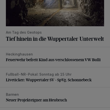
Am Tag des Geotops
Tief hinein in die Wuppertaler Unterwelt
Heckinghausen
Feuerwehr befreit Kind aus verschlossenem VW Bulli
Feuerwehr befreit Kind aus verschlossenem VW Bulli
Fußball-NR-Pokal: Sonntag ab 15 Uhr
Liveticker: Wuppertaler SV – SpVg. Schonnebeck
Liveticker: Wuppertaler SV – SpVg. Schonnebeck
Barmen
Neuer Projekteigner am Heubruch
Neuer Projekteigner am Heubruch