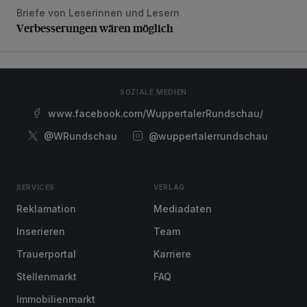
Briefe von Leserinnen und Lesern
Verbesserungen wären möglich
Verbesserungen wären möglich
SOZIALE MEDIEN
www.facebook.com/WuppertalerRundschau/
@WRundschau
@wuppertalerrundschau
SERVICES
VERLAG
Reklamation
Mediadaten
Inserieren
Team
Trauerportal
Karriere
Stellenmarkt
FAQ
Immobilienmarkt