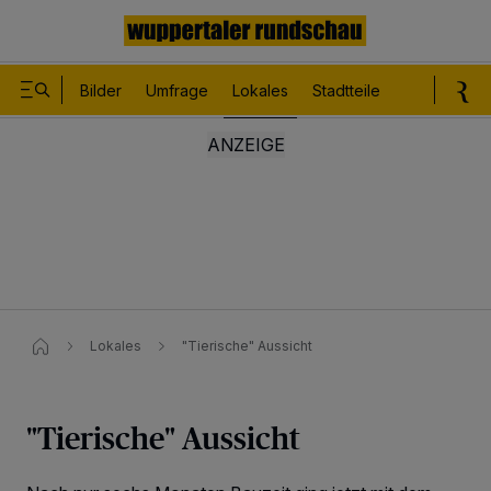
Bilder
Umfrage
Lokales
Stadtteile
Sport
Le
Lokales
"Tierische" Aussicht
"Tierische" Aussicht