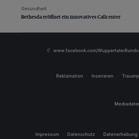
Gesundheit
Bethesda eröffnet ein innovatives Callcenter
Bethesda eröffnet ein innovatives Callcenter
www.facebook.com/WuppertalerRunds
Reklamation
Inserieren
Trauerp
Mediadate
Impressum
Datenschutz
Datenerhebung