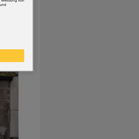
e, Messung von
 und