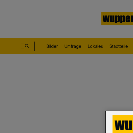
Bilder
Umfrage
Lokales
Stadtteile