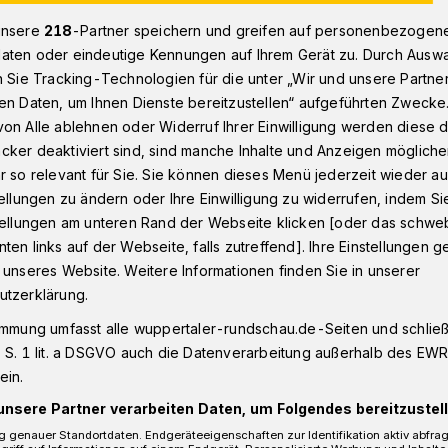
unsere
218
-Partner speichern und greifen auf personenbezogen
aten oder eindeutige Kennungen auf Ihrem Gerät zu. Durch Ausw
n Sie Tracking-Technologien für die unter „Wir und unsere Partne
7-Brücke
en Daten, um Ihnen Dienste bereitzustellen“ aufgeführten Zwecke
on Alle ablehnen oder Widerruf Ihrer Einwilligung werden diese de
cker deaktiviert sind, sind manche Inhalte und Anzeigen möglich
e B7-Brücke
r so relevant für Sie. Sie können dieses Menü jederzeit wieder au
tellungen zu ändern oder Ihre Einwilligung zu widerrufen, indem Si
stellungen am unteren Rand der Webseite klicken [oder das schw
ten links auf der Webseite, falls zutreffend]. Ihre Einstellungen g
an" — so Projektleiter Udo Lauersdorf zum
 unseres Website. Weitere Informationen finden Sie in unserer
r Döppersberg-Kommission. Bei den Erd-
utzerklärung.
s nach Plan. So soll noch dieses Jahr die
immung umfasst alle wuppertaler-rundschau.de-Seiten und schließt
e B7-Brücke über der Südstraße
 S. 1 lit. a DSGVO auch die Datenverarbeitung außerhalb des EWR, 
zu ersetzen.
ein.
unsere Partner verarbeiten Daten, um Folgendes bereitzustell
 genauer Standortdaten. Endgeräteeigenschaften zur Identifikation aktiv abfra