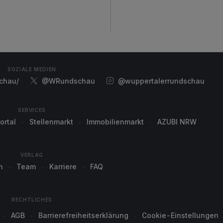
SOZIALE MEDIEN
chau/
@WRundschau
@wuppertalerrundschau
SERVICES
ortal
Stellenmarkt
Immobilienmarkt
AZUBI NRW
VERLAG
n
Team
Karriere
FAQ
RECHTLICHES
AGB
Barrierefreiheitserklärung
Cookie-Einstellungen