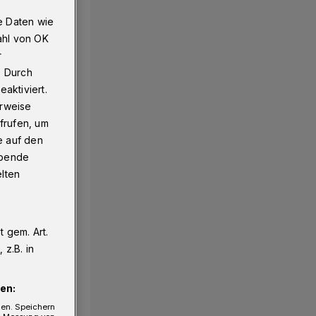
e Daten wie
ahl von OK
r
. Durch
aktiviert.
erweise
frufen, um
e auf den
ebende
elten
 gem. Art.
z.B. in
en:
gen. Speichern