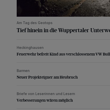
Am Tag des Geotops
Tief hinein in die Wuppertaler Unterwe
Heckinghausen
Feuerwehr befreit Kind aus verschlossenem VW Bulli
Feuerwehr befreit Kind aus verschlossenem VW Bull
Barmen
Neuer Projekteigner am Heubruch
Neuer Projekteigner am Heubruch
Briefe von Leserinnen und Lesern
Verbesserungen wären möglich
Verbesserungen wären möglich