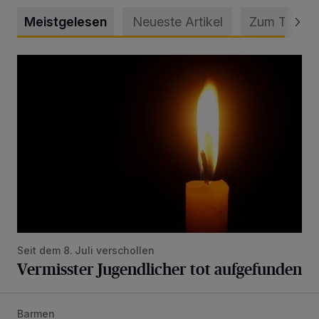
Meistgelesen
Neueste Artikel
Zum Thema
Vermisster Jugendlicher tot aufgefunden
Seit dem 8. Juli verschollen
Vermisster Jugendlicher tot aufgefunden
Barmen
Mann beschädigt Autos in Parkhaus