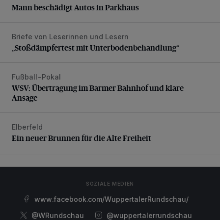
Mann beschädigt Autos in Parkhaus
Briefe von Leserinnen und Lesern
„Stoßdämpfertest mit Unterbodenbehandlung“
„Stoßdämpfertest mit Unterbodenbehandlung“
Fußball-Pokal
WSV: Übertragung im Barmer Bahnhof und klare Ansage
WSV: Übertragung im Barmer Bahnhof und klare
Ansage
Elberfeld
Ein neuer Brunnen für die Alte Freiheit
Ein neuer Brunnen für die Alte Freiheit
SOZIALE MEDIEN
www.facebook.com/WuppertalerRundschau/
@WRundschau
@wuppertalerrundschau