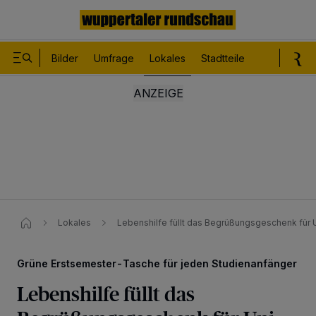
Bilder
Umfrage
Lokales
Stadtteile
Sport
Le
Lokales
Lebenshilfe füllt das Begrüßungsgeschenk für U
Grüne Erstsemester-Tasche für jeden Studienanfänger
Lebenshilfe füllt das