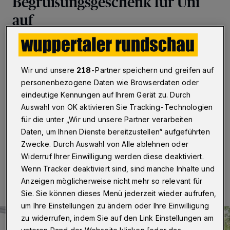
Begrüßungsgeschenk für Uni
auf
Wuppertal
·
Das Abitur ist geschafft. Jetzt beginnen
am 1. Oktober rund 4000 Studenten im ersten
Semester an der Bergischen Universität Wuppertal ihr
Wir und unsere
218
-Partner speichern und greifen auf
Studium. Zum Start überreicht die Hochschule jedem
personenbezogene Daten wie Browserdaten oder
Studenten eine Erstsemestertasche mit Dingen, die man
eindeutige Kennungen auf Ihrem Gerät zu. Durch
für das Studium gebrauchen kann, zum Beispiel
Kugelschreiber, Collegeblöcke, Infomaterial oder
Auswahl von OK aktivieren Sie Tracking-Technologien
Textmarker.
für die unter „Wir und unsere Partner verarbeiten
Daten, um Ihnen Dienste bereitzustellen“ aufgeführten
Zwecke. Durch Auswahl von Alle ablehnen oder
Widerruf Ihrer Einwilligung werden diese deaktiviert.
20.09.2018 , 11:52 Uhr
Eine Minute Lesezeit
Wenn Tracker deaktiviert sind, sind manche Inhalte und
Anzeigen möglicherweise nicht mehr so relevant für
Sie. Sie können dieses Menü jederzeit wieder aufrufen,
um Ihre Einstellungen zu ändern oder Ihre Einwilligung
zu widerrufen, indem Sie auf den Link Einstellungen am