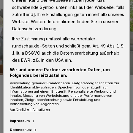
unteren Rand der Webseite klicken [oder das
schwebende Symbol unten links auf der Webseite, falls
zutreffend]. Ihre Einstellungen gelten innerhalb unseres
Website. Weitere Informationen finden Sie in unserer
Datenschutzerklärung.
Ihre Zustimmung umfasst alle wuppertaler-
rundschau.de-Seiten und schließt gem. Art. 49 Abs. 1 S.
1 lit. a DSGVO auch die Datenverarbeitung außerhalb
des EWR, z.B. in den USA ein.
Wir und unsere Partner verarbeiten Daten, um
Folgendes bereitzustellen:
Lebenshilfe-Mitarbeiter Maurizio D`Angelo zeigt dem Rektor der
Verwendung genauer Standortdaten. Endgeräteeigenschaften zur
Bergischen Universität Dr. Dr. Lambert Koch die Umhängetaschen
Identifikation aktiv abfragen. Speichern von oder Zugriff auf
für die Studienanfänger.
Informationen auf einem Endgerät. Personalisierte Werbung und
Inhalte, Messung von Werbeleistung und der Performance von
Foto: Lebenshilfe
Inhalten, Zielgruppenforschung sowie Entwicklung und
Verbesserung von Angeboten.
Ausführliche Informationen
Impressum
Datenschutz