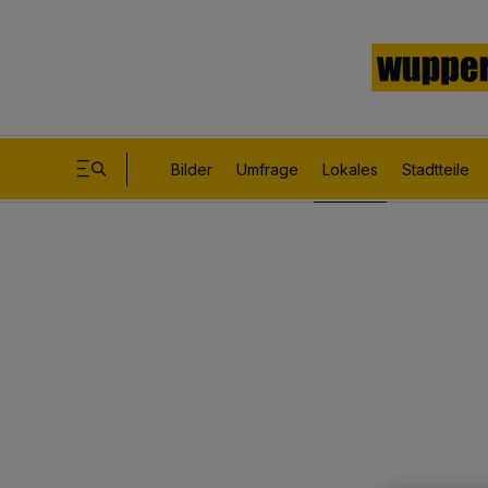
Bilder
Umfrage
Lokales
Stadtteile