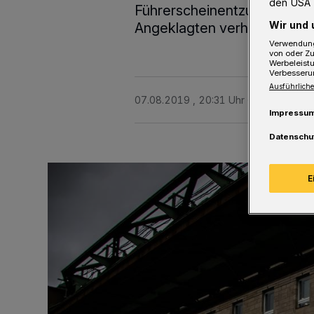
den USA 
Führerscheinentzug verurtei
Wir und 
Angeklagten verhandelt.
Verwendung
von oder Zu
Werbeleist
Verbesseru
Ausführliche
07.08.2019 , 20:31 Uhr
3 Minuten Le
Impressu
Datenschu
E