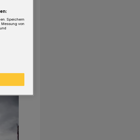
en:
gen. Speichern
e, Messung von
 und