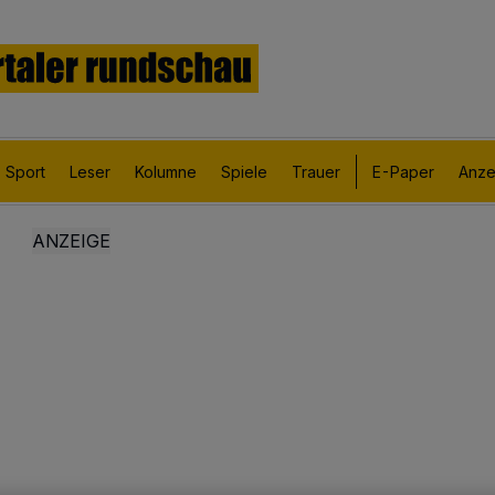
Sport
Leser
Kolumne
Spiele
Trauer
E-Paper
Anze