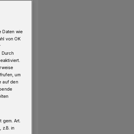
e Daten wie
ahl von OK
r
. Durch
aktiviert.
erweise
frufen, um
e auf den
ebende
elten
 gem. Art.
z.B. in