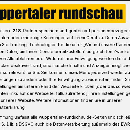
ertal: Strafe nach motorisiertem Duell verkürzt
unsere
218
-Partner speichern und greifen auf personenbezogen
aten oder eindeutige Kennungen auf Ihrem Gerät zu. Durch Ausw
n Sie Tracking-Technologien für die unter „Wir und unsere Partne
en Daten, um Ihnen Dienste bereitzustellen“ aufgeführten Zwecke
 Duell auf der B7:
on Alle ablehnen oder Widerruf Ihrer Einwilligung werden diese de
cker deaktiviert sind, sind manche Inhalte und Anzeigen möglich
nentzug verkürzt
r so relevant für Sie. Sie können dieses Menü jederzeit wieder au
tellungen zu ändern oder Ihre Einwilligung zu widerrufen, indem Si
stellungen am unteren Rand der Webseite klicken [oder das schw
ten links auf der Webseite, falls zutreffend]. Ihre Einstellungen g
r Wuppertaler hatte sich wegen eines
 unseres Website. Weitere Informationen finden Sie in unserer
em Landgericht zu verantworten. Im
utzerklärung.
er Friedrich-Engels-Allee in ein
immung umfasst alle wuppertaler-rundschau.de-Seiten und schließt
elt gewesen sein. Das Amtsgericht hatte
 S. 1 lit. a DSGVO auch die Datenverarbeitung außerhalb des EWR, 
afe von 1.350 Euro und 10 Monaten