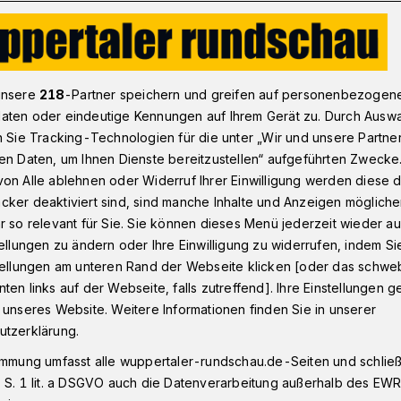
nach langer Drogengeschichte
unsere
218
-Partner speichern und greifen auf personenbezogen
aten oder eindeutige Kennungen auf Ihrem Gerät zu. Durch Ausw
n Sie Tracking-Technologien für die unter „Wir und unsere Partne
en Daten, um Ihnen Dienste bereitzustellen“ aufgeführten Zwecke
ss nach langer
on Alle ablehnen oder Widerruf Ihrer Einwilligung werden diese de
cker deaktiviert sind, sind manche Inhalte und Anzeigen möglich
ichte
r so relevant für Sie. Sie können dieses Menü jederzeit wieder au
tellungen zu ändern oder Ihre Einwilligung zu widerrufen, indem Si
stellungen am unteren Rand der Webseite klicken [oder das schw
ten links auf der Webseite, falls zutreffend]. Ihre Einstellungen g
or dem Wuppertaler Amtsgericht wurde
 unseres Website. Weitere Informationen finden Sie in unserer
verkusener verhandelt, der seine von ihm
utzerklärung.
n Wuppertal bei mehreren Gelegenheiten
immung umfasst alle wuppertaler-rundschau.de-Seiten und schließt
bt hatte. Er brauchte Geld für seinen
 S. 1 lit. a DSGVO auch die Datenverarbeitung außerhalb des EWR, 