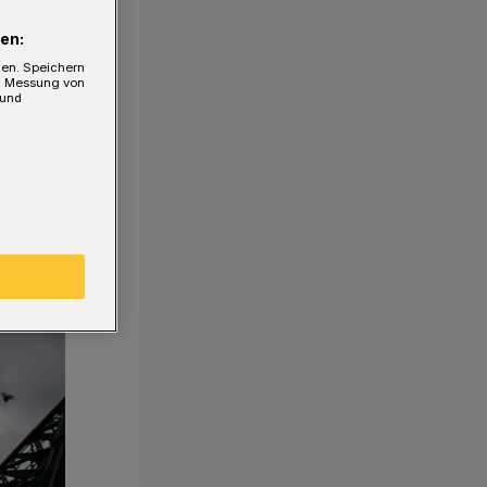
en:
gen. Speichern
e, Messung von
 und