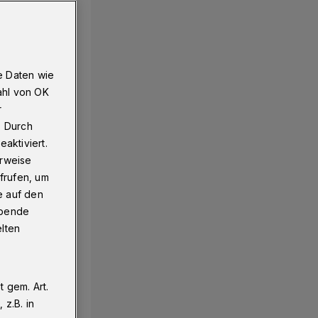
e Daten wie
ahl von OK
r
. Durch
aktiviert.
erweise
frufen, um
e auf den
ebende
elten
 gem. Art.
z.B. in