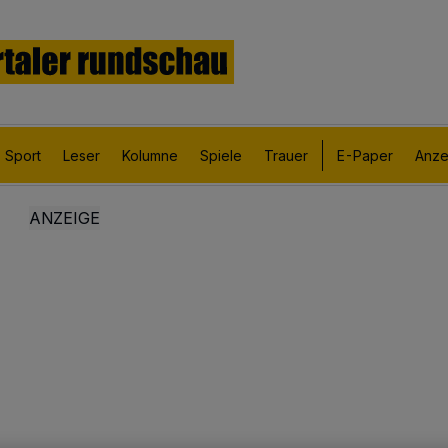
Sport
Leser
Kolumne
Spiele
Trauer
E-Paper
Anze