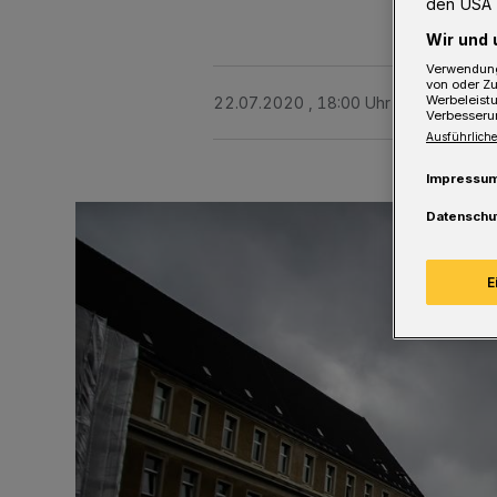
den USA 
Wir und 
Verwendung
von oder Zu
Werbeleist
22.07.2020 , 18:00 Uhr
2 Minuten Le
Verbesseru
Ausführliche
Impressu
Datenschu
E