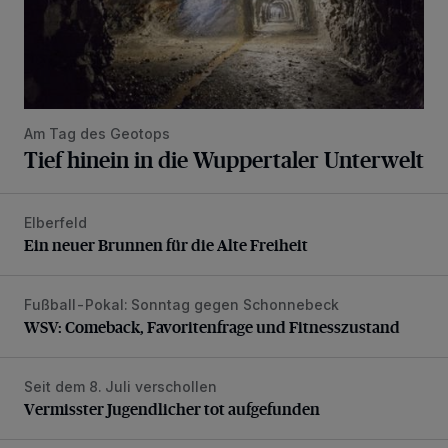
Am Tag des Geotops
Tief hinein in die Wuppertaler Unterwelt
Elberfeld
Ein neuer Brunnen für die Alte Freiheit
Ein neuer Brunnen für die Alte Freiheit
Fußball-Pokal: Sonntag gegen Schonnebeck
WSV: Comeback, Favoritenfrage und Fitnesszustand
WSV: Comeback, Favoritenfrage und Fitnesszustand
Seit dem 8. Juli verschollen
Vermisster Jugendlicher tot aufgefunden
Vermisster Jugendlicher tot aufgefunden