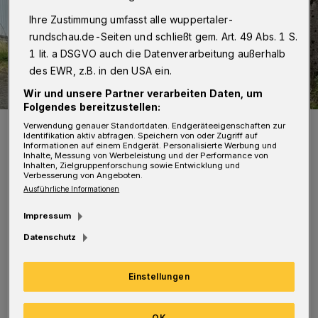
Ihre Zustimmung umfasst alle wuppertaler-
rundschau.de-Seiten und schließt gem. Art. 49 Abs. 1 S.
1 lit. a DSGVO auch die Datenverarbeitung außerhalb
des EWR, z.B. in den USA ein.
Wir und unsere Partner verarbeiten Daten, um
Folgendes bereitzustellen:
Von li.: Maik Gehrmann, Asal Tayouri, Katrin Heiderhoff, Tarkan Aslan,
Verwendung genauer Standortdaten. Endgeräteeigenschaften zur
Kadir Yigit, Dominik Spanke, Maurice Tschense und Adris Kalonji.
Identifikation aktiv abfragen. Speichern von oder Zugriff auf
Informationen auf einem Endgerät. Personalisierte Werbung und
Foto: Julia Kraft
Inhalte, Messung von Werbeleistung und der Performance von
Inhalten, Zielgruppenforschung sowie Entwicklung und
Verbesserung von Angeboten.
Ausführliche Informationen
Impressum
Datenschutz
Anlass ist der bundesweite Aktionstag
„Schichtwechsel“, der Einblicke in die jeweils
Einstellungen
andere Arbeitswelt ermöglichen, Begegnungen
auf Augenhöhe schaffen und Barrieren
OK