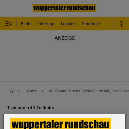
Bilder
Umfrage
Lokales
Stadtteile
Sport
Le
Lokales
KNIPEX und Troxler-Werkstätten mit „Schichtwe
Tradition trifft Teilhabe
KNIPEX und Troxler-