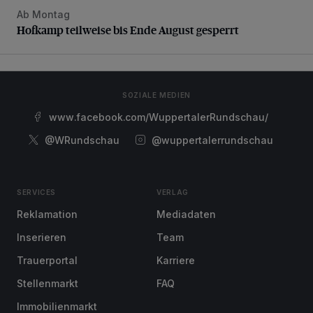
Ab Montag
Hofkamp teilweise bis Ende August gesperrt
Hofkamp teilweise bis Ende August gesperrt
SOZIALE MEDIEN
www.facebook.com/WuppertalerRundschau/
@WRundschau
@wuppertalerrundschau
SERVICES
VERLAG
Reklamation
Mediadaten
Inserieren
Team
Trauerportal
Karriere
Stellenmarkt
FAQ
Immobilienmarkt