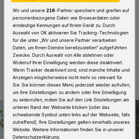
Werkstätten mit
„Schichtwechsel“
Wir und unsere
218
-Partner speichern und greifen auf
personenbezogene Daten wie Browserdaten oder
eindeutige Kennungen auf Ihrem Gerät zu. Durch
Wuppertal
·
Mitarbeiterinnen und Mitarbeiter lokaler
Auswahl von OK aktivieren Sie Tracking-Technologien
Unternehmen sowie Beschäftigte der Troxler-
Werkstätten tauschen am Donnerstag (25. September
für die unter „Wir und unsere Partner verarbeiten
2025) für einen Tag die Arbeitsplätze.
Daten, um Ihnen Dienste bereitzustellen“ aufgeführten
Zwecke. Durch Auswahl von Alle ablehnen oder
Widerruf Ihrer Einwilligung werden diese deaktiviert.
Wenn Tracker deaktiviert sind, sind manche Inhalte und
25.09.2025 , 11:00 Uhr
Eine Minute Lesezeit
Anzeigen möglicherweise nicht mehr so relevant für
Sie. Sie können dieses Menü jederzeit wieder aufrufen,
um Ihre Einstellungen zu ändern oder Ihre Einwilligung
zu widerrufen, indem Sie auf den Link Einstellungen am
unteren Rand der Webseite klicken [oder das
schwebende Symbol unten links auf der Webseite, falls
zutreffend]. Ihre Einstellungen gelten innerhalb unseres
Website. Weitere Informationen finden Sie in unserer
Datenschutzerklärung.