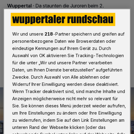
Wuppertal
·
Da staunten die Juroren beim 2.
Wuppertaler Fotopreis nicht schlecht, als sie den
Zeitpunkt dieser Gewinner-Aufnahme erfuhren. Denn
wer meint, der Frost habe hier eine leichte Eisschicht
auf das Baugelände am Döppersberg gezaubert, irrt
Wir und unsere
218
-Partner speichern und greifen auf
gewaltig.
personenbezogene Daten wie Browserdaten oder
eindeutige Kennungen auf Ihrem Gerät zu. Durch
Auswahl von OK aktivieren Sie Tracking-Technologien
25.12.2016 , 13:00 Uhr
Eine Minute Lesezeit
für die unter „Wir und unsere Partner verarbeiten
Daten, um Ihnen Dienste bereitzustellen“ aufgeführten
Zwecke. Durch Auswahl von Alle ablehnen oder
Widerruf Ihrer Einwilligung werden diese deaktiviert.
Wenn Tracker deaktiviert sind, sind manche Inhalte und
Anzeigen möglicherweise nicht mehr so relevant für
Sie. Sie können dieses Menü jederzeit wieder aufrufen,
um Ihre Einstellungen zu ändern oder Ihre Einwilligung
zu widerrufen, indem Sie auf den Link Einstellungen am
unteren Rand der Webseite klicken [oder das