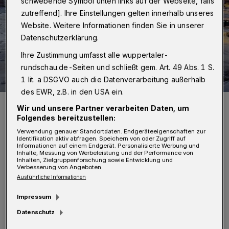
schwebende Symbol unten links auf der Webseite, falls
zutreffend]. Ihre Einstellungen gelten innerhalb unseres
Website. Weitere Informationen finden Sie in unserer
Datenschutzerklärung.
Ihre Zustimmung umfasst alle wuppertaler-
rundschau.de-Seiten und schließt gem. Art. 49 Abs. 1 S.
1 lit. a DSGVO auch die Datenverarbeitung außerhalb
des EWR, z.B. in den USA ein.
Die preisgekrönte Aufnahme vom Döppersberg.
Wir und unsere Partner verarbeiten Daten, um
Foto: Branislav Matanovic
Folgendes bereitzustellen:
Verwendung genauer Standortdaten. Endgeräteeigenschaften zur
Identifikation aktiv abfragen. Speichern von oder Zugriff auf
Informationen auf einem Endgerät. Personalisierte Werbung und
Inhalte, Messung von Werbeleistung und der Performance von
Inhalten, Zielgruppenforschung sowie Entwicklung und
Verbesserung von Angeboten.
Ausführliche Informationen
Das wurde aber erst deutlich, als Branislav
Matanovic bei der Gewinnübergabe erklärte,
Impressum
dieses Bild habe er an einem lauen Mai-
Datenschutz
Morgen geschossen, als er seine Frau vom