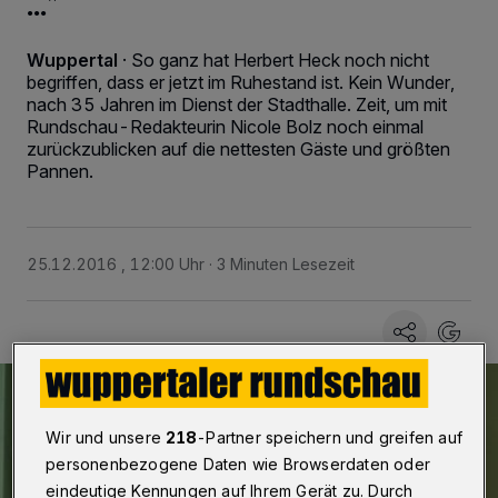
..."
Wuppertal
·
So ganz hat Herbert Heck noch nicht
begriffen, dass er jetzt im Ruhestand ist. Kein Wunder,
nach 35 Jahren im Dienst der Stadthalle. Zeit, um mit
Rundschau-Redakteurin Nicole Bolz noch einmal
zurückzublicken auf die nettesten Gäste und größten
Pannen.
25.12.2016 , 12:00 Uhr
3 Minuten Lesezeit
Wir und unsere
218
-Partner speichern und greifen auf
personenbezogene Daten wie Browserdaten oder
eindeutige Kennungen auf Ihrem Gerät zu. Durch