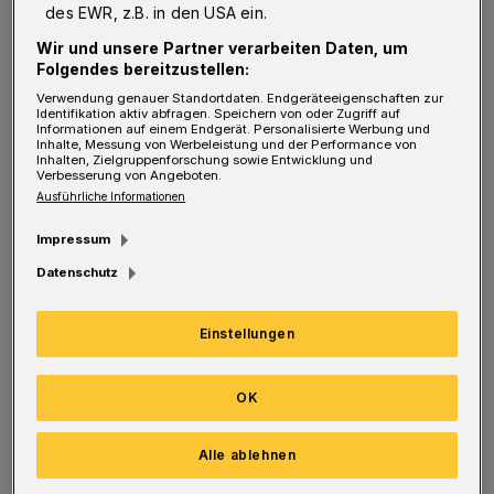
des EWR, z.B. in den USA ein.
Ausbildung habe ich nämlich am 1. Dezember
Wir und unsere Partner verarbeiten Daten, um
1966 im Alter von 15 Jahren begonnen.
Folgendes bereitzustellen:
Verwendung genauer Standortdaten. Endgeräteeigenschaften zur
Rundschau: Dann sind Sie wohl eine treue Seele.
Identifikation aktiv abfragen. Speichern von oder Zugriff auf
Informationen auf einem Endgerät. Personalisierte Werbung und
Oder war der Job so spannend?
Inhalte, Messung von Werbeleistung und der Performance von
Inhalten, Zielgruppenforschung sowie Entwicklung und
Verbesserung von Angeboten.
Ausführliche Informationen
Heck:
Beides. Ich bin immerhin auch seit 40
Jahren verheiratet (lacht). Aber ich bin schon
Impressum
sehr froh, dass ich 1981 die Chance bekam, in
Datenschutz
die Hausverwaltung zu wechseln, wozu auch
Einstellungen
die Stadthalle gehörte. Als das Haus von 1991
bis 1995 umgebaut wurde, war ich mit den
OK
Planungen beschäftigt und wurde Anfang 1997
mit der Umwandlung in die GmbH sozusagen
Alle ablehnen
Mädchen für alles. Ich hab' die Kontakte zu