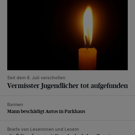
Seit dem 8. Juli verschollen
Vermisster Jugendlicher tot aufgefunden
Barmen
Mann beschädigt Autos in Parkhaus
Mann beschädigt Autos in Parkhaus
Briefe von Leserinnen und Lesern
„Stoßdämpfertest mit Unterbodenbehandlung“