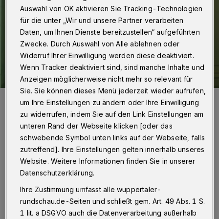
Auswahl von OK aktivieren Sie Tracking-Technologien
für die unter „Wir und unsere Partner verarbeiten
Daten, um Ihnen Dienste bereitzustellen“ aufgeführten
Zwecke. Durch Auswahl von Alle ablehnen oder
Widerruf Ihrer Einwilligung werden diese deaktiviert.
Wenn Tracker deaktiviert sind, sind manche Inhalte und
Anzeigen möglicherweise nicht mehr so relevant für
Sie. Sie können dieses Menü jederzeit wieder aufrufen,
Foto: Bettina Osswald
um Ihre Einstellungen zu ändern oder Ihre Einwilligung
zu widerrufen, indem Sie auf den Link Einstellungen am
unteren Rand der Webseite klicken [oder das
schwebende Symbol unten links auf der Webseite, falls
zutreffend]. Ihre Einstellungen gelten innerhalb unseres
R
undschau: 35 Jahre bei der Stadthalle — das
Website. Weitere Informationen finden Sie in unserer
ist aber eine ganz schön lange Zeit ...
Datenschutzerklärung.
Ihre Zustimmung umfasst alle wuppertaler-
Heck:
Stimmt, dabei bin ich insgesamt sogar
rundschau.de-Seiten und schließt gem. Art. 49 Abs. 1 S.
schon seit 50 Jahren bei der Stadt. Meine
1 lit. a DSGVO auch die Datenverarbeitung außerhalb