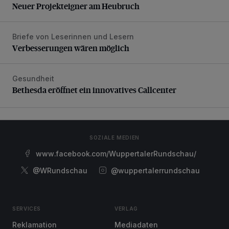
Neuer Projekteigner am Heubruch
Briefe von Leserinnen und Lesern
Verbesserungen wären möglich
Verbesserungen wären möglich
Gesundheit
Bethesda eröffnet ein innovatives Callcenter
Bethesda eröffnet ein innovatives Callcenter
SOZIALE MEDIEN
www.facebook.com/WuppertalerRundschau/
@WRundschau
@wuppertalerrundschau
SERVICES
VERLAG
Reklamation
Mediadaten