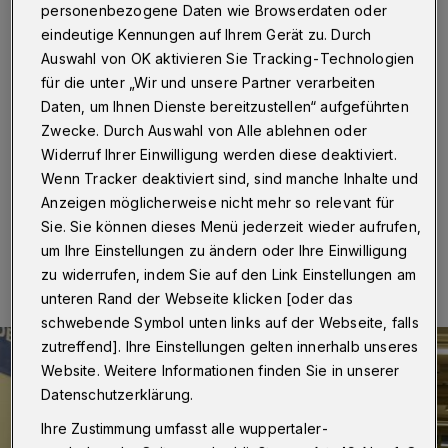
Jugendeinrichtungen
personenbezogene Daten wie Browserdaten oder
eindeutige Kennungen auf Ihrem Gerät zu. Durch
Wuppertal
·
Die Wuppertaler Jugendräte haben in den
Auswahl von OK aktivieren Sie Tracking-Technologien
vergangenen Monaten für Kinder- und
für die unter „Wir und unsere Partner verarbeiten
Jugendeinrichtungen Rollstuhlrampen für einstufige
Daten, um Ihnen Dienste bereitzustellen“ aufgeführten
Hindernisse aus gespendeten Legosteinen gebaut,
Zwecke. Durch Auswahl von Alle ablehnen oder
damit auch beeinträchtigte Menschen einen
barrierefreien Zugang haben.
Widerruf Ihrer Einwilligung werden diese deaktiviert.
Wenn Tracker deaktiviert sind, sind manche Inhalte und
Anzeigen möglicherweise nicht mehr so relevant für
Sie. Sie können dieses Menü jederzeit wieder aufrufen,
24.11.2020 , 14:30 Uhr
Eine Minute Lesezeit
um Ihre Einstellungen zu ändern oder Ihre Einwilligung
zu widerrufen, indem Sie auf den Link Einstellungen am
unteren Rand der Webseite klicken [oder das
schwebende Symbol unten links auf der Webseite, falls
zutreffend]. Ihre Einstellungen gelten innerhalb unseres
Website. Weitere Informationen finden Sie in unserer
Datenschutzerklärung.
Ihre Zustimmung umfasst alle wuppertaler-