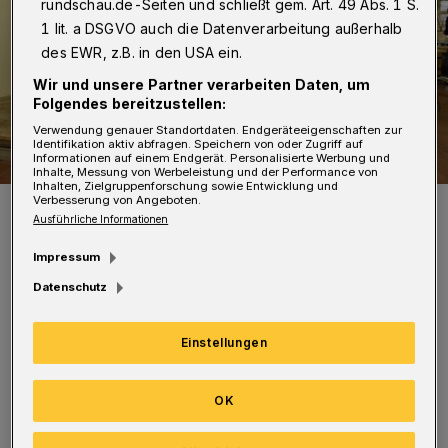
rundschau.de-Seiten und schließt gem. Art. 49 Abs. 1 S.
1 lit. a DSGVO auch die Datenverarbeitung außerhalb
des EWR, z.B. in den USA ein.
Wir und unsere Partner verarbeiten Daten, um
Folgendes bereitzustellen:
Verwendung genauer Standortdaten. Endgeräteeigenschaften zur
Identifikation aktiv abfragen. Speichern von oder Zugriff auf
Informationen auf einem Endgerät. Personalisierte Werbung und
Inhalte, Messung von Werbeleistung und der Performance von
Inhalten, Zielgruppenforschung sowie Entwicklung und
Verbesserung von Angeboten.
Dank der Rampe aus Legosteinen ist die Kante kein Hindernis mehr.
Ausführliche Informationen
Foto: Wuppertaler Rundschau/Simone Bahrmann
Impressum
Datenschutz
Einstellungen
Die vier Einrichtungen, die jetzt eine
Legorampe bekommen, sind der
OK
Kinderschutzbund Wuppertal, das Kultur-
Kinder-Café in Barmen, das Jugendzentrum