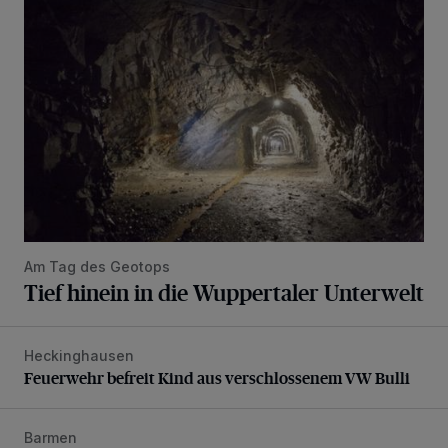
Tief hinein in die Wuppertaler Unterwelt
Am Tag des Geotops
Tief hinein in die Wuppertaler Unterwelt
Heckinghausen
Feuerwehr befreit Kind aus verschlossenem VW Bulli
Feuerwehr befreit Kind aus verschlossenem VW Bulli
Barmen
Neuer Projekteigner am Heubruch