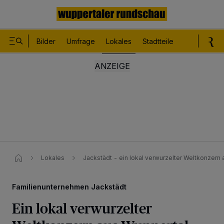
Bilder
Umfrage
Lokales
Stadtteile
Sport
Le
Lokales
Jackstädt - ein lokal verwurzelter Weltkonzern
Familienunternehmen Jackstädt
Ein lokal verwurzelter