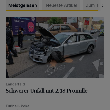
Meistgelesen
Neueste Artikel
Zum Thema
Schwerer Unfall mit 2,48 Promille
Langerfeld
Schwerer Unfall mit 2,48 Promille
Fußball-Pokal
WSV: Übertragung im Barmer Bahnhof und klare Ansage