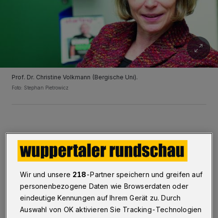
Prof. Dr. Christine Volkmann (Bergische Uni).
Foto: Stephan Pietrowicz
Von Uwe Blass
I
Wir und unsere
218
-Partner speichern und greifen auf
m April 1920 gründete Wilhelm Jackstädt
personenbezogene Daten wie Browserdaten oder
die Feinpapiergroßhandlung Jackstädt in
eindeutige Kennungen auf Ihrem Gerät zu. Durch
Wuppertal. Prof. Dr. Christine Volkmann,
Auswahl von OK aktivieren Sie Tracking-Technologien