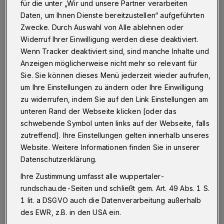
Lehrstuhlinhaberin für
für die unter „Wir und unsere Partner verarbeiten
Daten, um Ihnen Dienste bereitzustellen“ aufgeführten
Unternehmensgründung und
Zwecke. Durch Auswahl von Alle ablehnen oder
Wirtschaftsentwicklung, blickt im
Widerruf Ihrer Einwilligung werden diese deaktiviert.
„Jahr100Wissen“-Interview auf die
Wenn Tracker deaktiviert sind, sind manche Inhalte und
Entwicklung des Unternehmens zurück und
Anzeigen möglicherweise nicht mehr so relevant für
Sie. Sie können dieses Menü jederzeit wieder aufrufen,
erklärt, welche Rolle Sohn Werner Jackstädt
um Ihre Einstellungen zu ändern oder Ihre Einwilligung
auch heute für Gründer*innen aus dem
zu widerrufen, indem Sie auf den Link Einstellungen am
Bergischen einnimmt.
unteren Rand der Webseite klicken [oder das
schwebende Symbol unten links auf der Webseite, falls
Vor genau 100 Jahren gründete Wilhelm Jackstädt
zutreffend]. Ihre Einstellungen gelten innerhalb unseres
Website. Weitere Informationen finden Sie in unserer
in Wuppertal eine Feinpapiergroßhandlung, die
Datenschutzerklärung.
sein Sohn zu einem Imperium ausbauen sollte. War
Ihre Zustimmung umfasst alle wuppertaler-
das Gründen damals einfacher als heute?
rundschau.de-Seiten und schließt gem. Art. 49 Abs. 1 S.
1 lit. a DSGVO auch die Datenverarbeitung außerhalb
Volkmann:
Um 1920 hatten wir in
des EWR, z.B. in den USA ein.
Deutschland nach dem ersten Weltkrieg eine