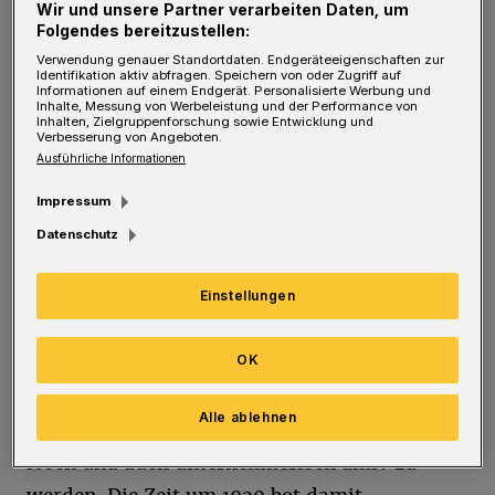
Wir und unsere Partner verarbeiten Daten, um
Situation, die von Kriegswirren, großer Not
Folgendes bereitzustellen:
Verwendung genauer Standortdaten. Endgeräteeigenschaften zur
und sozialen Zerwürfnissen geprägt war. Es
Identifikation aktiv abfragen. Speichern von oder Zugriff auf
Informationen auf einem Endgerät. Personalisierte Werbung und
war noch nicht absehbar, dass schon in Bälde
Inhalte, Messung von Werbeleistung und der Performance von
Inhalten, Zielgruppenforschung sowie Entwicklung und
eine Ära anbrechen sollte, die zwar nur von
Verbesserung von Angeboten.
Ausführliche Informationen
kurzer Dauer war, aber als die „Goldenen
Zwanziger“ ihren Weg in die Geschichtsbücher
Impressum
finden sollte. Um 1920 standen wir also vor
Datenschutz
einem ungeheuren gesellschaftlichen,
kulturellen und ökonomischen Aufschwung,
Einstellungen
dessen Grundsteine sicherlich in dieser Zeit
OK
gelegt worden sind. Und in der Tat:
Problemlagen gelten allgemein als Nährboden,
Alle ablehnen
Neues zu suchen, zu erfinden, Probleme zu
lösen und auch unternehmerisch aktiv zu