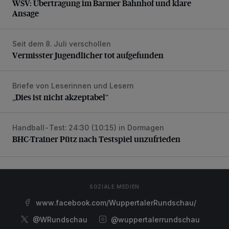
WSV: Übertragung im Barmer Bahnhof und klare
Ansage
Seit dem 8. Juli verschollen
Vermisster Jugendlicher tot aufgefunden
Vermisster Jugendlicher tot aufgefunden
Briefe von Leserinnen und Lesern
„Dies ist nicht akzeptabel“
„Dies ist nicht akzeptabel“
Handball-Test: 24:30 (10:15) in Dormagen
BHC-Trainer Pütz nach Testspiel unzufrieden
BHC-Trainer Pütz nach Testspiel unzufrieden
SOZIALE MEDIEN
www.facebook.com/WuppertalerRundschau/
@WRundschau
@wuppertalerrundschau