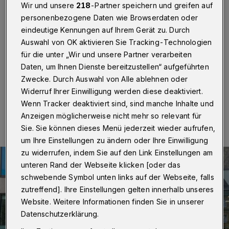
langjährig Geduldete
Wir und unsere
218
-Partner speichern und greifen auf
personenbezogene Daten wie Browserdaten oder
Wuppertal
·
Zu einer Info-Veranstaltung zum
eindeutige Kennungen auf Ihrem Gerät zu. Durch
„Chancen-Aufenthaltsrecht“ laden die
Auswahl von OK aktivieren Sie Tracking-Technologien
Ausländerbehörde und das Kommunale
für die unter „Wir und unsere Partner verarbeiten
Integrationszentrum für Dienstag (28. März 2023) ein.
Daten, um Ihnen Dienste bereitzustellen“ aufgeführten
Zwecke. Durch Auswahl von Alle ablehnen oder
Widerruf Ihrer Einwilligung werden diese deaktiviert.
14.03.2023 , 10:30 Uhr
Eine Minute Lesezeit
Wenn Tracker deaktiviert sind, sind manche Inhalte und
Anzeigen möglicherweise nicht mehr so relevant für
Sie. Sie können dieses Menü jederzeit wieder aufrufen,
um Ihre Einstellungen zu ändern oder Ihre Einwilligung
zu widerrufen, indem Sie auf den Link Einstellungen am
unteren Rand der Webseite klicken [oder das
schwebende Symbol unten links auf der Webseite, falls
zutreffend]. Ihre Einstellungen gelten innerhalb unseres
Website. Weitere Informationen finden Sie in unserer
Datenschutzerklärung.