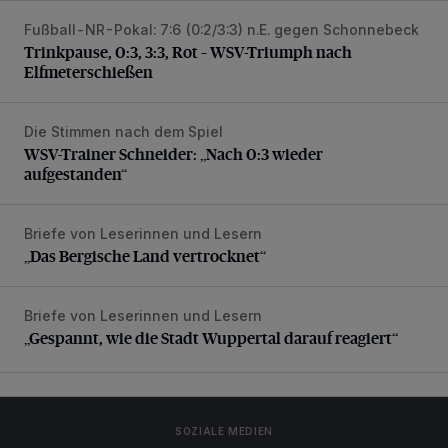
Fußball-NR-Pokal: 7:6 (0:2/3:3) n.E. gegen Schonnebeck
Trinkpause, 0:3, 3:3, Rot – WSV-Triumph nach Elfmetersc
Trinkpause, 0:3, 3:3, Rot – WSV-Triumph nach
Elfmeterschießen
Die Stimmen nach dem Spiel
WSV-Trainer Schneider: „Nach 0:3 wieder aufgestanden“
WSV-Trainer Schneider: „Nach 0:3 wieder
aufgestanden“
Briefe von Leserinnen und Lesern
„Das Bergische Land vertrocknet“
„Das Bergische Land vertrocknet“
Briefe von Leserinnen und Lesern
„Gespannt, wie die Stadt Wuppertal darauf reagiert“
„Gespannt, wie die Stadt Wuppertal darauf reagiert“
SOZIALE MEDIEN