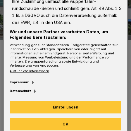
Ihre Zustimmung umfasst alle wuppertaler-
rundschau.de-Seiten und schließt gem. Art. 49 Abs. 1 S.
1 lit. a DSGVO auch die Datenverarbeitung außerhalb
des EWR, z.B. in den USA ein.
Wir und unsere Partner verarbeiten Daten, um
Folgendes bereitzustellen:
Verwendung genauer Standortdaten. Endgeräteeigenschaften zur
Der Eingang zum Haus der Integration (Archivbild).
Identifikation aktiv abfragen. Speichern von oder Zugriff auf
Foto: Christoph Petersen
Informationen auf einem Endgerät. Personalisierte Werbung und
Inhalte, Messung von Werbeleistung und der Performance von
Inhalten, Zielgruppenforschung sowie Entwicklung und
Verbesserung von Angeboten.
Ausführliche Informationen
Impressum
D
ie Veranstaltung findet vom 16 bis 18
Datenschutz
Uhr im Haus der Integration an der
Friedrich-Engels-Allee 28 statt. Um eine
Einstellungen
Anmeldung unter
OK
anmeldung.integration@stadt.wuppertal.de