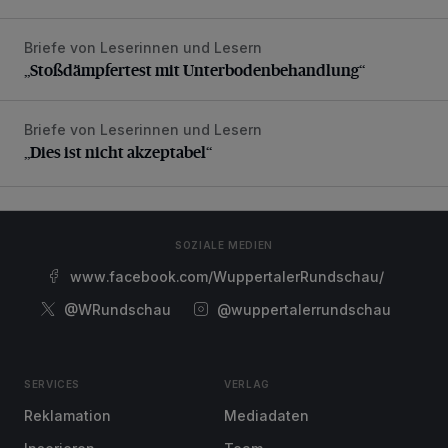
Briefe von Leserinnen und Lesern
„Stoßdämpfertest mit Unterbodenbehandlung“
„Stoßdämpfertest mit Unterbodenbehandlung“
Briefe von Leserinnen und Lesern
„Dies ist nicht akzeptabel“
„Dies ist nicht akzeptabel“
SOZIALE MEDIEN
www.facebook.com/WuppertalerRundschau/
@WRundschau
@wuppertalerrundschau
SERVICES
VERLAG
Reklamation
Mediadaten