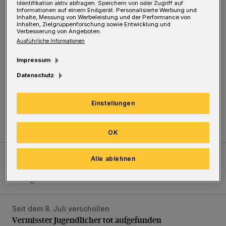
Identifikation aktiv abfragen. Speichern von oder Zugriff auf
Informationen auf einem Endgerät. Personalisierte Werbung und
Inhalte, Messung von Werbeleistung und der Performance von
Inhalten, Zielgruppenforschung sowie Entwicklung und
Verbesserung von Angeboten.
Ausführliche Informationen
Impressum
Datenschutz
Einstellungen
Langerfeld
Schwerer Unfall mit 2,48 Promille
OK
Fußball-Pokal
WSV: Übertragung im Barmer Bahnhof und klare Ansage
Alle ablehnen
WSV: Übertragung im Barmer Bahnhof und klare
Ansage
Seit dem 8. Juli verschollen
Vermisster Jugendlicher tot aufgefunden
Vermisster Jugendlicher tot aufgefunden