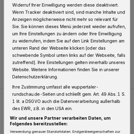
Wuppertal
·
Widerruf Ihrer Einwilligung werden diese deaktiviert.
Wenn Tracker deaktiviert sind, sind manche Inhalte und
Anzeigen möglicherweise nicht mehr so relevant für
13.09.2015 , 10:44 Uhr
Eine Minute Lesezeit
Sie. Sie können dieses Menü jederzeit wieder aufrufen,
um Ihre Einstellungen zu ändern oder Ihre Einwilligung
zu widerrufen, indem Sie auf den Link Einstellungen am
unteren Rand der Webseite klicken [oder das
schwebende Symbol unten links auf der Webseite, falls
zutreffend]. Ihre Einstellungen gelten innerhalb unseres
Website. Weitere Informationen finden Sie in unserer
Datenschutzerklärung.
Ihre Zustimmung umfasst alle wuppertaler-
rundschau.de-Seiten und schließt gem. Art. 49 Abs. 1 S.
1 lit. a DSGVO auch die Datenverarbeitung außerhalb
Meistgelesen
Neueste Artikel
Zum Thema
des EWR, z.B. in den USA ein.
Wir und unsere Partner verarbeiten Daten, um
Schwerer Unfall mit 2,48 Promille
Folgendes bereitzustellen:
Verwendung genauer Standortdaten. Endgeräteeigenschaften zur