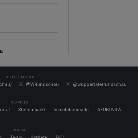
n
en
SOZIALE MEDIEN
chau/
@WRundschau
@wuppertalerrundschau
SERVICES
ortal
Stellenmarkt
Immobilienmarkt
AZUBI NRW
VERLAG
n
Team
Karriere
FAQ