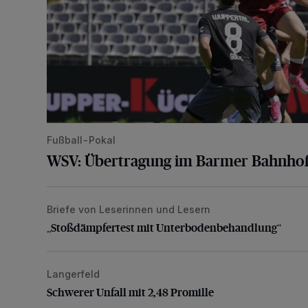
Fußball-Pokal
WSV: Übertragung im Barmer Bahnhof
Briefe von Leserinnen und Lesern
„Stoßdämpfertest mit Unterbodenbehandlung“
„Stoßdämpfertest mit Unterbodenbehandlung“
Langerfeld
Schwerer Unfall mit 2,48 Promille
Schwerer Unfall mit 2,48 Promille