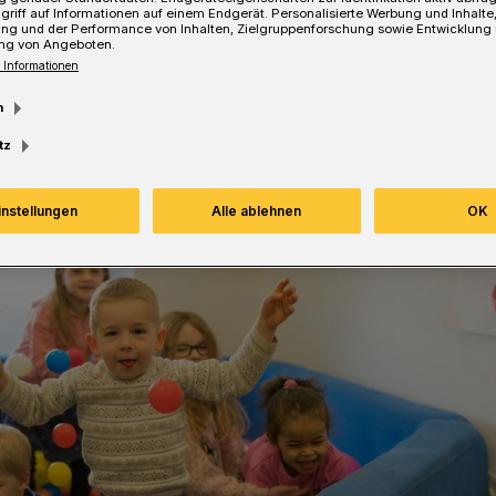
griff auf Informationen auf einem Endgerät. Personalisierte Werbung und Inhalt
ung und der Performance von Inhalten, Zielgruppenforschung sowie Entwicklung
ng von Angeboten.
 Informationen
Lesezeit
m
tz
instellungen
Alle ablehnen
OK