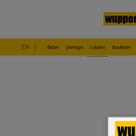
Bilder
Umfrage
Lokales
Stadtteile