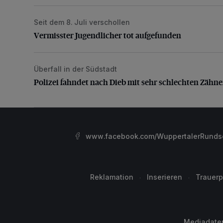
Seit dem 8. Juli verschollen
Vermisster Jugendlicher tot aufgefunden
Vermisster Jugendlicher tot aufgefunden
Überfall in der Südstadt
Polizei fahndet nach Dieb mit sehr schlechten Zähne
Polizei fahndet nach Dieb mit sehr schlechten Zähn
www.facebook.com/WuppertalerRunds
Reklamation
Inserieren
Trauerp
Mediadate