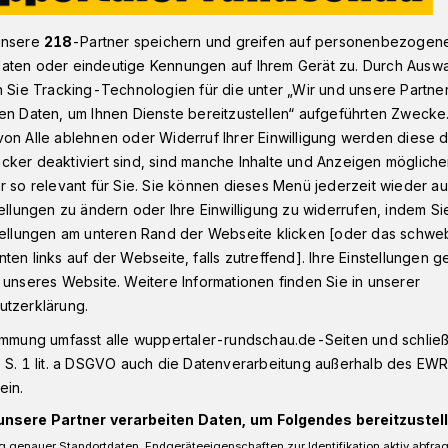
unsere
218
-Partner speichern und greifen auf personenbezogen
aten oder eindeutige Kennungen auf Ihrem Gerät zu. Durch Ausw
pe für den Deutschen Kita-Preis nominiert​
n Sie Tracking-Technologien für die unter „Wir und unsere Partne
en Daten, um Ihnen Dienste bereitzustellen“ aufgeführten Zwecke
on Alle ablehnen oder Widerruf Ihrer Einwilligung werden diese de
k
cker deaktiviert sind, sind manche Inhalte und Anzeigen möglich
r so relevant für Sie. Sie können dieses Menü jederzeit wieder au
 Gruppe für
tellungen zu ändern oder Ihre Einwilligung zu widerrufen, indem Si
stellungen am unteren Rand der Webseite klicken [oder das schw
ta-Preis nominiert
ten links auf der Webseite, falls zutreffend]. Ihre Einstellungen g
 unseres Website. Weitere Informationen finden Sie in unserer
utzerklärung.
n in Vielfalt“-Gruppe in der
immung umfasst alle wuppertaler-rundschau.de-Seiten und schließt
park gehört beim Deutschen Kita-Preis
 S. 1 lit. a DSGVO auch die Datenverarbeitung außerhalb des EWR, 
ategorie „Lokales Bündnis für frühe
ein.
unsere Partner verarbeiten Daten, um Folgendes bereitzustell
 genauer Standortdaten. Endgeräteeigenschaften zur Identifikation aktiv abfra