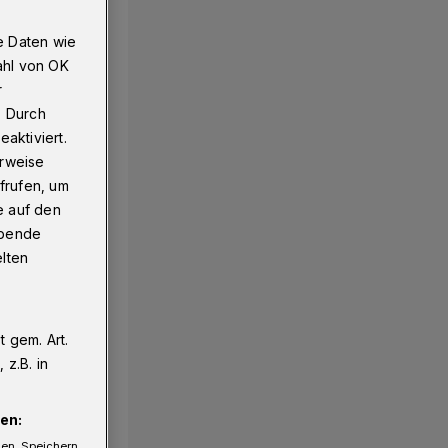
e Daten wie
ahl von OK
r
. Durch
aktiviert.
erweise
frufen, um
e auf den
ebende
elten
 gem. Art.
z.B. in
en:
gen. Speichern