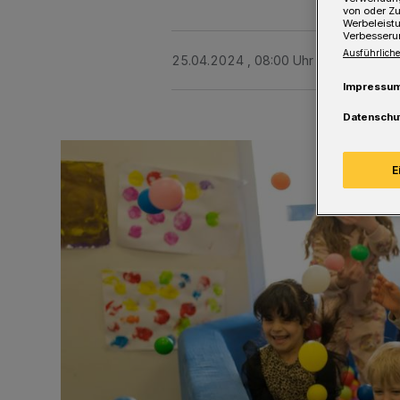
von oder Zu
Werbeleist
Verbesseru
Ausführliche
25.04.2024 , 08:00 Uhr
Eine Minute 
Impressu
Datenschu
E