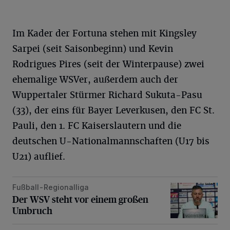
Im Kader der Fortuna stehen mit Kingsley
Sarpei (seit Saisonbeginn) und Kevin
Rodrigues Pires (seit der Winterpause) zwei
ehemalige WSVer, außerdem auch der
Wuppertaler Stürmer Richard Sukuta-Pasu
(33), der eins für Bayer Leverkusen, den FC St.
Pauli, den 1. FC Kaiserslautern und die
deutschen U-Nationalmannschaften (U17 bis
U21) auflief.
Fußball-Regionalliga
Der WSV steht vor einem großen Umbruch
Der WSV steht vor einem großen
Umbruch