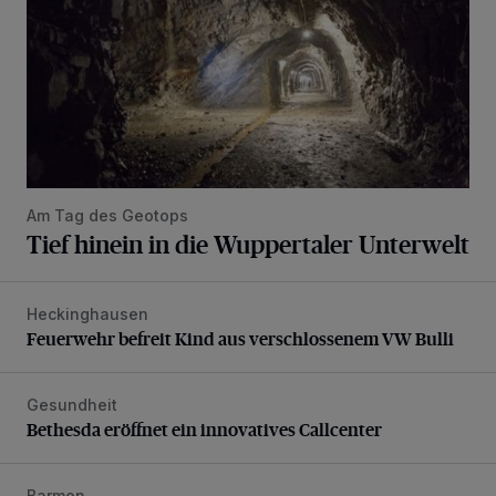
Am Tag des Geotops
Tief hinein in die Wuppertaler Unterwelt
Heckinghausen
Feuerwehr befreit Kind aus verschlossenem VW Bulli
Feuerwehr befreit Kind aus verschlossenem VW Bulli
Gesundheit
Bethesda eröffnet ein innovatives Callcenter
Bethesda eröffnet ein innovatives Callcenter
Barmen