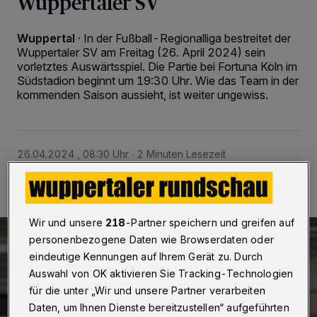
Wuppertaler SV
Wuppertal
·
In der Fußball-Regionalliga bestreitet der
Wuppertaler SV am Freitag (26. April 2024) sein
vorletztes Auswärtsspiel. Die Partie bei Fortuna Köln im
Südstadion beginnt um 19:30 Uhr. Wie das Team in der
kommenden Saison aussieht, ist weiter ungewiss.
26.04.2024 , 08:30 Uhr
2 Minuten Lesezeit
Wir und unsere
218
-Partner speichern und greifen auf
personenbezogene Daten wie Browserdaten oder
eindeutige Kennungen auf Ihrem Gerät zu. Durch
Auswahl von OK aktivieren Sie Tracking-Technologien
für die unter „Wir und unsere Partner verarbeiten
Daten, um Ihnen Dienste bereitzustellen“ aufgeführten