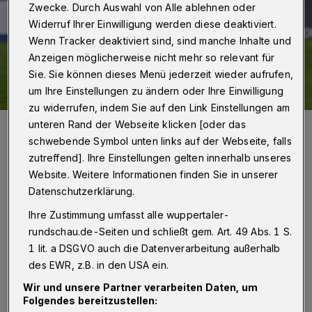
Zwecke. Durch Auswahl von Alle ablehnen oder
Widerruf Ihrer Einwilligung werden diese deaktiviert.
Wenn Tracker deaktiviert sind, sind manche Inhalte und
Anzeigen möglicherweise nicht mehr so relevant für
Sie. Sie können dieses Menü jederzeit wieder aufrufen,
um Ihre Einstellungen zu ändern oder Ihre Einwilligung
zu widerrufen, indem Sie auf den Link Einstellungen am
Damjan Marceta im Hinspiel Anfang Oktober, das der WSV im
unteren Rand der Webseite klicken [oder das
Stadion am Zoo mit 2:1 gewann.
schwebende Symbol unten links auf der Webseite, falls
Foto: Dirk Freund
zutreffend]. Ihre Einstellungen gelten innerhalb unseres
Website. Weitere Informationen finden Sie in unserer
Datenschutzerklärung.
Ihre Zustimmung umfasst alle wuppertaler-
rundschau.de-Seiten und schließt gem. Art. 49 Abs. 1 S.
Von Jörn Koldehoff
1 lit. a DSGVO auch die Datenverarbeitung außerhalb
des EWR, z.B. in den USA ein.
D
er Sportliche Leiter Gaetano Manno
Wir und unsere Partner verarbeiten Daten, um
hatte auch am Donnerstag noch keine
Folgendes bereitzustellen: