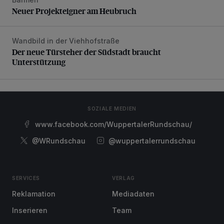
Neuer Projekteigner am Heubruch
Neuer Projekteigner am Heubruch
Wandbild in der Viehhofstraße
Der neue Türsteher der Südstadt braucht Unterstützung
Der neue Türsteher der Südstadt braucht
Unterstützung
SOZIALE MEDIEN
www.facebook.com/WuppertalerRundschau/
@WRundschau
@wuppertalerrundschau
SERVICES
VERLAG
Reklamation
Mediadaten
Inserieren
Team