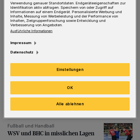
Rückmeldungen, ob die zehn Spieler, die
Verwendung genauer Standortdaten. Endgeräteeigenschaften zur
Identifikation aktiv abfragen. Speichern von oder Zugriff auf
Informationen auf einem Endgerät. Personalisierte Werbung und
ebenso wie Chefcoach Ersan Palatan einen
Inhalte, Messung von Werbeleistung und der Performance von
Inhalten, Zielgruppenforschung sowie Entwicklung und
Vertrag für die Saison 2024/25 besitzen,
Verbesserung von Angeboten.
bleiben oder gehen. Sie befinden sich noch in
Ausführliche Informationen
einem Sondierungsprozess. Wie etwa Kapitän
Impressum
Lion Schweers (28), an dem zweifelsohne auch
Datenschutz
andere Clubs Interesse haben. So
professionell, wie er auf dem Platz agiert,
Einstellungen
beantwortet er auch die Frage nach seiner
Zukunft. Er sei „relativ ruhig“, wolle sich
OK
zunächst auf die restlichen Partien
Alle ablehnen
konzentrieren: „Dann wird man sehen.“
Fußball und Handball
WSV und BHC in misslichen Lagen
WSV und BHC in misslichen Lagen