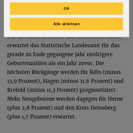
Remscheid sanken die Geburten 2022 auf 1.010
OK
(minus 4,6 Prozent), in Solingen auf 1.370
(minus 10,7 Prozent).
Alle ablehnen
Für die meisten Kreise und kreisfreien Städte
erwartet das Statistische Landesamt für das
gerade zu Ende gegangene Jahr niedrigere
Geburtenzahlen als ein Jahr zuvor. Die
höchsten Rückgänge werden für Köln (minus
13,9 Prozent), Hagen (minus 11,6 Prozent) und
Krefeld (minus 11,3 Prozent) prognostiziert.
Mehr Neugeborene werden dagegen für Herne
(plus 2,8 Prozent) und den Kreis Heinsberg
(plus 1,7 Prozent) erwartet.