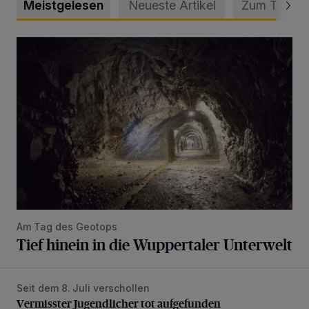
Meistgelesen
Neueste Artikel
Zum Thema
Tief hinein in die Wuppertaler Unterwelt
Am Tag des Geotops
Tief hinein in die Wuppertaler Unterwelt
Seit dem 8. Juli verschollen
Vermisster Jugendlicher tot aufgefunden
Vermisster Jugendlicher tot aufgefunden