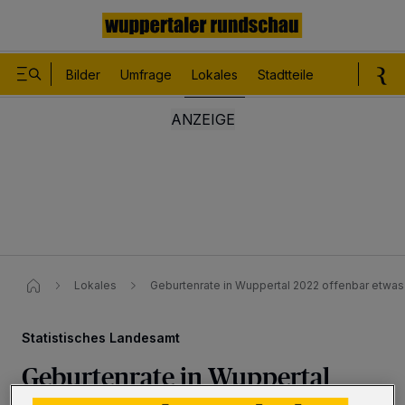
Bilder
Umfrage
Lokales
Stadtteile
Sport
Le
Lokales
Geburtenrate in Wuppertal 2022 offenbar etwas 
Statistisches Landesamt
Geburtenrate in Wuppertal