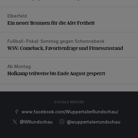
Elberfeld
Ein neuer Brunnen für die Alte Freiheit
Ein neuer Brunnen für die Alte Freiheit
Fußball-Pokal: Sonntag gegen Schonnebeck
WSV: Comeback, Favoritenfrage und Fitnesszustand
WSV: Comeback, Favoritenfrage und Fitnesszustand
Ab Montag
Hofkamp teilweise bis Ende August gesperrt
Hofkamp teilweise bis Ende August gesperrt
SOZIALE MEDIEN
www.facebook.com/WuppertalerRundschau/
@WRundschau
@wuppertalerrundschau