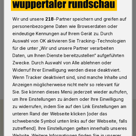
2022 offenbar etwas niedriger
Wuppertal
·
In Wuppertal sind im Jahr 2022 insgesamt
Wir und unsere
218
-Partner speichern und greifen auf
3.550 Babys lebendig geboren worden. Die Zahl
personenbezogene Daten wie Browserdaten oder
bezieht sich auf eine erste Schätzung von Information
eindeutige Kennungen auf Ihrem Gerät zu. Durch
und Technik Nordrhein-Westfalen (IT.NRW) als
Statistisches Landesamt. Es wären damit 173 oder 4,6
Auswahl von OK aktivieren Sie Tracking-Technologien
Prozent weniger als 2021.
für die unter „Wir und unsere Partner verarbeiten
Daten, um Ihnen Dienste bereitzustellen“ aufgeführten
Zwecke. Durch Auswahl von Alle ablehnen oder
Widerruf Ihrer Einwilligung werden diese deaktiviert.
03.01.2023 , 09:00 Uhr
Eine Minute Lesezeit
Wenn Tracker deaktiviert sind, sind manche Inhalte und
Anzeigen möglicherweise nicht mehr so relevant für
Sie. Sie können dieses Menü jederzeit wieder aufrufen,
um Ihre Einstellungen zu ändern oder Ihre Einwilligung
zu widerrufen, indem Sie auf den Link Einstellungen am
unteren Rand der Webseite klicken [oder das
schwebende Symbol unten links auf der Webseite, falls
zutreffend]. Ihre Einstellungen gelten innerhalb unseres
Website. Weitere Informationen finden Sie in unserer