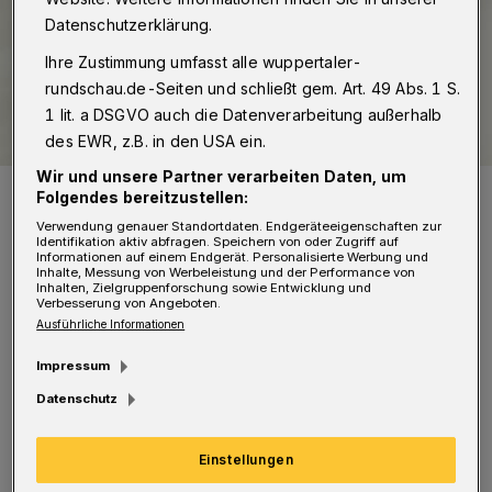
Datenschutzerklärung.
Ihre Zustimmung umfasst alle wuppertaler-
rundschau.de-Seiten und schließt gem. Art. 49 Abs. 1 S.
1 lit. a DSGVO auch die Datenverarbeitung außerhalb
des EWR, z.B. in den USA ein.
Wir und unsere Partner verarbeiten Daten, um
Francesco war 2022 das Neujahrsbaby im Helios-Uniklinikum
Folgendes bereitzustellen:
Wuppertal.
Verwendung genauer Standortdaten. Endgeräteeigenschaften zur
Foto: Babydreams Fotografie/Claudia Regge
Identifikation aktiv abfragen. Speichern von oder Zugriff auf
Informationen auf einem Endgerät. Personalisierte Werbung und
Inhalte, Messung von Werbeleistung und der Performance von
Inhalten, Zielgruppenforschung sowie Entwicklung und
Verbesserung von Angeboten.
Ausführliche Informationen
D
ie Zahl befände sich damit ungefähr auf
Impressum
dem Niveau ab 2016 (3.527). 2017 waren
Datenschutz
es 3.644 Neugeborene, 2018 dann 3.613, 2019
Einstellungen
folgten 3.469 und 2020 schließlich 3.506. In