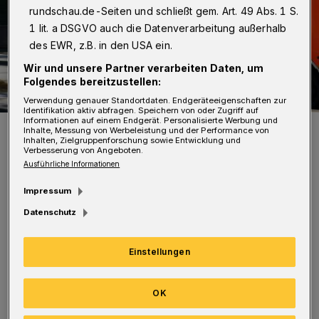
rundschau.de-Seiten und schließt gem. Art. 49 Abs. 1 S.
1 lit. a DSGVO auch die Datenverarbeitung außerhalb
des EWR, z.B. in den USA ein.
Wir und unsere Partner verarbeiten Daten, um
Folgendes bereitzustellen:
Verwendung genauer Standortdaten. Endgeräteeigenschaften zur
Identifikation aktiv abfragen. Speichern von oder Zugriff auf
Informationen auf einem Endgerät. Personalisierte Werbung und
Symbolfoto.
Inhalte, Messung von Werbeleistung und der Performance von
Inhalten, Zielgruppenforschung sowie Entwicklung und
Foto: Pixabay
Verbesserung von Angeboten.
Ausführliche Informationen
Impressum
Datenschutz
Laut Polizei prallte gegen 14.50 Uhr ein
Einstellungen
ausparkender Wagen gegen einen Fußgänger
(78). Dabei erlitt der Passant Verletzungen, die
OK
eine ärztliche Behandlung notwendig