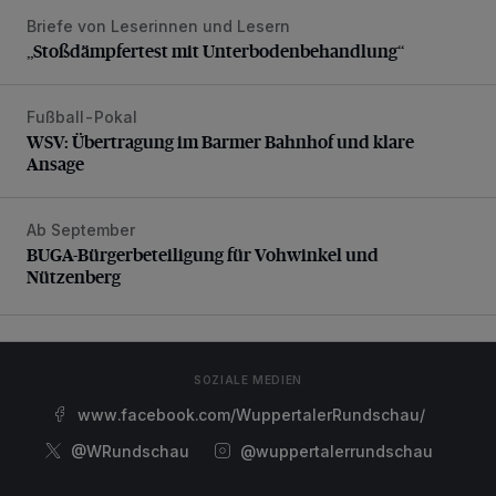
Briefe von Leserinnen und Lesern
„Stoßdämpfertest mit Unterbodenbehandlung“
„Stoßdämpfertest mit Unterbodenbehandlung“
Fußball-Pokal
WSV: Übertragung im Barmer Bahnhof und klare Ansage
WSV: Übertragung im Barmer Bahnhof und klare
Ansage
Ab September
BUGA-Bürgerbeteiligung für Vohwinkel und Nützenberg
BUGA-Bürgerbeteiligung für Vohwinkel und
Nützenberg
SOZIALE MEDIEN
www.facebook.com/WuppertalerRundschau/
@WRundschau
@wuppertalerrundschau