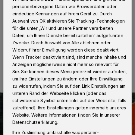
Parkplatz angefahren
personenbezogene Daten wie Browserdaten oder
eindeutige Kennungen auf Ihrem Gerät zu. Durch
Wuppertal
·
Nach einem Zusammenstoß zwischen
Auswahl von OK aktivieren Sie Tracking-Technologien
einem Auto und einem Fußgänger am Mittwoch (15.
Juli 2020) auf dem Parkplatz eines Discounters an der
für die unter „Wir und unsere Partner verarbeiten
Rübenstraße in Heckinghausen sucht die Polizei nach
Daten, um Ihnen Dienste bereitzustellen“ aufgeführten
Zeugen.
Zwecke. Durch Auswahl von Alle ablehnen oder
Widerruf Ihrer Einwilligung werden diese deaktiviert.
Wenn Tracker deaktiviert sind, sind manche Inhalte und
Anzeigen möglicherweise nicht mehr so relevant für
16.07.2020 , 15:26 Uhr
Eine Minute Lesezeit
Sie. Sie können dieses Menü jederzeit wieder aufrufen,
um Ihre Einstellungen zu ändern oder Ihre Einwilligung
zu widerrufen, indem Sie auf den Link Einstellungen am
unteren Rand der Webseite klicken [oder das
schwebende Symbol unten links auf der Webseite, falls
zutreffend]. Ihre Einstellungen gelten innerhalb unseres
Website. Weitere Informationen finden Sie in unserer
Datenschutzerklärung.
Ihre Zustimmung umfasst alle wuppertaler-