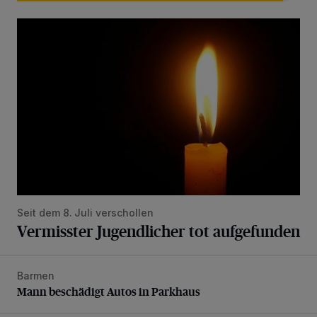
Vermisster Jugendlicher tot aufgefunden
Seit dem 8. Juli verschollen
Vermisster Jugendlicher tot aufgefunden
Barmen
Mann beschädigt Autos in Parkhaus
Mann beschädigt Autos in Parkhaus