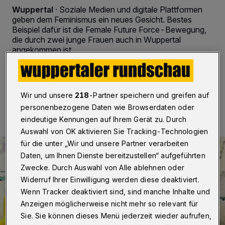
Wuppertal
·
Soziale Medien und digitale Plattformen
geben dem Feminismus ein neues Gesicht. Bestes
Beispiel dafür ist die Female Future Force-Bewegung,
die durch zwei junge Frauen auch in Wuppertal
angekommen ist.
09.03.2019 , 09:30 Uhr
Eine Minute Lesezeit
Wir und unsere
218
-Partner speichern und greifen auf
personenbezogene Daten wie Browserdaten oder
eindeutige Kennungen auf Ihrem Gerät zu. Durch
Auswahl von OK aktivieren Sie Tracking-Technologien
für die unter „Wir und unsere Partner verarbeiten
Daten, um Ihnen Dienste bereitzustellen“ aufgeführten
Zwecke. Durch Auswahl von Alle ablehnen oder
Widerruf Ihrer Einwilligung werden diese deaktiviert.
Wenn Tracker deaktiviert sind, sind manche Inhalte und
Anzeigen möglicherweise nicht mehr so relevant für
Sie. Sie können dieses Menü jederzeit wieder aufrufen,