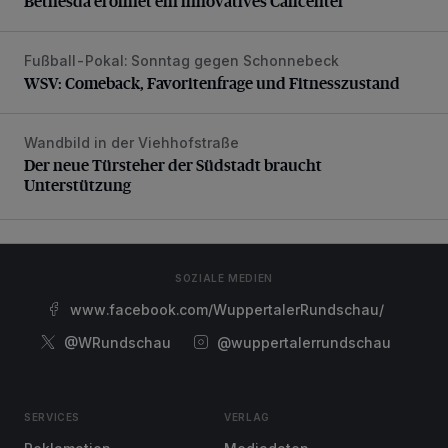
Bethesda eröffnet ein innovatives Callcenter
Fußball-Pokal: Sonntag gegen Schonnebeck
WSV: Comeback, Favoritenfrage und Fitnesszustand
WSV: Comeback, Favoritenfrage und Fitnesszustand
Wandbild in der Viehhofstraße
Der neue Türsteher der Südstadt braucht Unterstützung
Der neue Türsteher der Südstadt braucht
Unterstützung
SOZIALE MEDIEN
www.facebook.com/WuppertalerRundschau/
@WRundschau
@wuppertalerrundschau
SERVICES
VERLAG