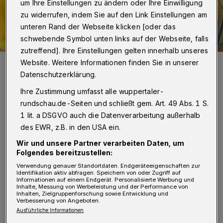
um Ihre Einstellungen zu ändern oder Ihre Einwilligung
zu widerrufen, indem Sie auf den Link Einstellungen am
unteren Rand der Webseite klicken [oder das
schwebende Symbol unten links auf der Webseite, falls
zutreffend]. Ihre Einstellungen gelten innerhalb unseres
Miriam Noronha und Annabelle Woltering treiben die „Female Future
Website. Weitere Informationen finden Sie in unserer
Force“ in Wuppertal voran.
Datenschutzerklärung.
Foto: Noronha / Woltering
Ihre Zustimmung umfasst alle wuppertaler-
rundschau.de-Seiten und schließt gem. Art. 49 Abs. 1 S.
1 lit. a DSGVO auch die Datenverarbeitung außerhalb
des EWR, z.B. in den USA ein.
Von Hannah Florian
Wir und unsere Partner verarbeiten Daten, um
Folgendes bereitzustellen:
Verwendung genauer Standortdaten. Endgeräteeigenschaften zur
„Female Future Force ist in erster Linie eine
Identifikation aktiv abfragen. Speichern von oder Zugriff auf
Informationen auf einem Endgerät. Personalisierte Werbung und
Online Coaching Academy von der Edition F,
Inhalte, Messung von Werbeleistung und der Performance von
Inhalten, Zielgruppenforschung sowie Entwicklung und
Verbesserung von Angeboten.
einem digitalen Magazin für Frauen, vor fünf
Ausführliche Informationen
Jahren in Berlin gegründet“, erklärt Annabelle