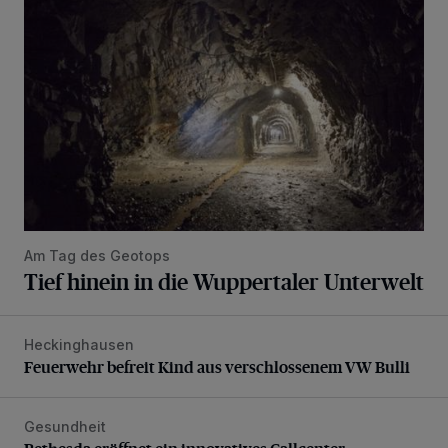
Am Tag des Geotops
Tief hinein in die Wuppertaler Unterwelt
Heckinghausen
Feuerwehr befreit Kind aus verschlossenem VW Bulli
Feuerwehr befreit Kind aus verschlossenem VW Bulli
Gesundheit
Bethesda eröffnet ein innovatives Callcenter