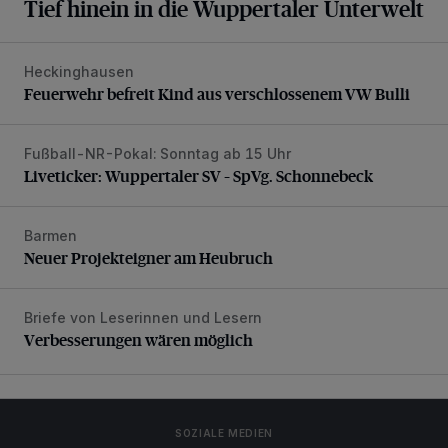
Tief hinein in die Wuppertaler Unterwelt
Heckinghausen
Feuerwehr befreit Kind aus verschlossenem VW Bulli
Feuerwehr befreit Kind aus verschlossenem VW Bulli
Fußball-NR-Pokal: Sonntag ab 15 Uhr
Liveticker: Wuppertaler SV – SpVg. Schonnebeck
Liveticker: Wuppertaler SV – SpVg. Schonnebeck
Barmen
Neuer Projekteigner am Heubruch
Neuer Projekteigner am Heubruch
Briefe von Leserinnen und Lesern
Verbesserungen wären möglich
Verbesserungen wären möglich
SOZIALE MEDIEN