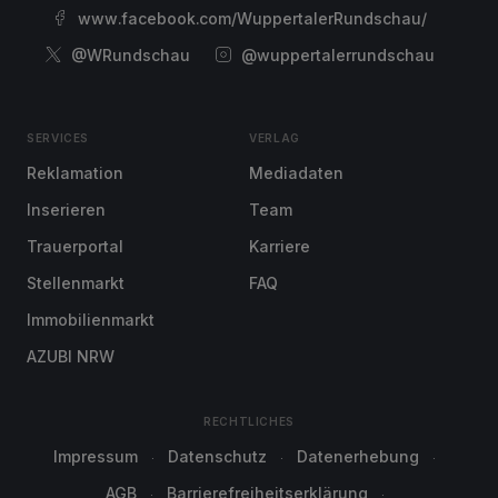
www.facebook.com/WuppertalerRundschau/
@WRundschau
@wuppertalerrundschau
SERVICES
VERLAG
Reklamation
Mediadaten
Inserieren
Team
Trauerportal
Karriere
Stellenmarkt
FAQ
Immobilienmarkt
AZUBI NRW
RECHTLICHES
Impressum
Datenschutz
Datenerhebung
AGB
Barrierefreiheitserklärung