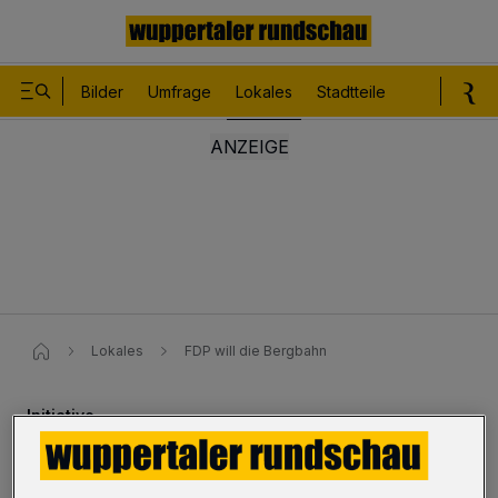
Bilder
Umfrage
Lokales
Stadtteile
Sport
Le
Lokales
FDP will die Bergbahn
Initiative
FDP will die Bergbahn