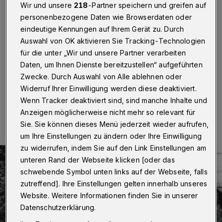
Wir und unsere
218
-Partner speichern und greifen auf
Wuppertal
·
Der FDP-Ortsverband Wuppertal-Ost
personenbezogene Daten wie Browserdaten oder
begrüßt die Pläne zur Reaktivierung der Barmer
Bergbahn. Die Liberalen trafen sich mit Mitgliedern des
eindeutige Kennungen auf Ihrem Gerät zu. Durch
Vereins "Barmer Bergbahn" — und ließen sich die Ideen
Auswahl von OK aktivieren Sie Tracking-Technologien
zur Reaktivierung und die dazugehörige
für die unter „Wir und unsere Partner verarbeiten
Machbarkeitsstudie vorstellen.
Daten, um Ihnen Dienste bereitzustellen“ aufgeführten
Zwecke. Durch Auswahl von Alle ablehnen oder
Widerruf Ihrer Einwilligung werden diese deaktiviert.
18.08.2018 , 11:30 Uhr
Eine Minute Lesezeit
Wenn Tracker deaktiviert sind, sind manche Inhalte und
Anzeigen möglicherweise nicht mehr so relevant für
Sie. Sie können dieses Menü jederzeit wieder aufrufen,
um Ihre Einstellungen zu ändern oder Ihre Einwilligung
zu widerrufen, indem Sie auf den Link Einstellungen am
unteren Rand der Webseite klicken [oder das
schwebende Symbol unten links auf der Webseite, falls
zutreffend]. Ihre Einstellungen gelten innerhalb unseres
Website. Weitere Informationen finden Sie in unserer
Datenschutzerklärung.