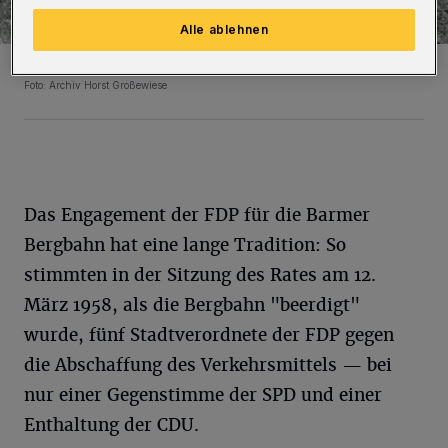
Alle ablehnen
Die Barmer Bergbahn.
Foto: Archiv Horst Großewiese
Das Engagement der FDP für die Barmer
Bergbahn hat eine lange Tradition: So
stimmten in der Sitzung des Rates am 12.
März 1958, als die Bergbahn "beerdigt"
wurde, fünf Stadtverordnete der FDP gegen
die Abschaffung des Verkehrsmittels — bei
nur einer Gegenstimme der SPD und einer
Enthaltung der CDU.