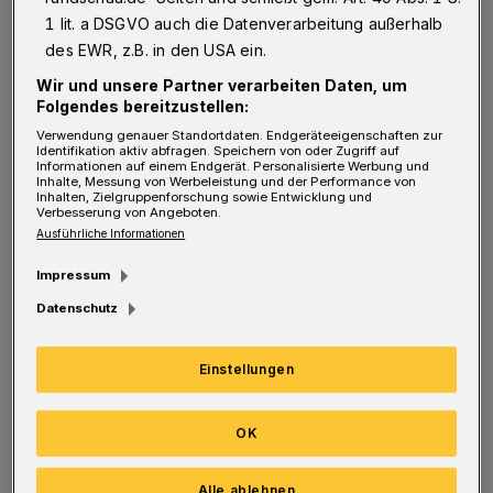
Sprecher der FDP-Fraktion im Rat der Stadt.
1 lit. a DSGVO auch die Datenverarbeitung außerhalb
"Es steht nicht genug Parkraum zur
des EWR, z.B. in den USA ein.
Verfügung, und die wartenden Bürgerinnen
Wir und unsere Partner verarbeiten Daten, um
und Bürger haben keine Möglichkeit etwas zu
Folgendes bereitzustellen:
Verwendung genauer Standortdaten. Endgeräteeigenschaften zur
essen oder zu trinken. Außerdem müssen die
Identifikation aktiv abfragen. Speichern von oder Zugriff auf
Informationen auf einem Endgerät. Personalisierte Werbung und
Bürger teils auf dem Gehweg stehen, mit allen
Inhalte, Messung von Werbeleistung und der Performance von
Inhalten, Zielgruppenforschung sowie Entwicklung und
einhergehenden Unannehmlichkeiten."
Verbesserung von Angeboten.
Ausführliche Informationen
Ziel sei es, den Standort "mit anderen
Impressum
Verwaltungseinheiten mit weit weniger
Datenschutz
Publikumsverkehr" zu wechseln.
Todtenhausen: "Vorstellbar wäre
Einstellungen
beispielsweise ein Tausch mit
Verwaltungseinheiten im Rathaus. Die
OK
ehemaligen Ladenlokale mit ebenerdigem
Alle ablehnen