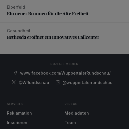
Elberfeld
Ein neuer Brunnen für die Alte Freiheit
Ein neuer Brunnen für die Alte Freiheit
Gesundheit
Bethesda eröffnet ein innovatives Callcenter
Bethesda eröffnet ein innovatives Callcenter
SOZIALE MEDIEN
www.facebook.com/WuppertalerRundschau/
@WRundschau
@wuppertalerrundschau
SERVICES
VERLAG
Reklamation
Mediadaten
Inserieren
Team