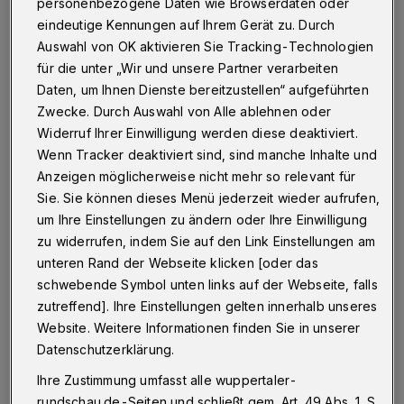
personenbezogene Daten wie Browserdaten oder
eindeutige Kennungen auf Ihrem Gerät zu. Durch
Die Wuppertaler FDP fordert in einem Antrag zum am
Auswahl von OK aktivieren Sie Tracking-Technologien
24. Februar 2015 tagenden Ausschuss für Sicherheit,
für die unter „Wir und unsere Partner verarbeiten
Sauberkeit und Ordnung, den Standort des
Einwohnermeldeamtes zu überprüfen.
Daten, um Ihnen Dienste bereitzustellen“ aufgeführten
Zwecke. Durch Auswahl von Alle ablehnen oder
Widerruf Ihrer Einwilligung werden diese deaktiviert.
Wenn Tracker deaktiviert sind, sind manche Inhalte und
11.02.2015 , 21:55 Uhr
Eine Minute Lesezeit
Anzeigen möglicherweise nicht mehr so relevant für
Sie. Sie können dieses Menü jederzeit wieder aufrufen,
um Ihre Einstellungen zu ändern oder Ihre Einwilligung
zu widerrufen, indem Sie auf den Link Einstellungen am
unteren Rand der Webseite klicken [oder das
schwebende Symbol unten links auf der Webseite, falls
zutreffend]. Ihre Einstellungen gelten innerhalb unseres
Website. Weitere Informationen finden Sie in unserer
"Der Standort am Steinweg hat sich in
Datenschutzerklärung.
vielerlei Hinsicht als ungeeignet erwiesen", so
Ihre Zustimmung umfasst alle wuppertaler-
Manfred Todtenhausen, sicherheitspolitischer
rundschau.de-Seiten und schließt gem. Art. 49 Abs. 1 S.