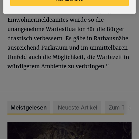
Zugang am Westflügel des Gebäudes könnten
sich vielleicht anbieten. Eine Verlegung des
Einwohnermeldeamtes würde so die
unangenehme Wartesituation für die Bürger
drastisch verbessern. Es gäbe in Rathausnähe
ausreichend Parkraum und im unmittelbaren
Umfeld auch die Möglichkeit, die Wartezeit in
würdigerem Ambiente zu verbringen."
Meistgelesen
Neueste Artikel
Zum Thema
Tief hinein in die Wuppertaler Unterwelt