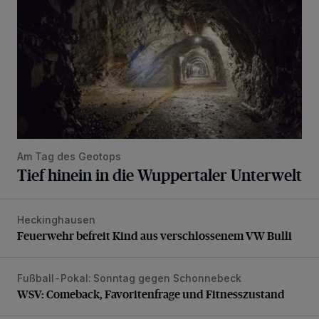
Am Tag des Geotops
Tief hinein in die Wuppertaler Unterwelt
Heckinghausen
Feuerwehr befreit Kind aus verschlossenem VW Bulli
Feuerwehr befreit Kind aus verschlossenem VW Bulli
Fußball-Pokal: Sonntag gegen Schonnebeck
WSV: Comeback, Favoritenfrage und Fitnesszustand
WSV: Comeback, Favoritenfrage und Fitnesszustand