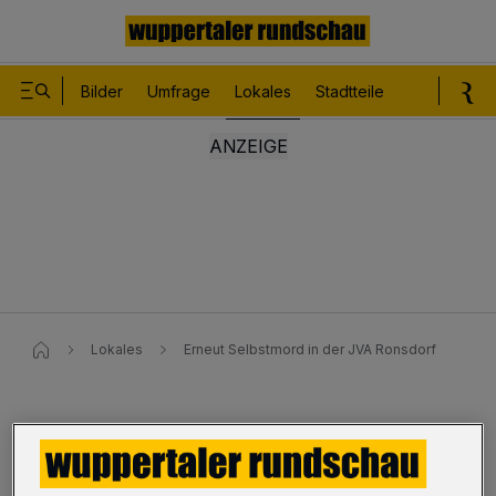
Bilder
Umfrage
Lokales
Stadtteile
Sport
Le
Lokales
Erneut Selbstmord in der JVA Ronsdorf
Erneut Selbstmord in der JVA
Ronsdorf