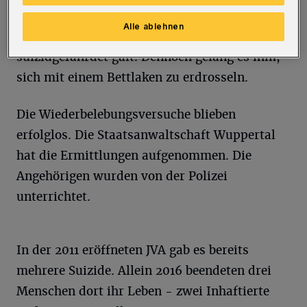
Angaben der Justizbehörden alle zehn bis 15
Alle ablehnen
Minuten kontrolliert, weil er als
suizidgefährdet galt. Dennoch gelang es ihm,
sich mit einem Bettlaken zu erdrosseln.
Die Wiederbelebungsversuche blieben
erfolglos. Die Staatsanwaltschaft Wuppertal
hat die Ermittlungen aufgenommen. Die
Angehörigen wurden von der Polizei
unterrichtet.
In der 2011 eröffneten JVA gab es bereits
mehrere Suizide. Allein 2016 beendeten drei
Menschen dort ihr Leben - zwei Inhaftierte