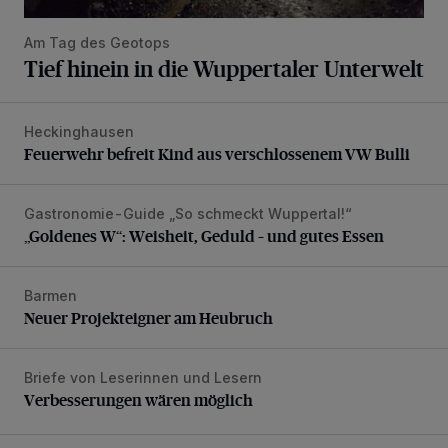
Am Tag des Geotops
Tief hinein in die Wuppertaler Unterwelt
Heckinghausen
Feuerwehr befreit Kind aus verschlossenem VW Bulli
Feuerwehr befreit Kind aus verschlossenem VW Bulli
Gastronomie-Guide „So schmeckt Wuppertal!“
„Goldenes W“: Weisheit, Geduld – und gutes Essen
„Goldenes W“: Weisheit, Geduld – und gutes Essen
Barmen
Neuer Projekteigner am Heubruch
Neuer Projekteigner am Heubruch
Briefe von Leserinnen und Lesern
Verbesserungen wären möglich
Verbesserungen wären möglich