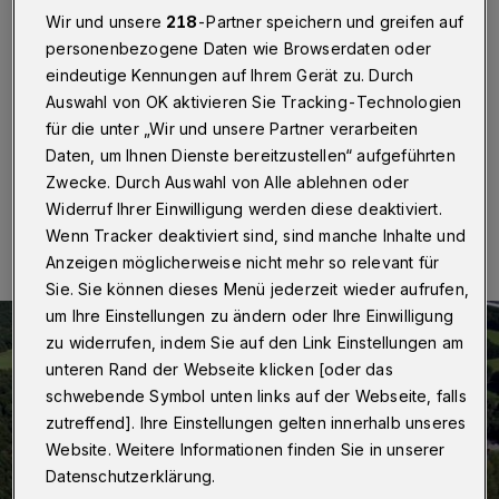
Wir und unsere
218
-Partner speichern und greifen auf
Wuppertal
·
In der Justizvollzugsanstalt Wuppertal-
personenbezogene Daten wie Browserdaten oder
Ronsdorf hat sich ein 17-jähriger Gefangener am
eindeutige Kennungen auf Ihrem Gerät zu. Durch
Samstagnachmittag (11. Juni 2016) in seiner Zelle das
Auswahl von OK aktivieren Sie Tracking-Technologien
Leben genommen.
für die unter „Wir und unsere Partner verarbeiten
Daten, um Ihnen Dienste bereitzustellen“ aufgeführten
Zwecke. Durch Auswahl von Alle ablehnen oder
13.06.2016 , 12:07 Uhr
Eine Minute Lesezeit
Widerruf Ihrer Einwilligung werden diese deaktiviert.
Wenn Tracker deaktiviert sind, sind manche Inhalte und
Anzeigen möglicherweise nicht mehr so relevant für
Sie. Sie können dieses Menü jederzeit wieder aufrufen,
um Ihre Einstellungen zu ändern oder Ihre Einwilligung
zu widerrufen, indem Sie auf den Link Einstellungen am
unteren Rand der Webseite klicken [oder das
schwebende Symbol unten links auf der Webseite, falls
zutreffend]. Ihre Einstellungen gelten innerhalb unseres
Website. Weitere Informationen finden Sie in unserer
Datenschutzerklärung.