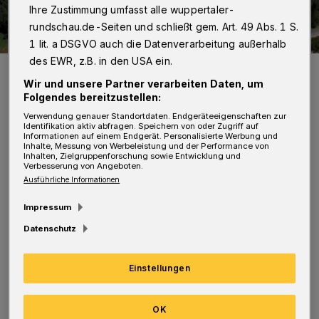
Ihre Zustimmung umfasst alle wuppertaler-
rundschau.de-Seiten und schließt gem. Art. 49 Abs. 1 S.
1 lit. a DSGVO auch die Datenverarbeitung außerhalb
des EWR, z.B. in den USA ein.
Die JVA in Ronsdorf. Dort dreht der Fernsehsender RTL 2 eine
Doku-Serie.
Wir und unsere Partner verarbeiten Daten, um
Foto: RTL II
Folgendes bereitzustellen:
Verwendung genauer Standortdaten. Endgeräteeigenschaften zur
Identifikation aktiv abfragen. Speichern von oder Zugriff auf
Informationen auf einem Endgerät. Personalisierte Werbung und
Inhalte, Messung von Werbeleistung und der Performance von
Inhalten, Zielgruppenforschung sowie Entwicklung und
Verbesserung von Angeboten.
D
Ausführliche Informationen
as hat die Gefängnisleitung am
Montagmittag bekannt gegeben. Der
Impressum
Untersuchungsgefangene war demnach am
Datenschutz
Donnerstag in Köln festgenommen worden
Einstellungen
und befand sich seit Freitag in der JVA. Er saß
wegen schwerer Körperverletzung und
OK
Diebstahls ein. Der Jugendliche wurde nach