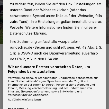
zu widerrufen, indem Sie auf den Link Einstellungen am
unteren Rand der Webseite klicken [oder das
schwebende Symbol unten links auf der Webseite, falls
zutreffend]. Ihre Einstellungen gelten innerhalb unseres
Website. Weitere Informationen finden Sie in unserer
Datenschutzerklärung.
Ihre Zustimmung umfasst alle wuppertaler-
rundschau.de-Seiten und schließt gem. Art. 49 Abs. 1 S.
Bis zuletzt wurde an der Fertigstellung des Schwebebahnparks
gearbeitet, aber pünktlich zum großen Fest am Samstag ist alles
1 lit. a DSGVO auch die Datenverarbeitung außerhalb
fertig geworden. Jetzt hoffen natürlich alle auf sonnigen Herbsttag.
des EWR, z.B. in den USA ein.
Foto: Sabina Bartholomä
Wir und unsere Partner verarbeiten Daten, um
Folgendes bereitzustellen:
Verwendung genauer Standortdaten. Endgeräteeigenschaften zur
Identifikation aktiv abfragen. Speichern von oder Zugriff auf
Informationen auf einem Endgerät. Personalisierte Werbung und
Inhalte, Messung von Werbeleistung und der Performance von
Von Sabina Barthomolä
Inhalten, Zielgruppenforschung sowie Entwicklung und
Verbesserung von Angeboten.
Ausführliche Informationen
"Zeitweise habe ich sogar überlegt, mich um
Impressum