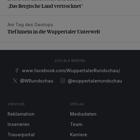
„Das Bergische Land vertrocknet“
Am Tag des Geotops
Tief hinein in die Wuppertaler Unterwelt
Tief hinein in die Wuppertaler Unterwelt
SOZIALE MEDIEN
www.facebook.com/WuppertalerRundschau/
@WRundschau
@wuppertalerrundschau
SERVICES
VERLAG
Reklamation
Mediadaten
Inserieren
Team
Trauerportal
Karriere