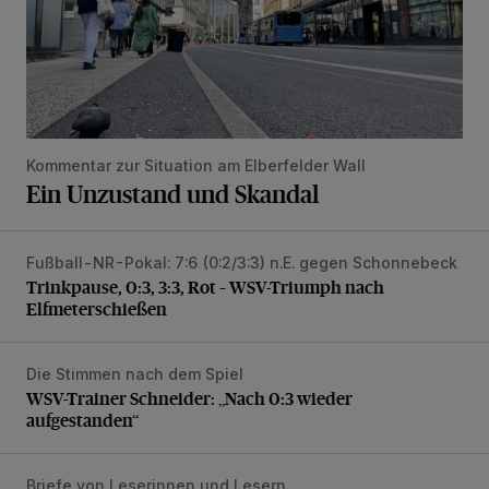
Kommentar zur Situation am Elberfelder Wall
Ein Unzustand und Skandal
Fußball-NR-Pokal: 7:6 (0:2/3:3) n.E. gegen Schonnebeck
Trinkpause, 0:3, 3:3, Rot – WSV-Triumph nach Elfmetersc
Trinkpause, 0:3, 3:3, Rot – WSV-Triumph nach
Elfmeterschießen
Die Stimmen nach dem Spiel
WSV-Trainer Schneider: „Nach 0:3 wieder aufgestanden“
WSV-Trainer Schneider: „Nach 0:3 wieder
aufgestanden“
Briefe von Leserinnen und Lesern
„Das Bergische Land vertrocknet“