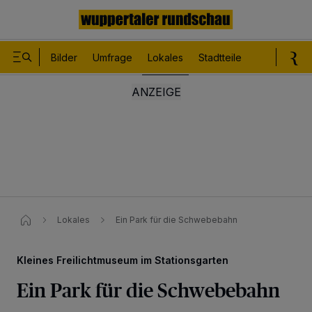
Bilder
Umfrage
Lokales
Stadtteile
Sport
Le
Lokales
Ein Park für die Schwebebahn
Kleines Freilichtmuseum im Stationsgarten
Ein Park für die Schwebebahn