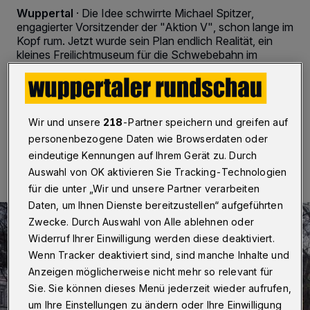
Wuppertal
·
Die Idee schwirrte Michael Spitzer,
engagierter Vorsitzender der "Aktion V", schon lange im
Kopf rum. Jetzt wurde sein Plan endlich Realität, ein
kleines Freilichtmuseum für die Schwebebahn im
Westen der Stadt, das künftig sicher viele Besucher
nach Vohwinkel lockt.
Wir und unsere
218
-Partner speichern und greifen auf
personenbezogene Daten wie Browserdaten oder
14.11.2015 , 14:27 Uhr
2 Minuten Lesezeit
eindeutige Kennungen auf Ihrem Gerät zu. Durch
Auswahl von OK aktivieren Sie Tracking-Technologien
für die unter „Wir und unsere Partner verarbeiten
Daten, um Ihnen Dienste bereitzustellen“ aufgeführten
Zwecke. Durch Auswahl von Alle ablehnen oder
Widerruf Ihrer Einwilligung werden diese deaktiviert.
Wenn Tracker deaktiviert sind, sind manche Inhalte und
Anzeigen möglicherweise nicht mehr so relevant für
Sie. Sie können dieses Menü jederzeit wieder aufrufen,
um Ihre Einstellungen zu ändern oder Ihre Einwilligung